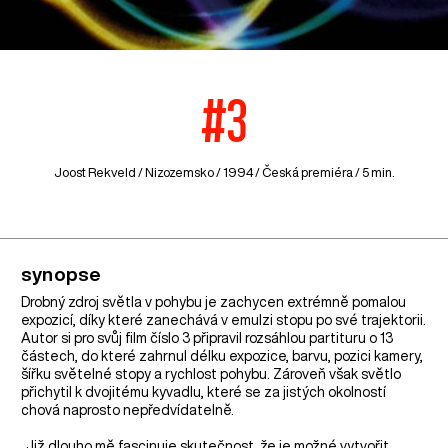
#3
Joost Rekveld /
Nizozemsko
/ 1994 / Česká premiéra / 5 min.
synopse
Drobný zdroj světla v pohybu je zachycen extrémně pomalou
expozicí, díky které zanechává v emulzi stopu po své trajektorii.
Autor si pro svůj film číslo 3 připravil rozsáhlou partituru o 13
částech, do které zahrnul délku expozice, barvu, pozici kamery,
šířku světelné stopy a rychlost pohybu. Zároveň však světlo
přichytil k dvojitému kyvadlu, které se za jistých okolností
chová naprosto nepředvídatelně.
„Již dlouho mě fascinuje skutečnost, že je možné vytvořit