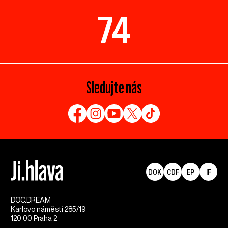
74
Sledujte nás
DOK
CDF
EP
IF
DOC.DREAM​
Karlovo náměstí 285/19
120 00 Praha 2