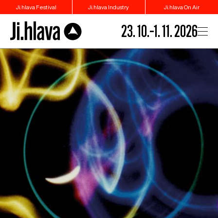
Ji.hlava Festival
Ji.hlava Industry
Ji.hlava On Air
23. 10.–1. 11. 2026