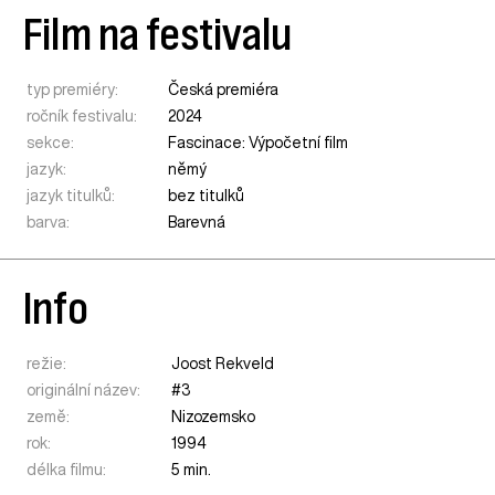
Film na festivalu
typ premiéry:
Česká premiéra
ročník festivalu:
2024
sekce:
Fascinace: Výpočetní film
jazyk:
němý
jazyk titulků:
bez titulků
barva:
Barevná
Info
režie:
Joost Rekveld
originální název:
#3
země:
Nizozemsko
rok:
1994
délka filmu:
5 min.