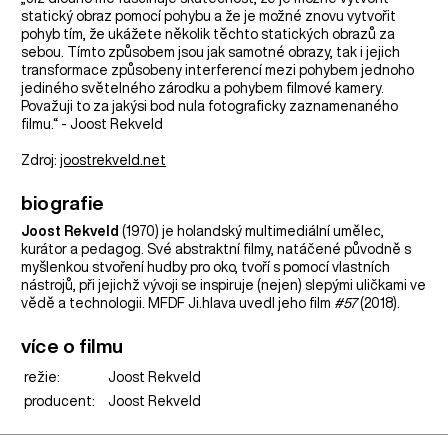
statický obraz pomocí pohybu a že je možné znovu vytvořit
pohyb tím, že ukážete několik těchto statických obrazů za
sebou. Tímto způsobem jsou jak samotné obrazy, tak i jejich
transformace způsobeny interferencí mezi pohybem jednoho
jediného světelného zárodku a pohybem filmové kamery.
Považuji to za jakýsi bod nula fotograficky zaznamenaného
filmu.“ - Joost Rekveld
Zdroj:
joostrekveld.net
biografie
Joost Rekveld
(1970) je holandský multimediální umělec,
kurátor a pedagog. Své abstraktní filmy, natáčené původně s
myšlenkou stvoření hudby pro oko, tvoří s pomocí vlastních
nástrojů, při jejichž vývoji se inspiruje (nejen) slepými uličkami ve
vědě a technologii. MFDF Ji.hlava uvedl jeho film
#57
(2018).
více o filmu
režie:
Joost Rekveld
producent:
Joost Rekveld