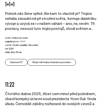
1+1+1
Pokrok nás žene vpřed. Ale kam to vlastně je? Trojice
sehrála zásadní roli při stvoření světa, formuje dialektiku
vývoje a ozývá se i v našem váhání – ano, ne, nevím. Tři
postavy, nesoucí tuto trojici postojů, chodí světem a...
režie: Ondřej Vavrečka
originální název: 1+1+1
země: Česká republika, Slovensko
rok: 2024
délka filmu: 65 min.
Dokument ČT
Film již měl českou festivalovou premiéru
11:22
Čtvrtého dubna 2025, třicet osm minut před polednem,
zbavil korejský ústavní soud prezidenta Yoon Suk Yeola
úřadu. Černobílé záběry rozřezané do svislých vzorců a