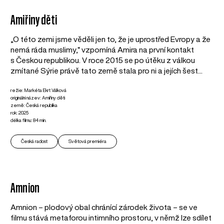
Amiřiny děti
„O této zemi jsme věděli jen to, že je uprostřed Evropy a že
nemá ráda muslimy,“ vzpomíná Amira na první kontakt
s Českou republikou. V roce 2015 se po útěku z válkou
zmítané Sýrie právě tato země stala pro ni a jejích šest...
režie: Markéta Ekrt Válková
originální název: Amiřiny děti
země: Česká republika
rok: 2025
délka filmu: 84 min.
Česká radost
Světová premiéra
Amnion
Amnion – plodový obal chránící zárodek života – se ve
filmu stává metaforou intimního prostoru, v němž lze sdílet