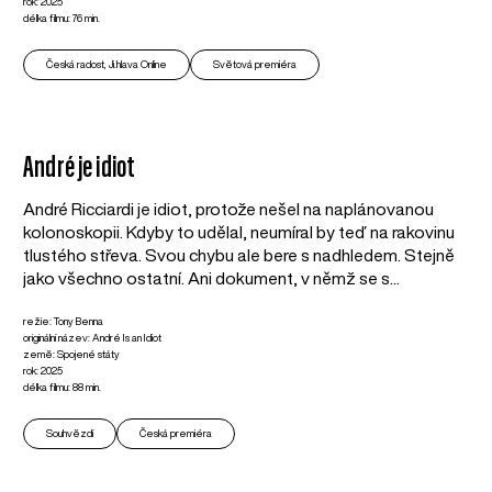
rok: 2025
délka filmu: 76 min.
Česká radost, Ji.hlava Online
Světová premiéra
André je idiot
André Ricciardi je idiot, protože nešel na naplánovanou
kolonoskopii. Kdyby to udělal, neumíral by teď na rakovinu
tlustého střeva. Svou chybu ale bere s nadhledem. Stejně
jako všechno ostatní. Ani dokument, v němž se s...
režie: Tony Benna
originální název: André Is an Idiot
země: Spojené státy
rok: 2025
délka filmu: 88 min.
Souhvězdí
Česká premiéra