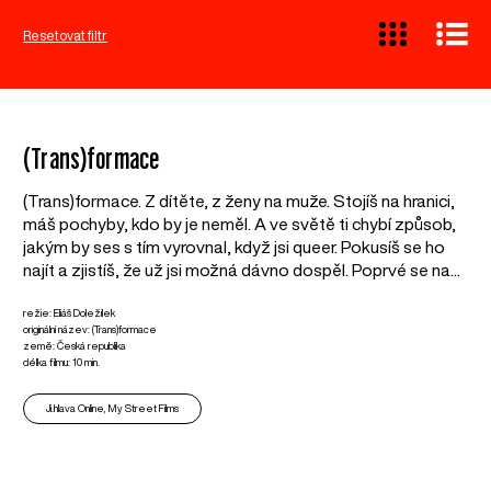
Resetovat filtr
(Trans)formace
(Trans)formace. Z dítěte, z ženy na muže. Stojíš na hranici,
máš pochyby, kdo by je neměl. A ve světě ti chybí způsob,
jakým by ses s tím vyrovnal, když jsi queer. Pokusíš se ho
najít a zjistíš, že už jsi možná dávno dospěl. Poprvé se na...
režie: Eliáš Doležílek
originální název: (Trans)formace
země: Česká republika
délka filmu: 10 min.
Ji.hlava Online, My Street Films