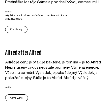
Přednáška Matěje Šámala poodhalí vývoj, dramaturgii i...
režie:
originální název: A pak se z vaření stala prime-timeová zábava
délka filmu: 90 min.
Doku.Reality
Alfred after Alfred
Alfréd je červ, je pták, je bakterie, je rostlina – je to Alfréd.
Nepřerušený cyklus neustálé proměny. Výměna energie.
Všechno se mění. Výsledek je pokaždé jiný. Výsledek je
pokaždé stejný. Stále je to Alfréd. Alfréd je věčný...
režie:
Game Zone