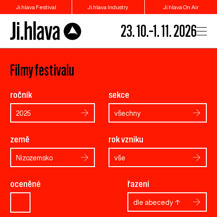
Ji.hlava Festival
Ji.hlava Industry
Ji.hlava On Air
23. 10.–1. 11. 2026
Filmy festivalu
ročník
sekce
2025
všechny
země
rok vzniku
Nizozemsko
vše
oceněné
řazení
dle abecedy ↑