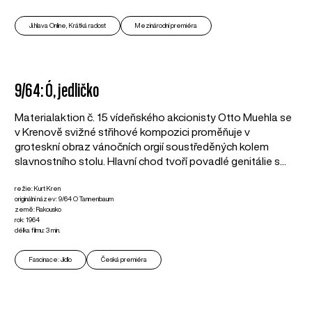
Ji.hlava Online, Krátká radost
Mezinárodní premiéra
9/64: Ó, jedličko
Materialaktion č. 15 vídeňského akcionisty Otto Muehla se
v Krenově svižné střihové kompozici proměňuje v
groteskní obraz vánočních orgií soustředěných kolem
slavnostního stolu. Hlavní chod tvoří povadlé genitálie s...
režie: Kurt Kren
originální název: 9/64 O Tannenbaum
země: Rakousko
rok: 1964
délka filmu: 3 min.
Fascinace: Jídlo
Česká premiéra