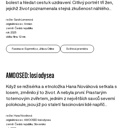
bolest a hledat cestu k uzdravení. Citlivý portrét tří žen,
jejichž život poznamenala stejná zkušenost náhlého...
režie: Sarah Lomenová
originální název: Amnion
země: Česká republika
rok: 2025
délka filmu: 12 min.
Fascinace: Exprmntl.cz, Ji.hlava Online
Světová premiéra
AMOOSED: losí odysea
Když se režisérka a etnoložka Hana Nováková setkala s
losem, změnilo jí to život. A nebyla první. Prastarým
totemovým zvířetem, jedním z největších savců severní
polokoule, jsou již po staletí fascinováni lidé napříč...
režie: Hana Nováková
originální název: AMOOSED: losí odysea
země: Česká republika, Slovensko