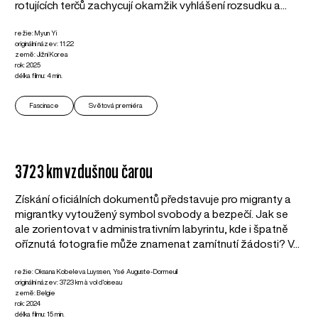
rotujících terčů zachycují okamžik vyhlášení rozsudku a...
režie: Myun Yi
originální název: 11:22
země: Jižní Korea
rok: 2025
délka filmu: 4 min.
Fascinace
Světová premiéra
3723 km vzdušnou čarou
Získání oficiálních dokumentů představuje pro migranty a
migrantky vytoužený symbol svobody a bezpečí. Jak se
ale zorientovat v administrativním labyrintu, kde i špatně
oříznutá fotografie může znamenat zamítnutí žádosti? V...
režie: Oksana Kobeleva Luyssen, Ysé Auguste-Dormeuil
originální název: 3723 km à vol d'oiseau
země: Belgie
rok: 2024
délka filmu: 15 min.