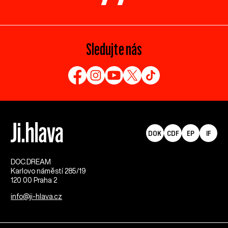
Sledujte nás
DOK
CDF
EP
IF
DOC.DREAM​
Karlovo náměstí 285/19
120 00 Praha 2
info@ji-hlava.cz