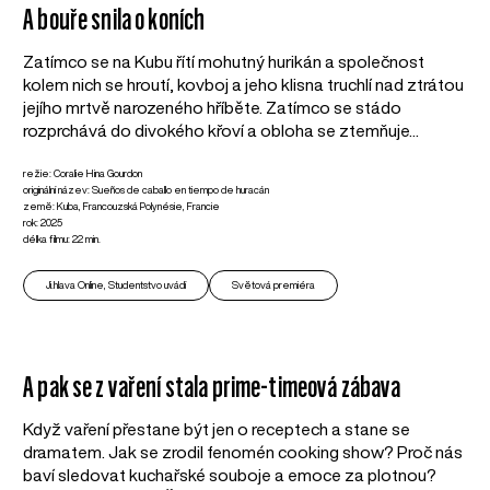
A bouře snila o koních
Zatímco se na Kubu řítí mohutný hurikán a společnost
kolem nich se hroutí, kovboj a jeho klisna truchlí nad ztrátou
jejího mrtvě narozeného hříběte. Zatímco se stádo
rozprchává do divokého křoví a obloha se ztemňuje...
režie: Coralie Hina Gourdon
originální název: Sueños de caballo en tiempo de huracán
země: Kuba, Francouzská Polynésie, Francie
rok: 2025
délka filmu: 22 min.
Ji.hlava Online, Studentstvo uvádí
Světová premiéra
A pak se z vaření stala prime-timeová zábava
Když vaření přestane být jen o receptech a stane se
dramatem. Jak se zrodil fenomén cooking show? Proč nás
baví sledovat kuchařské souboje a emoce za plotnou?