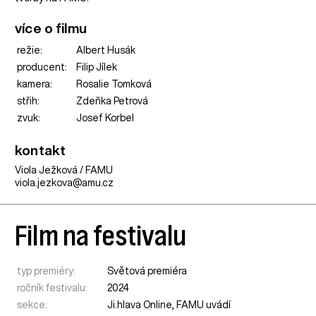
více o filmu
režie:
Albert Husák
producent:
Filip Jílek
kamera:
Rosalie Tomková
střih:
Zdeňka Petrová
zvuk:
Josef Korbel
kontakt
Viola Ježková / FAMU
viola.jezkova@amu.cz
Film na festivalu
typ premiéry:
Světová premiéra
ročník festivalu:
2024
sekce:
Ji.hlava Online
,
FAMU uvádí