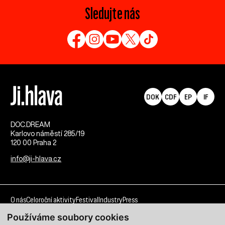
Sledujte nás
DOK
CDF
EP
IF
DOC.DREAM​
Karlovo náměstí 285/19
120 00 Praha 2
info@ji-hlava.cz
O nás
Celoroční aktivity
Festival
Industry
Press
Používáme soubory cookies