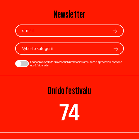
Newsletter
Vyberte kategorii
Souhlasím s poskytnutím osobních informací v rámci zásad zpracování osobních
údajů. Více
zde
.
Dní do festivalu
74