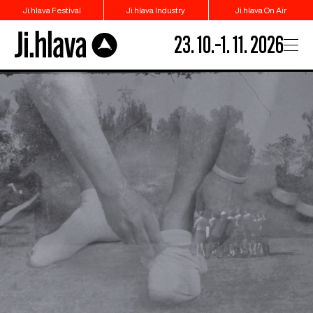
Ji.hlava Festival
Ji.hlava Industry
Ji.hlava On Air
23. 10.–1. 11. 2026