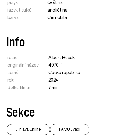
jazyk:
čeština
jazyk titulků:
angličtina
barva:
Černobílá
Info
režie:
Albert Husák
originální název:
4070+1
země:
Česká republika
rok:
2024
délka filmu:
7 min.
Sekce
Ji.hlava Online
FAMU uvádí