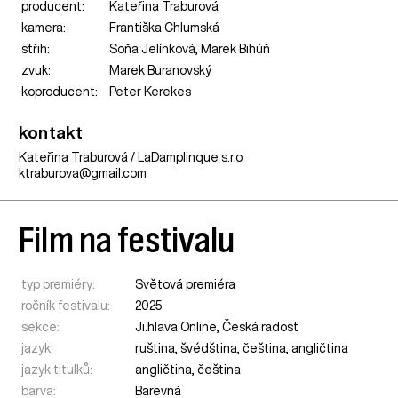
producent:
Kateřina Traburová
kamera:
Františka Chlumská
střih:
Soňa Jelínková, Marek Bihúň
zvuk:
Marek Buranovský
koproducent:
Peter Kerekes
kontakt
Kateřina Traburová / LaDamplinque s.r.o.
ktraburova@gmail.com
Film na festivalu
typ premiéry:
Světová premiéra
ročník festivalu:
2025
sekce:
Ji.hlava Online
,
Česká radost
jazyk:
ruština, švédština, čeština, angličtina
jazyk titulků:
angličtina, čeština
barva:
Barevná