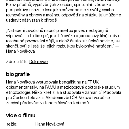
Koláž příběhů, vyprávěných z osobní, spirituální i vědecké
perspektivy, ukazuje losa jako průvodce mezi světy, symbol
rovnováhy a obnovy a možnou odpověď na otázku, jak můžeme
uzdravit náš vztah k přírodě.
„Natáčení živočichů napříč planetou je věc neobyčejně
výpravná – a to tím spíš, jde-li člověku o ‚procesový film‘, tedy o
rozehrané pozorování dějů, u nichž často tak úplně nevíme, jak
skončí, byť je jisté, že jejich rozbuškou bylo právě natáčení.“ —
Hana Nováková
Zdroj citátu:
Dok.revue
biografie
Hana Nováková vystudovala bengálštinu na FF UK,
dokumentaristiku na FAMU a mezioborové doktorské studium
etnozoologie. Několik let žila a studovala v zahraničí. Pracovala
pro Českou televizi a Akademii věd ČR. Ve své tvorbě se
zabývá především vztahem člověka k přírodě.
více o filmu
režie:
Hana Nováková