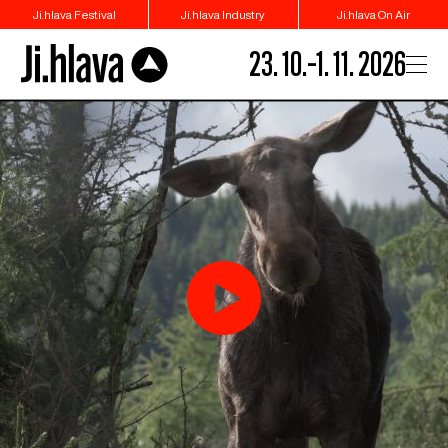
Ji.hlava Festival
Ji.hlava Industry
Ji.hlava On Air
23. 10.–1. 11. 2026