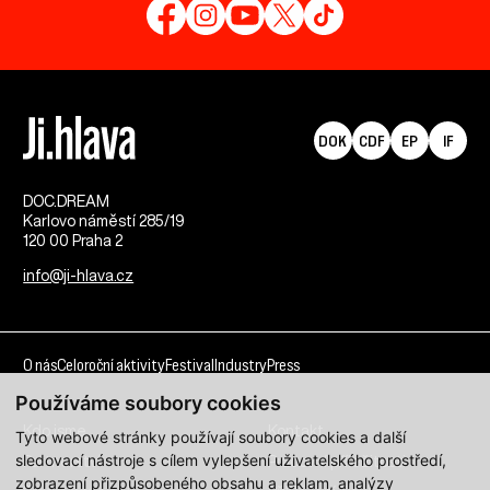
DOK
CDF
EP
IF
DOC.DREAM​
Karlovo náměstí 285/19
120 00 Praha 2
info@ji-hlava.cz
O nás
Celoroční aktivity
Festival
Industry
Press
Používáme soubory cookies
Kdo jsme
Kontakt
Tyto webové stránky používají soubory cookies a další
sledovací nástroje s cílem vylepšení uživatelského prostředí,
Partnerství
Pracovní příležitosti
zobrazení přizpůsobeného obsahu a reklam, analýzy