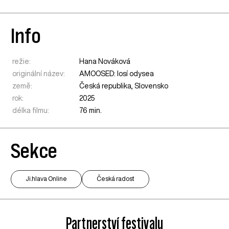
Info
režie:
Hana Nováková
originální název:
AMOOSED: losí odysea
země:
Česká republika
,
Slovensko
rok:
2025
délka filmu:
76 min.
Sekce
Ji.hlava Online
Česká radost
Partnerství festivalu