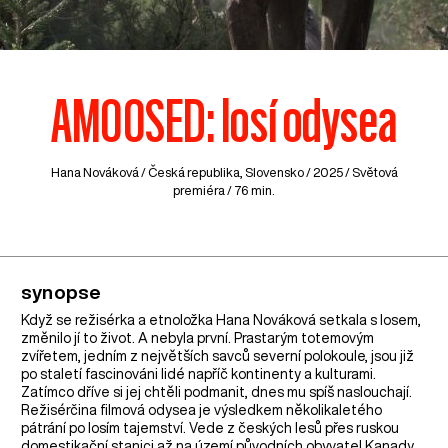
AMOOSED: losí odysea
Hana Nováková /
Česká republika
,
Slovensko
/ 2025 / Světová
premiéra / 76 min.
synopse
Když se režisérka a etnoložka Hana Nováková setkala s losem,
změnilo jí to život. A nebyla první. Prastarým totemovým
zvířetem, jedním z největších savců severní polokoule, jsou již
po staletí fascinováni lidé napříč kontinenty a kulturami.
Zatímco dříve si jej chtěli podmanit, dnes mu spíš naslouchají.
Režisérčina filmová odysea je výsledkem několikaletého
pátrání po losím tajemství. Vede z českých lesů přes ruskou
domestikační stanici až na území původních obyvatel Kanady.