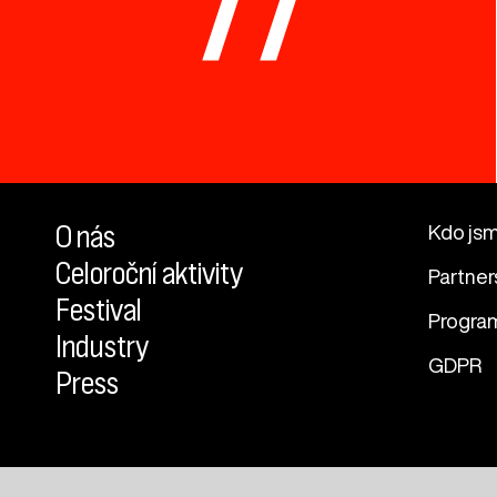
77
O nás
Kdo js
Celoroční aktivity
Partner
Festival
Progra
Industry
GDPR
Press