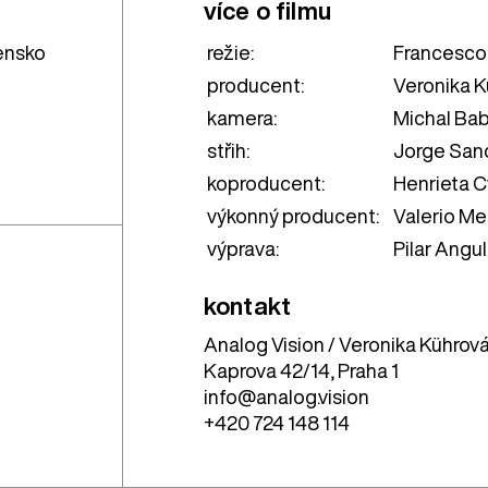
více o filmu
režie:
Francesco
ensko
producent:
Veronika K
kamera:
Michal Ba
střih:
Jorge San
koproducent:
Henrieta C
výkonný producent:
Valerio Me
výprava:
Pilar Angu
kontakt
Analog Vision / Veronika Kührov
Kaprova 42/14, Praha 1
info@analog.vision
+420 724 148 114