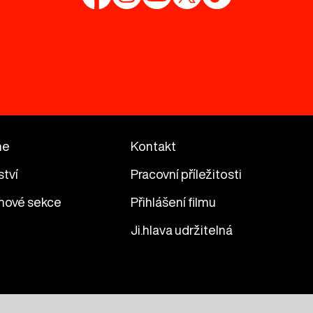
me
Kontakt
ství
Pracovní příležitosti
mové sekce
Přihlášení filmu
Ji.hlava udržitelná