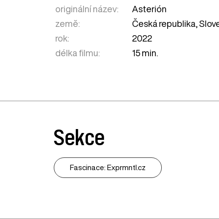
originální název:
Asterión
země:
Česká republika
,
Slov
rok:
2022
délka filmu:
15 min.
Sekce
Fascinace: Exprmntl.cz