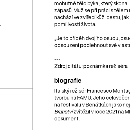
mohutné tělo býka, který skonal
zápasů. Muž se při práci s tělem
nachází ve zvířecí kůži cestu, jak
z
pomíjivostí života.
„Je to příběh dvojího osudu, osu
odsouzeni podlehnout své vlastn
---
Zdroj citátu: poznámka režiséra
biografie
Italský režisér Francesco Monta
tvorbu na FAMU. Jeho celovečer
na festivalu v Benátkách jako n
Bratrství
zvítězil v roce 2021 na M
dokument.
r