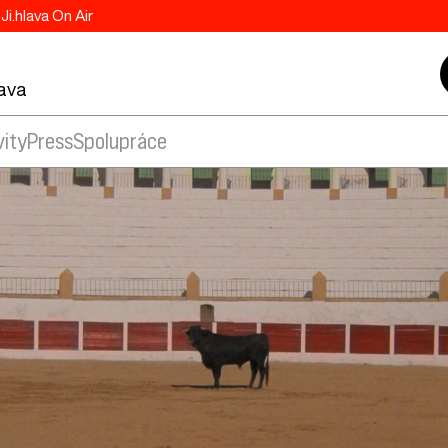
Ji.hlava On Air
lava
vity
Press
Spolupráce