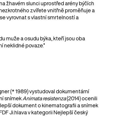
 na žhavém slunci uprostřed arény býčích
 nezkrotného zvířete vnitřně proměňuje a
 se vyrovnat s vlastní smrtelností a
du muže a osudu býka, kteří jsou oba
í neklidné povaze.“
gner (* 1989) vystudoval dokumentární
ní snímek
Animata resistenza
(2014) ocenili
ejlepší dokument o kinematografii a snímek
FDF Ji.hlava v kategorii Nejlepší český