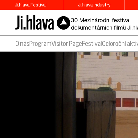
Ji.hlava Festival
Ji.hlava Industry
30. Mezinárodní festival
dokumentárních filmů Ji.h
O nás
Program
Visitor Page
Festival
Celoroční akti