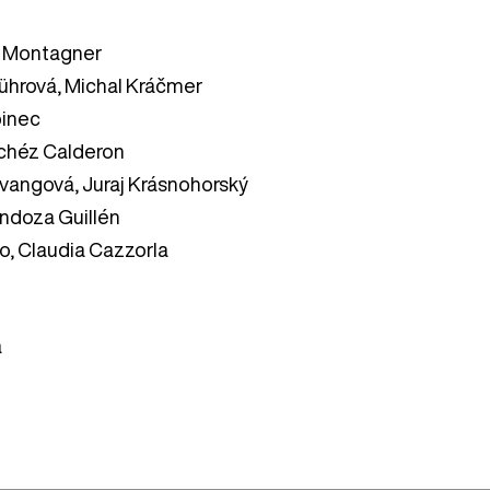
 Montagner
ührová, Michal Kráčmer
binec
chéz Calderon
vangová, Juraj Krásnohorský
ndoza Guillén
lo, Claudia Cazzorla
á