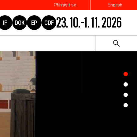
Přihlásit se
English
23. 10.–1. 11. 2026
IF
DOK
EP
CDF