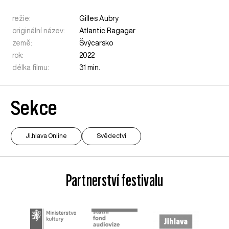
režie:
Gilles Aubry
originální název:
Atlantic Ragagar
země:
Švýcarsko
rok:
2022
délka filmu:
31 min.
Sekce
Ji.hlava Online
Svědectví
Partnerství festivalu