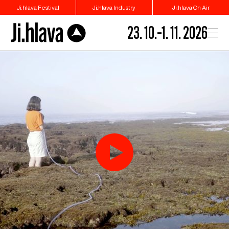
Ji.hlava Festival
Ji.hlava Industry
Ji.hlava On Air
23. 10.–1. 11. 2026