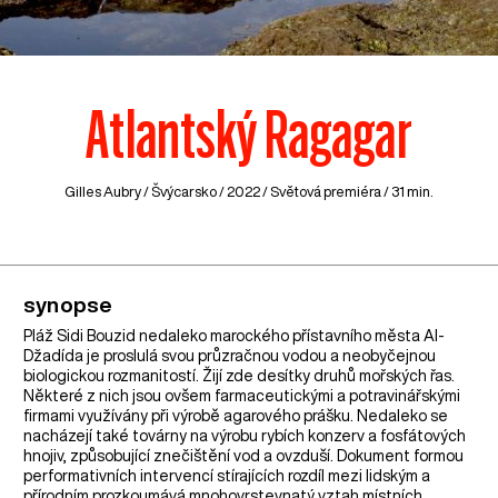
Atlantský Ragagar
Gilles Aubry /
Švýcarsko
/ 2022 / Světová premiéra / 31 min.
synopse
Pláž Sidi Bouzid nedaleko marockého přístavního města Al-
Džadída je proslulá svou průzračnou vodou a neobyčejnou
biologickou rozmanitostí. Žijí zde desítky druhů mořských řas.
Některé z nich jsou ovšem farmaceutickými a potravinářskými
firmami využívány při výrobě agarového prášku. Nedaleko se
nacházejí také továrny na výrobu rybích konzerv a fosfátových
hnojiv, způsobující znečištění vod a ovzduší. Dokument formou
performativních intervencí stírajících rozdíl mezi lidským a
přírodním prozkoumává mnohovrstevnatý vztah místních