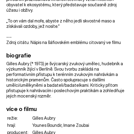
obyvatel k ekosystému, který představuje současně zdroj
úžasu i obživy.
„To on vám dal moře, abyste z něho jedli skvostné maso a
získávali ozdoby, jež nosíte.“
---
Zdroj citátu: Nápis na šáfiovském emblému citovaný ve filmu
biografie
Gilles Aubry (* 1973) je švýcarský zvukový umělec, hudebník a
výzkumník žijící v Berlíně. Svou tvorbu zakládá na
performativním přístupu k terénním zvukovým nahrávkám a
historickým pramenům. Často spolupracuje s dalšími
umělci/umělkyněmi a badateli/badatelkami. Kriticky přitom
přistupuje k nahrávacím i poslechovým praktikám a zohledňuje
jejich mocenský rozměr.
více o filmu
režie:
Gilles Aubry
hrají:
Younes Boundir, Imane Zoubai
producent:
Gilles Aubry