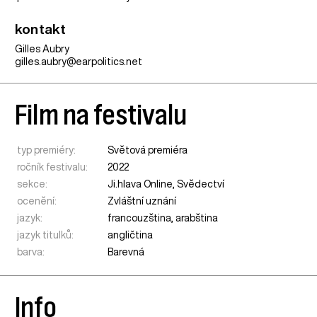
kontakt
Gilles Aubry
gilles.aubry@earpolitics.net
Film na festivalu
typ premiéry:
Světová premiéra
ročník festivalu:
2022
sekce:
Ji.hlava Online
,
Svědectví
ocenění:
Zvláštní uznání
jazyk:
francouzština, arabština
jazyk titulků:
angličtina
barva:
Barevná
Info