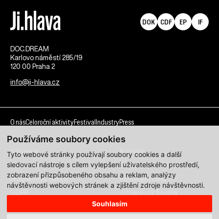
DOK
CDF
EP
IF
DOC.DREAM​
Karlovo náměstí 285/19
120 00 Praha 2
info@ji-hlava.cz
O nás
Celoroční aktivity
Festival
Industry
Press
Používáme soubory cookies
Kdo jsme
Kontakt
Tyto webové stránky používají soubory cookies a další
sledovací nástroje s cílem vylepšení uživatelského prostředí,
Partnerství
Pracovní příležitosti
zobrazení přizpůsobeného obsahu a reklam, analýzy
Programové sekce
Přihlášení filmu
návštěvnosti webových stránek a zjištění zdroje návštěvnosti.
GDPR
Ji.hlava udržitelná
Souhlasím