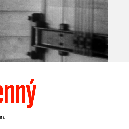
enný
in.