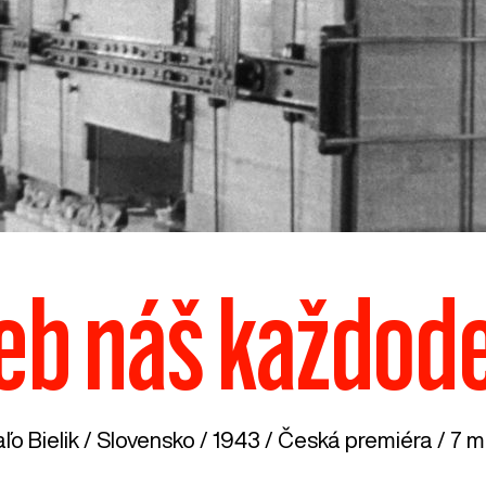
ieb náš každod
ľo Bielik /
Slovensko
/ 1943 / Česká premiéra / 7 m