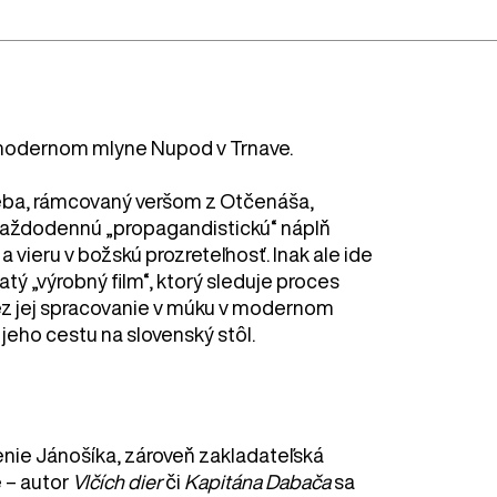
 modernom mlyne Nupod v Trnave.
hleba, rámcovaný veršom z Otčenáša,
každodennú „propagandistickú“ náplň
a vieru v božskú prozreteľnosť. Inak ale ide
tý „výrobný film“, ktorý sleduje proces
ez jej spracovanie v múku v modernom
 jeho cestu na slovenský stôl.
nie Jánošíka, zároveň zakladateľská
e – autor
Vlčích dier
či
Kapitána Dabača
sa