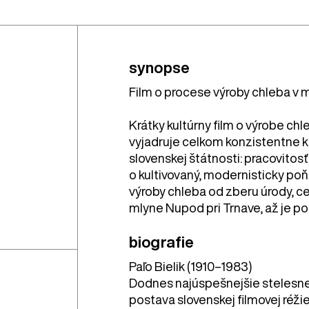
synopse
Film o procese výroby chleba v
Krátky kultúrny film o výrobe c
vyjadruje celkom konzistentne 
slovenskej štátnosti: pracovitosť 
o kultivovaný, modernisticky poňa
výroby chleba od zberu úrody, c
mlyne Nupod pri Trnave, až je po
biografie
Paľo Bielik (1910–1983)
Dodnes najúspešnejšie stelesne
postava slovenskej filmovej réži