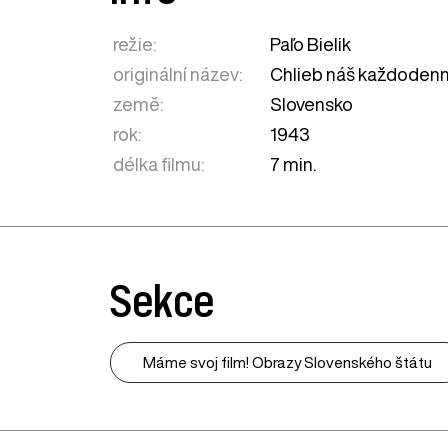
režie:
Paľo Bielik
originální název:
Chlieb náš každoden
země:
Slovensko
rok:
1943
délka filmu:
7 min.
Sekce
Máme svoj film! Obrazy Slovenského štátu