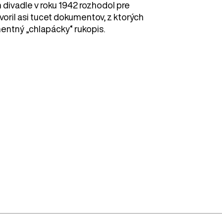
 divadle v roku 1942 rozhodol pre
voril asi tucet dokumentov, z ktorých
entný „chlapácky“ rukopis.