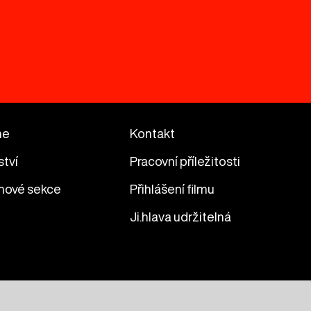
me
Kontakt
ství
Pracovní příležitosti
mové sekce
Přihlášení filmu
Ji.hlava udržitelná