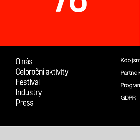
O nás
Kdo js
Celoroční aktivity
Partner
Festival
Progra
Industry
GDPR
Press