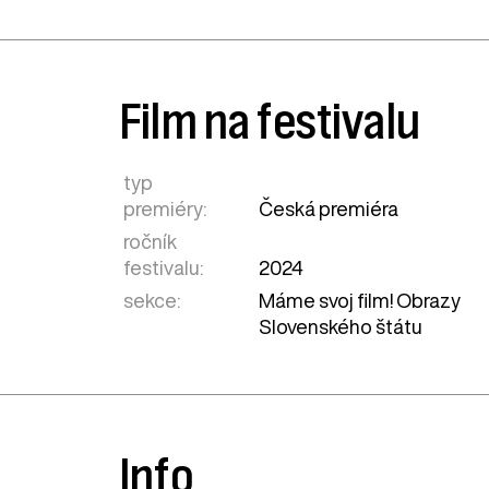
Film na festivalu
typ
premiéry:
Česká premiéra
ročník
festivalu:
2024
sekce:
Máme svoj film! Obrazy
Slovenského štátu
Info