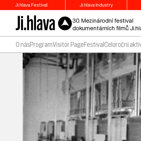
Ji.hlava Festival
Ji.hlava Industry
30. Mezinárodní festival
dokumentárních filmů Ji.h
O nás
Program
Visitor Page
Festival
Celoroční akti