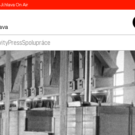
Ji.hlava On Air
lava
vity
Press
Spolupráce