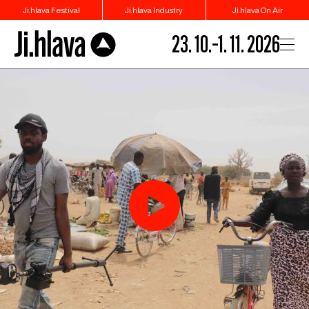
Ji.hlava Festival
Ji.hlava Industry
Ji.hlava On Air
23. 10.–1. 11. 2026