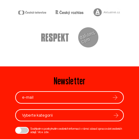
Newsletter
Vyberte kategorii
Souhlasím s poskytnutím osobních informací v rámci zásad zpracování osobních
údajů. Více
zde
.