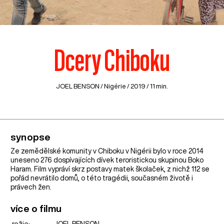
Dcery Chiboku
JOEL BENSON /
Nigérie
/ 2019 / 11 min.
synopse
Ze zemědělské komunity v Chiboku v Nigérii bylo v roce 2014
uneseno 276 dospívajících dívek teroristickou skupinou Boko
Haram. Film vypráví skrz postavy matek školaček, z nichž 112 se
pořád nevrátilo domů, o této tragédii, současném životě i
právech žen.
více o filmu
režie:
JOEL BENSON