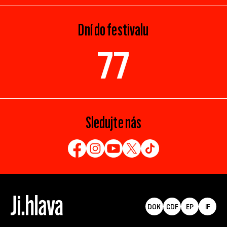
Dní do festivalu
77
Sledujte nás
DOK
CDF
EP
IF