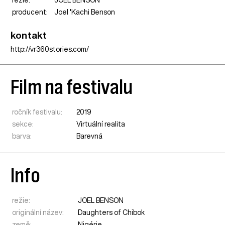
producent:
Joel 'Kachi Benson
kontakt
http://vr360stories.com/
Film na festivalu
ročník festivalu:
2019
sekce:
Virtuální realita
barva:
Barevná
Info
režie:
JOEL BENSON
originální název:
Daughters of Chibok
země:
Nigérie