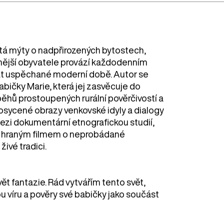
tá mýty o nadpřirozených bytostech,
amější obyvatele provází každodenním
at uspěchané moderní době. Autor se
bičky Marie, která jej zasvěcuje do
běhů prostoupených rurální pověrčivostí a
prosycené obrazy venkovské idyly a dialogy
 mezi dokumentární etnografickou studií,
m hraným filmem o neprobádané
živé tradici.
vět fantazie. Rád vytvářím tento svět,
pu víru a pověry své babičky jako součást