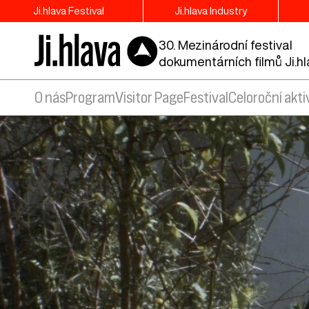
Ji.hlava Festival
Ji.hlava Industry
30. Mezinárodní festival
dokumentárních filmů Ji.h
O nás
Program
Visitor Page
Festival
Celoroční akti