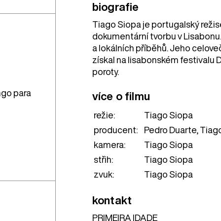
biografie
Tiago Siopa je portugalský režis
dokumentární tvorbu v Lisabonu. 
a lokálních příběhů. Jeho celov
získal na lisabonském festivalu 
poroty.
go para
více o filmu
režie:
Tiago Siopa
producent:
Pedro Duarte, Tiag
kamera:
Tiago Siopa
střih:
Tiago Siopa
zvuk:
Tiago Siopa
kontakt
PRIMEIRA IDADE