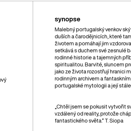
synopse
Malebný portugalský venkov ský
duších a čarodějnicích, které t
životem a pomáhají jim vzdorov
setkává s duchem své zesnulé ba
rodinné historie a tajemných pří
spiritualitou. Barvité, sluncem 
jako ze života rozostřují hranici
rodinným archivem a fantaskní
ový
portugalské mytologii a její stále 
„Chtěl jsem se pokusit vytvořit s
vzdálený od reality, protože chá
fantastického světa.“ T. Siopa