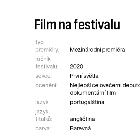
Film na festivalu
typ
premiéry:
Mezinárodní premiéra
ročník
festivalu:
2020
sekce:
První světla
ocenění:
Nejlepší celovečerní debut
dokumentární film
jazyk:
portugalština
jazyk
titulků:
angličtina
barva:
Barevná