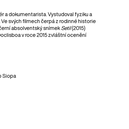
ér a dokumentarista. Vystudoval fyziku a
Ve svých filmech čerpá z rodinné historie
ečerní absolventský snímek
Setil
(2015)
Doclisboa v roce 2015 zvláštní ocenění
o Siopa