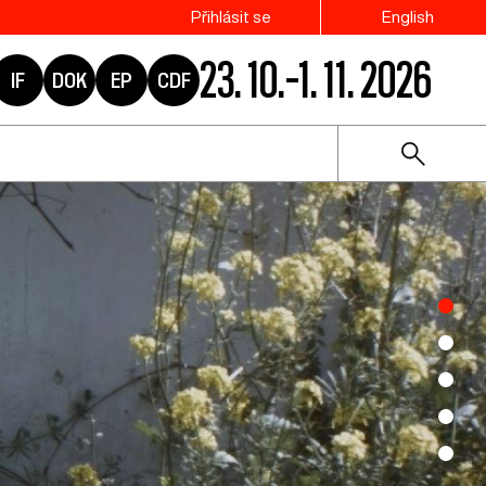
Přihlásit se
English
23. 10.–1. 11. 2026
IF
DOK
EP
CDF