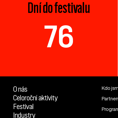
Dní do festivalu
76
O nás
Kdo js
Celoroční aktivity
Partner
Festival
Progra
Industry