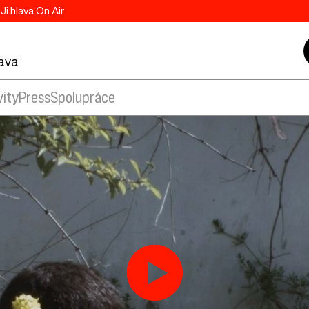
Ji.hlava On Air
lava
vity
Press
Spolupráce