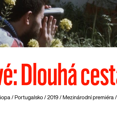
é: Dlouhá ces
iopa /
Portugalsko
/ 2019 / Mezinárodní premiéra /