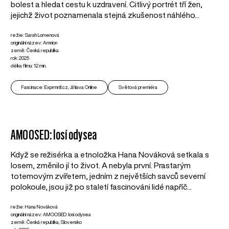
bolest a hledat cestu k uzdravení. Citlivý portrét tří žen,
jejichž život poznamenala stejná zkušenost náhlého...
režie: Sarah Lomenová
originální název: Amnion
země: Česká republika
rok: 2025
délka filmu: 12 min.
Fascinace: Exprmntl.cz, Ji.hlava Online
Světová premiéra
AMOOSED: losí odysea
Když se režisérka a etnoložka Hana Nováková setkala s
losem, změnilo jí to život. A nebyla první. Prastarým
totemovým zvířetem, jedním z největších savců severní
polokoule, jsou již po staletí fascinováni lidé napříč...
režie: Hana Nováková
originální název: AMOOSED: losí odysea
země: Česká republika, Slovensko