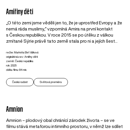
Amiřiny děti
„O této zemi jsme věděli jen to, že je uprostřed Evropy a že
nemá ráda muslimy,“ vzpomíná Amira na první kontakt
s Českou republikou. V roce 2015 se po útěku z válkou
zmítané Sýrie právě tato země stala pro ni a jejích šest...
režie: Markéta Ekrt Válková
originální název: Amiřiny děti
země: Česká republika
rok: 2025
délka filmu: 84 min.
Česká radost
Světová premiéra
Amnion
Amnion – plodový obal chránící zárodek života – se ve
filmu stává metaforou intimního prostoru, v němž lze sdílet