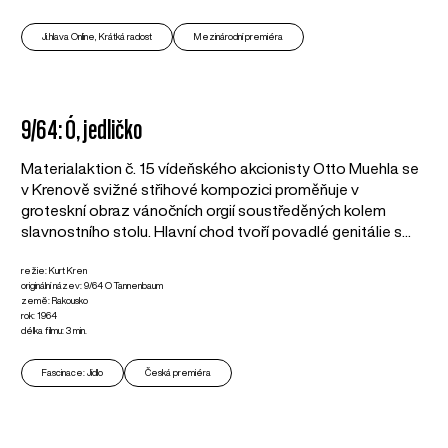
Ji.hlava Online, Krátká radost
Mezinárodní premiéra
9/64: Ó, jedličko
Materialaktion č. 15 vídeňského akcionisty Otto Muehla se
v Krenově svižné střihové kompozici proměňuje v
groteskní obraz vánočních orgií soustředěných kolem
slavnostního stolu. Hlavní chod tvoří povadlé genitálie s...
režie: Kurt Kren
originální název: 9/64 O Tannenbaum
země: Rakousko
rok: 1964
délka filmu: 3 min.
Fascinace: Jídlo
Česká premiéra