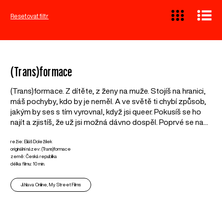
Resetovat filtr
(Trans)formace
(Trans)formace. Z dítěte, z ženy na muže. Stojíš na hranici,
máš pochyby, kdo by je neměl. A ve světě ti chybí způsob,
jakým by ses s tím vyrovnal, když jsi queer. Pokusíš se ho
najít a zjistíš, že už jsi možná dávno dospěl. Poprvé se na...
režie: Eliáš Doležílek
originální název: (Trans)formace
země: Česká republika
délka filmu: 10 min.
Ji.hlava Online, My Street Films