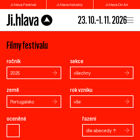
Ji.hlava Festival
Ji.hlava Industry
Ji.hlava On Air
23. 10.–1. 11. 2026
Filmy festivalu
ročník
sekce
2025
všechny
země
rok vzniku
Portugalsko
vše
oceněné
řazení
dle abecedy ↑