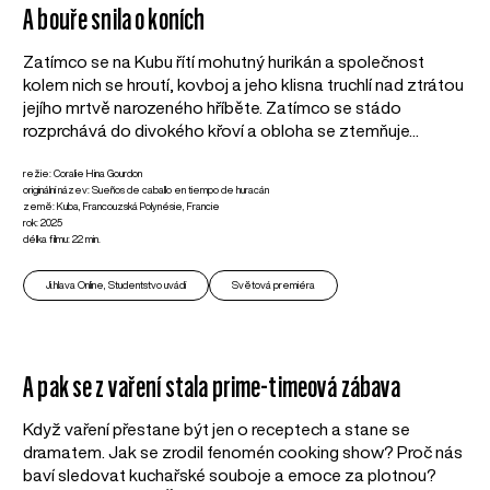
A bouře snila o koních
Zatímco se na Kubu řítí mohutný hurikán a společnost
kolem nich se hroutí, kovboj a jeho klisna truchlí nad ztrátou
jejího mrtvě narozeného hříběte. Zatímco se stádo
rozprchává do divokého křoví a obloha se ztemňuje...
režie: Coralie Hina Gourdon
originální název: Sueños de caballo en tiempo de huracán
země: Kuba, Francouzská Polynésie, Francie
rok: 2025
délka filmu: 22 min.
Ji.hlava Online, Studentstvo uvádí
Světová premiéra
A pak se z vaření stala prime-timeová zábava
Když vaření přestane být jen o receptech a stane se
dramatem. Jak se zrodil fenomén cooking show? Proč nás
baví sledovat kuchařské souboje a emoce za plotnou?