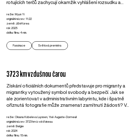
rotujících terčů zachycují okamžik vyhlášení rozsudku a...
režie: Myun Yi
originální název: 11:22
země: Jižní Korea
rok: 2025
délka filmu: 4 min.
Fascinace
Světová premiéra
3723 km vzdušnou čarou
Získání oficiálních dokumentů představuje pro migranty a
migrantky vytoužený symbol svobody a bezpečí. Jak se
ale zorientovat v administrativním labyrintu, kde i špatně
oříznutá fotografie může znamenat zamítnutí žádosti? V...
režie: Oksana Kobeleva Luyssen, Ysé Auguste-Dormeuil
originální název: 3723 km à vol d'oiseau
země: Belgie
rok: 2024
délka filmu: 15 min.