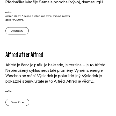
Přednáška Matěje Šámala poodhalí vývoj, dramaturgii i...
režie:
originální název: A pak se z vaření stala prime-timeová zábava
délka filmu: 90 min.
Doku.Reality
Alfred after Alfred
Alfréd je červ, je pták, je bakterie, je rostlina – je to Alfréd.
Nepřerušený cyklus neustálé proměny. Výměna energie.
Všechno se mění. Výsledek je pokaždé jiný. Výsledek je
pokaždé stejný. Stále je to Alfréd. Alfréd je věčný...
režie:
Game Zone