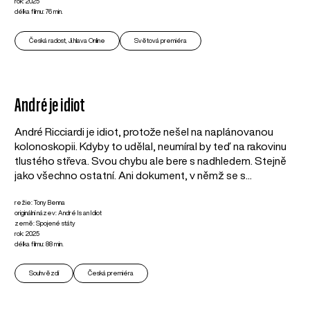
rok: 2025
délka filmu: 76 min.
Česká radost, Ji.hlava Online
Světová premiéra
André je idiot
André Ricciardi je idiot, protože nešel na naplánovanou
kolonoskopii. Kdyby to udělal, neumíral by teď na rakovinu
tlustého střeva. Svou chybu ale bere s nadhledem. Stejně
jako všechno ostatní. Ani dokument, v němž se s...
režie: Tony Benna
originální název: André Is an Idiot
země: Spojené státy
rok: 2025
délka filmu: 88 min.
Souhvězdí
Česká premiéra