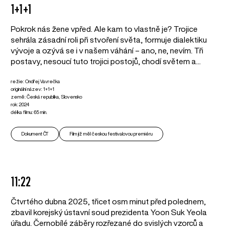
1+1+1
Pokrok nás žene vpřed. Ale kam to vlastně je? Trojice
sehrála zásadní roli při stvoření světa, formuje dialektiku
vývoje a ozývá se i v našem váhání – ano, ne, nevím. Tři
postavy, nesoucí tuto trojici postojů, chodí světem a...
režie: Ondřej Vavrečka
originální název: 1+1+1
země: Česká republika, Slovensko
rok: 2024
délka filmu: 65 min.
Dokument ČT
Film již měl českou festivalovou premiéru
11:22
Čtvrtého dubna 2025, třicet osm minut před polednem,
zbavil korejský ústavní soud prezidenta Yoon Suk Yeola
úřadu. Černobílé záběry rozřezané do svislých vzorců a