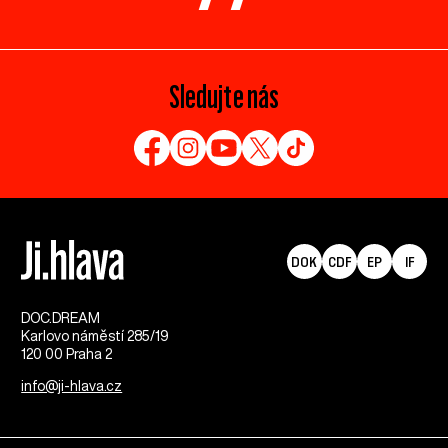
Sledujte nás
DOK
CDF
EP
IF
DOC.DREAM​
Karlovo náměstí 285/19
120 00 Praha 2
info@ji-hlava.cz