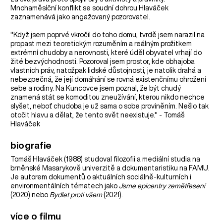
Mnohaměsíční konflikt se soudní dohrou Hlaváček
zaznamenává jako angažovaný pozorovatel.
"Když jsem poprvé vkročil do toho domu, tvrdě jsem narazil na
propast mezi teoretickým rozuměním a reálným prožitkem
extrémní chudoby a nerovnosti, které úděl obyvatel vrhají do
žité bezvýchodnosti. Pozoroval jsem prostor, kde obhajoba
vlastních práv, natožpak lidské důstojnosti, je natolik drahá a
nebezpečná, že její domáhání se rovná existenčnímu ohrožení
sebe a rodiny. Na Kuncovce jsem poznal, že být chudý
znamená stát se komoditou zneužívání, kterou nikdo nechce
slyšet, neboť chudoba je už sama o sobe proviněním. Nešlo tak
otočit hlavu a dělat, že tento svět neexistuje." - Tomáš
Hlaváček
biografie
Tomáš Hlaváček (1988) studoval filozofii a mediální studia na
brněnské Masarykově univerzitě a dokumentaristiku na FAMU.
Je autorem dokumentů o aktuálních sociálně-kulturních i
environmentálních tématech jako
Jsme epicentry zemětřesení
(2020) nebo
Bydlet proti všem
(2021).
více o filmu