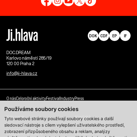
DOK
CDF
EP
IF
DOC.DREAM​
Karlovo náměstí 285/19
120 00 Praha 2
info@ji-hlava.cz
O nás
Celoroční aktivity
Festival
Industry
Press
Používáme soubory cookies
Kdo jsme
Kontakt
Tyto webové stránky používají soubory cookies a další
sledovací nástroje s cílem vylepšení uživatelského prostředí,
Partnerství
Pracovní příležitosti
zobrazení přizpůsobeného obsahu a reklam, analýzy
Programové sekce
Přihlášení filmu