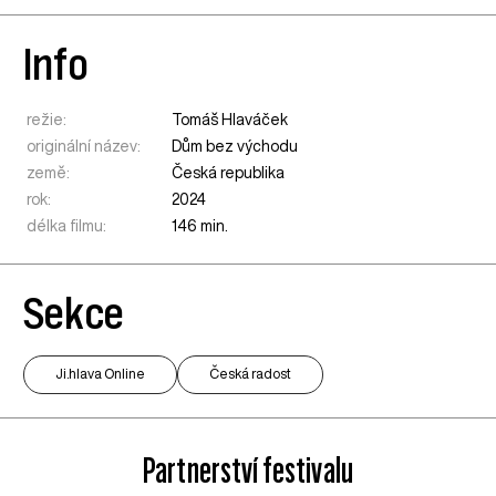
Info
režie:
Tomáš Hlaváček
originální název:
Dům bez východu
země:
Česká republika
rok:
2024
délka filmu:
146 min.
Sekce
Ji.hlava Online
Česká radost
Partnerství festivalu