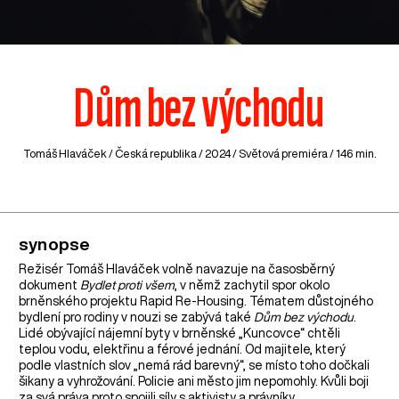
Dům bez východu
Tomáš Hlaváček /
Česká republika
/ 2024 / Světová premiéra / 146 min.
synopse
Režisér Tomáš Hlaváček volně navazuje na časosběrný
dokument
Bydlet proti všem
, v němž zachytil spor okolo
brněnského projektu Rapid Re-Housing. Tématem důstojného
bydlení pro rodiny v nouzi se zabývá také
Dům bez východu
.
Lidé obývající nájemní byty v brněnské „Kuncovce“ chtěli
teplou vodu, elektřinu a férové jednání. Od majitele, který
podle vlastních slov „nemá rád barevný“, se místo toho dočkali
šikany a vyhrožování. Policie ani město jim nepomohly. Kvůli boji
za svá práva proto spojili síly s aktivisty a právníky.