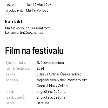
režie:
Tomáš Hlaváček
producent:
Martin Kohout
kontakt
Martin Kohout / GPO Platform
kohoxmartin@seznam.cz
Film na festivalu
typ premiéry:
Světová premiéra
ročník festivalu:
2024
sekce:
Ji.hlava Online
,
Česká radost
ocenění:
Nejlepší český dokumentární film
Cena Ji.hlavy Online
jazyk:
angličtina, čeština
jazyk titulků:
angličtina, čeština
barva:
Barevná