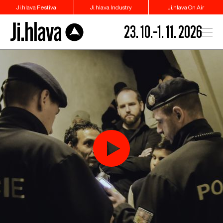
Ji.hlava Festival
Ji.hlava Industry
Ji.hlava On Air
23. 10.–1. 11. 2026