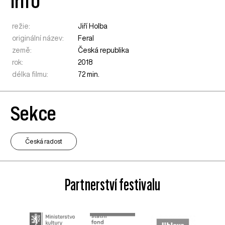
Info
režie:
Jiří Holba
originální název:
Feral
země:
Česká republika
rok:
2018
délka filmu:
72 min.
Sekce
Česká radost
Partnerství festivalu