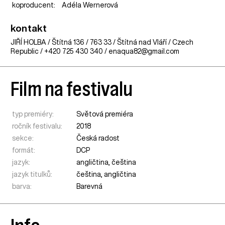
koproducent:
Adéla Wernerová
kontakt
JIŘÍ HOLBA /
Štítná 136 / 763 33 /
Štítná nad Vláří / Czech
Republic
/ +420 725 430 340 / enaqua82@gmail.com
Film na festivalu
typ premiéry:
Světová premiéra
ročník festivalu:
2018
sekce:
Česká radost
formát:
DCP
jazyk:
angličtina, čeština
jazyk titulků:
čeština, angličtina
barva:
Barevná