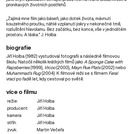
pronikavých životních postřehů.
„Zajímá mne film jako báseň, jako dotek života, mávnutí
kouzelného proutku, náhlé vzplanutí jiskry v nekonečné tmě,
rozluštění hlavolamu. Bez začátku, bez konce, vše v jednolitém
prostoru. A láska.“ J. Holba
biografie
Jiří Holba (1982) vystudoval fotografii a následně filmovou
školu. Natočil několik krátkých filmů jako
A Sponge Cake with
Rapsberries
(1999),
Vrcoo
(2000),
Mayn Rue Plats
(2002) nebo
Muhammad’s Rug
(2004). K filmové režii se s filmem
Feral
vrací po řadě let, kdy cestoval po světě.
více o filmu
režie:
Jiří Holba
producent:
Jiří Holba
kamera:
Jiří Holba
střih:
Jiří Holba
zvuk:
Martin Večeřa