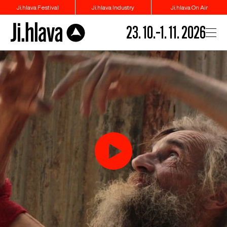
Ji.hlava Festival
Ji.hlava Industry
Ji.hlava On Air
23. 10.–1. 11. 2026