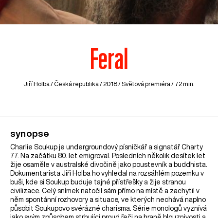
Feral
Jiří Holba /
Česká republika
/ 2018 / Světová premiéra / 72 min.
synopse
Charlie Soukup je undergroundový písničkář a signatář Charty
77. Na začátku 80. let emigroval. Posledních několik desítek let
žije osaměle v australské divočině jako poustevník a buddhista.
Dokumentarista Jiří Holba ho vyhledal na rozsáhlém pozemku v
buši, kde si Soukup buduje tajné přístřešky a žije stranou
civilizace. Celý snímek natočil sám přímo na místě a zachytil v
něm spontánní rozhovory a situace, ve kterých nechává naplno
působit Soukupovo svérázné charisma. Série monologů vyznívá
jako svým způsobem strhující proud řeči na hraně blouznivosti a