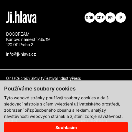
DOK
CDF
EP
IF
DOC.DREAM​
Karlovo náměstí 285/19
120 00 Praha 2
info@ji-hlava.cz
O nás
Celoroční aktivity
Festival
Industry
Press
Používáme soubory cookies
Kdo jsme
Kontakt
Tyto webové stránky používají soubory cookies a další
sledovací nástroje s cílem vylepšení uživatelského prostředí,
Partnerství
Pracovní příležitosti
zobrazení přizpůsobeného obsahu a reklam, analýzy
Programové sekce
Přihlášení filmu
návštěvnosti webových stránek a zjištění zdroje návštěvnosti.
GDPR
Ji.hlava udržitelná
Souhlasím