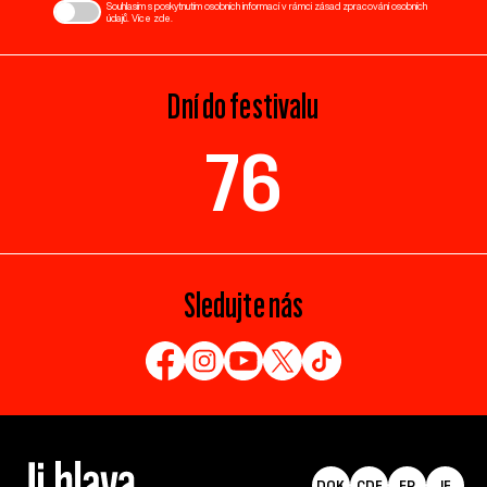
Souhlasím s poskytnutím osobních informací v rámci zásad zpracování osobních
údajů. Více
zde
.
Dní do festivalu
76
Sledujte nás
DOK
CDF
EP
IF