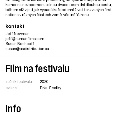
kamer na nezapomenutelnou dvacet osm dní dlouhou cestu,
během níž zjistí, jak vypadá každodenní život takzvaných first
nations v různých částech země, včetně Yukonu.
kontakt
Jeff Newman
jeff@numanfilms.com
Susan Boshcoff
susan@asdistribution.ca
Film na festivalu
ročník festivalu:
2020
sekce:
Doku.Reality
Info