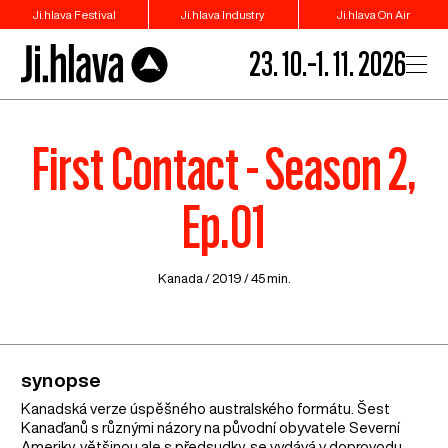
Ji.hlava Festival
Ji.hlava Industry
Ji.hlava On Air
23. 10.–1. 11. 2026
First Contact - Season 2,
Ep.01
Kanada
/ 2019 / 45 min.
synopse
Kanadská verze úspěšného australského formátu. Šest
Kanaďanů s různými názory na původní obyvatele Severní
Ameriky, většinou ale s předsudky, se vydává v doprovodu