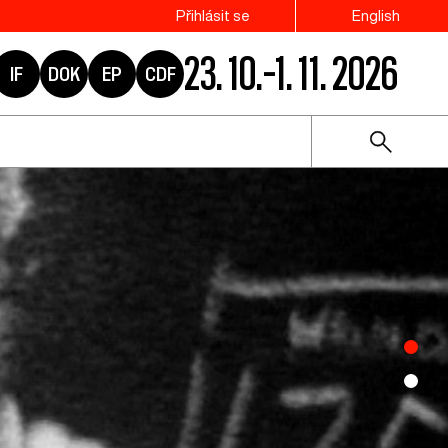
Přihlásit se
English
23. 10.–1. 11. 2026
IF
DOK
EP
CDF