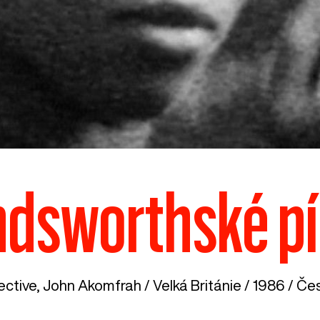
dsworthské p
lective, John Akomfrah /
Velká Británie
/ 1986 / Čes