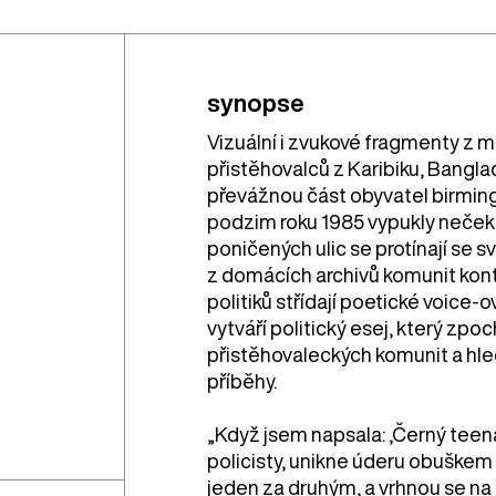
synopse
Vizuální i zvukové fragmenty z me
přistěhovalců z Karibiku, Bangladé
převážnou část obyvatel birmin
podzim roku 1985 vypukly neček
poničených ulic se protínají se sv
z domácích archivů komunit kontr
politiků střídají poetické voice-
vytváří politický esej, který zp
přistěhovaleckých komunit a hled
příběhy.
„Když jsem napsala: ‚Černý teena
policisty, unikne úderu obuškem a
jeden za druhým, a vrhnou se na 