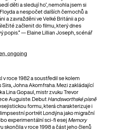
sedí děti a sledují ho‘, nemohla jsem si
loyda a nespočet dalších černochů a
ni a zavražděni ve Velké Británii a po
ležité začlenit do filmu, který dnes
ý popis.“ — Elaine Lillian Joseph, scénář
en, ongoing
l v roce 1982 a soustředil se kolem
Sira, Johna Akomfraha. Mezi zakládající
tka Lina Gopaul, mistr zvuku Trevor
Reece Auguiste. Debut
Handsworthské písně
ejistickou formu, která charakterizuje i
palimpsestní portrét Londýna jako migrační
bo experimentální sci-fi esej
Memory
vu skončila v roce 1998 a část jeho členů