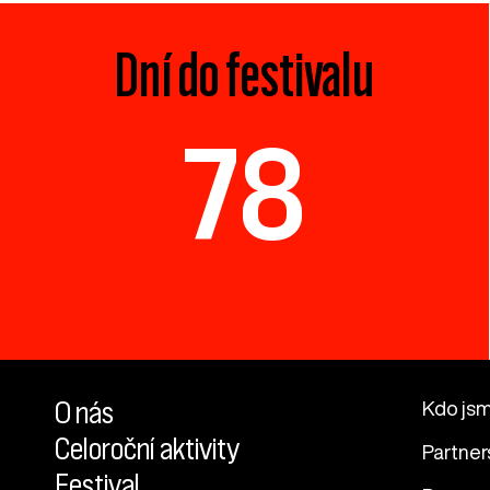
Dní do festivalu
78
O nás
Kdo js
Celoroční aktivity
Partner
Festival