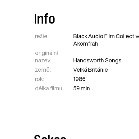
Info
režie:
Black Audio Film Collectiv
Akomfrah
originální
název:
Handsworth Songs
země:
Velká Británie
rok:
1986
délka filmu:
59 min.