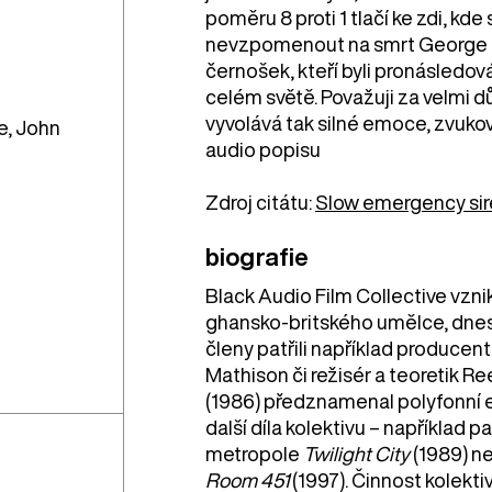
poměru 8 proti 1 tlačí ke zdi, kde 
nevzpomenout na smrt George F
černošek, kteří byli pronásledová
celém světě. Považuji za velmi dů
vyvolává tak silné emoce, zvukov
e, John
audio popisu
Zdroj citátu:
Slow emergency sir
biografie
Black Audio Film Collective vznik
ghansko-britského umělce, dnes 
členy patřili například producen
Mathison či režisér a teoretik 
(1986) předznamenal polyfonní es
další díla kolektivu – například 
metropole
Twilight City
(1989) ne
Room 451
(1997). Činnost kolekti