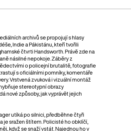
diálních archivů se propojují s hlasy
še, Indie a Pákistánu, kteří tvořili
ghamské čtvrti Handsworth. Právě zde na
aně násilné nepokoje. Záběry z
ědectvími o policejní brutalitě, fotografie
astují s oficiálními pomníky, komentáře
overy. Vrstvená zvuková i vizuální montáž
ochybňuje stereotypní obrazy
á nové způsoby, jak vyprávět jejich
ger utíká po silnici, předběhne čtyři
 je sražen štítem. Policisté ho obklíčí,
něj, když se snaží vstát. Najednou ho v