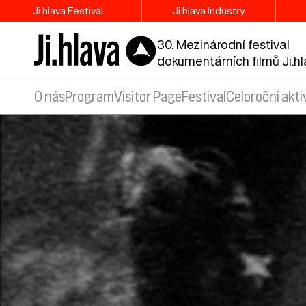
Ji.hlava Festival
Ji.hlava Industry
30. Mezinárodní festival
dokumentárních filmů Ji.h
O nás
Program
Visitor Page
Festival
Celoroční akti