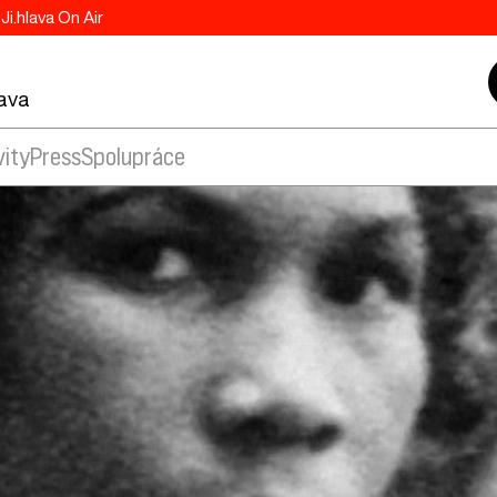
Ji.hlava On Air
lava
vity
Press
Spolupráce