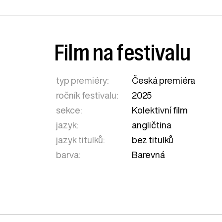
Film na festivalu
typ premiéry:
Česká premiéra
ročník festivalu:
2025
sekce:
Kolektivní film
jazyk:
angličtina
jazyk titulků:
bez titulků
barva:
Barevná