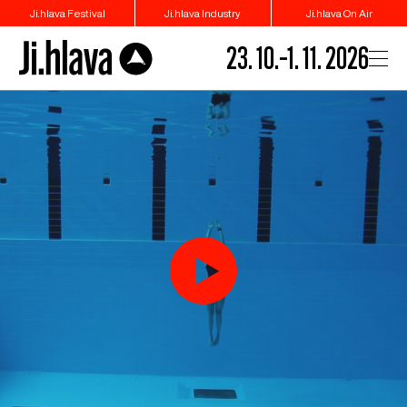
Ji.hlava Festival
Ji.hlava Industry
Ji.hlava On Air
23. 10.–1. 11. 2026