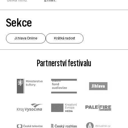
délka filmu:
21 min.
Sekce
Ji.hlava Online
Krátká radost
Partnerství festivalu