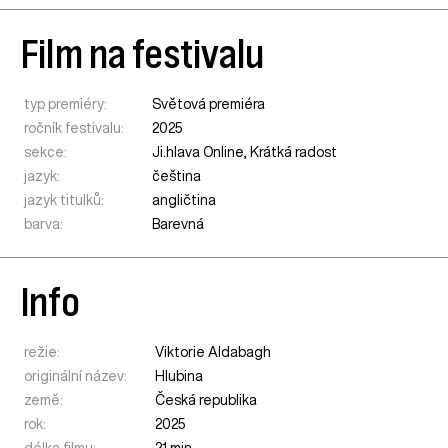
Film na festivalu
typ premiéry:
Světová premiéra
ročník festivalu:
2025
sekce:
Ji.hlava Online
,
Krátká radost
jazyk:
čeština
jazyk titulků:
angličtina
barva:
Barevná
Info
režie:
Viktorie Aldabagh
originální název:
Hlubina
země:
Česká republika
rok:
2025