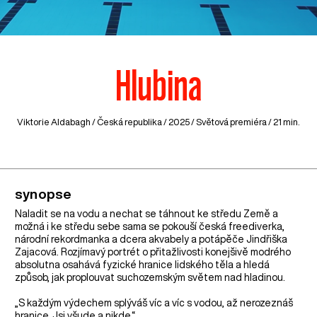
Hlubina
Viktorie Aldabagh /
Česká republika
/ 2025 / Světová premiéra / 21 min.
synopse
Naladit se na vodu a nechat se táhnout ke středu Země a
možná i ke středu sebe sama se pokouší česká freediverka,
národní rekordmanka a dcera akvabely a potápěče Jindřiška
Zajacová. Rozjímavý portrét o přitažlivosti konejšivě modrého
absolutna osahává fyzické hranice lidského těla a hledá
způsob, jak proplouvat suchozemským světem nad hladinou.
„S každým výdechem splýváš víc a víc s vodou, až nerozeznáš
hranice. Jsi všude a nikde.“