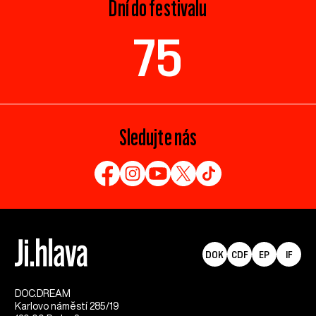
Dní do festivalu
75
Sledujte nás
DOK
CDF
EP
IF
DOC.DREAM​
Karlovo náměstí 285/19