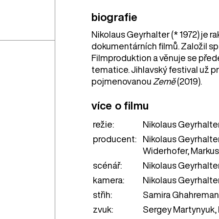
biografie
Nikolaus Geyrhalter (* 1972) je r
dokumentárních filmů. Založil s
Filmproduktion a věnuje se před
tematice. Jihlavský festival už p
pojmenovanou
Země
(2019).
více o filmu
režie:
Nikolaus Geyrhalte
producent:
Nikolaus Geyrhalte
Widerhofer, Markus
scénář:
Nikolaus Geyrhalte
kamera:
Nikolaus Geyrhalte
střih:
Samira Ghahremani
zvuk:
Sergey Martynyuk,