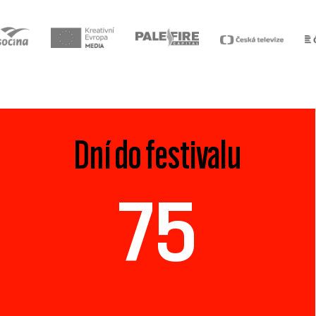
Dní do festivalu
75