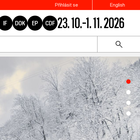
Přihlásit se
English
23. 10.–1. 11. 2026
IF
DOK
EP
CDF