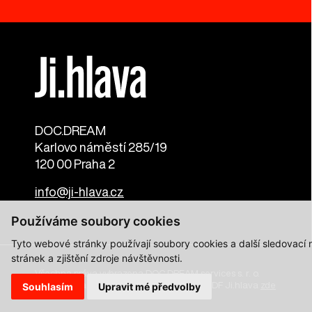
DOC.DREAM​
Karlovo náměstí 285/19
120 00 Praha 2
info@ji-hlava.cz
Používáme soubory cookies
Tyto webové stránky používají soubory cookies a další sledovací
stránek a zjištění zdroje návštěvnosti.
Všechna práva vyhrazena DOC.DREAM services s. r. o.
Zásady zpracování osobních údajů pro MFDF Ji.hlava
zde
Souhlasím
Upravit mé předvolby