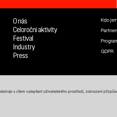
O nás
Kdo js
Celoroční aktivity
Partner
Festival
Progra
Industry
GDPR
Press
 nástroje s cílem vylepšení uživatelského prostředí, zobrazení přiz