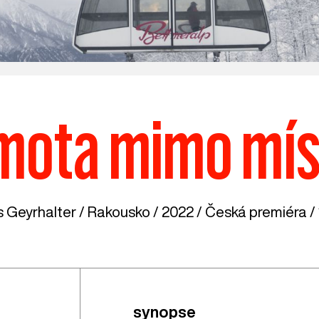
mota mimo mís
s Geyrhalter /
Rakousko
/ 2022 / Česká premiéra / 
synopse