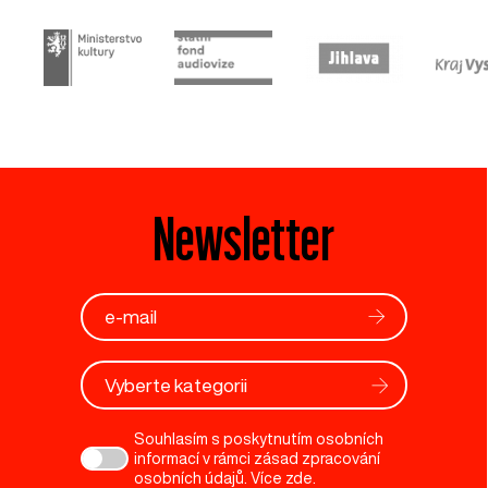
Newsletter
Vyberte kategorii
Souhlasím s poskytnutím osobních
informací v rámci zásad zpracování
osobních údajů. Více
zde
.