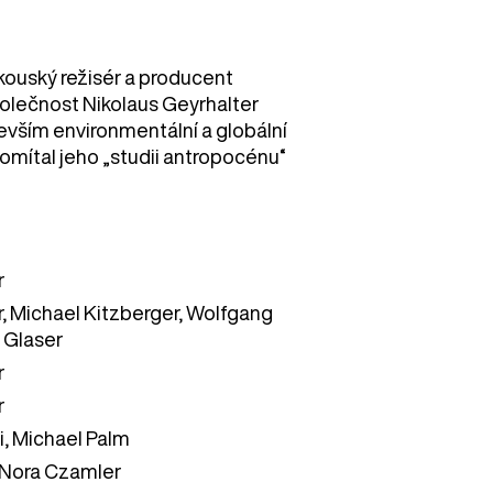
akouský režisér a producent
polečnost Nikolaus Geyrhalter
evším environmentální a globální
romítal jeho „studii antropocénu“
r
r, Michael Kitzberger, Wolfgang
 Glaser
r
r
, Michael Palm
 Nora Czamler