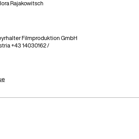
Flora Rajakowitsch
Geyrhalter Filmproduktion GmbH
tria +43 14030162 /
vue