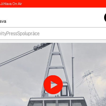
Ji.hlava On Air
lava
vity
Press
Spolupráce