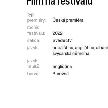
Film na festivalu
typ
premiéry:
Česká premiéra
ročník
festivalu:
2022
sekce:
Svědectví
jazyk:
nepálština, angličtina, albán
švýcarská němčina
jazyk
titulků:
angličtina
barva:
Barevná