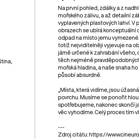
Na první pohled, zdálky a z nadh
mořského zálivu, a až detailní zá
vyplavených plastových lahví. V 
obrazech se ubírá konceptuální d
odpad na místo jemu vymezené. N
totiž nejviditelněji vyjevuje na o
jámě určené k zahrabání všeho, c
těch nejméně pravděpodobných m
ština,
mořská hladina, a naše snaha ho 
působí absurdně.
„Místa, která vidíme, jsou úžas
povrchu. Musíme se ponořit hlou
spotřebujeme, nakonec skončí ja
věc vyhodíme. Celý proces tím vl
---
Zdroj citátu: https://www.cineu