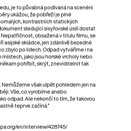
ledu, je to půvabná podívaná na scenérii
běry ukážou, že pobřeží je plné
pomalých, kontrastních statických
okument sledující sisyfovské úsilí dostat
epatřičnost, obsažená v titulu filmu, se
bří asijské skládce, jen zdánlivě bezedné
o zbylo po lidech. Odpad vytváříme i na
ístech, jako jsou horské vrcholy nebo
někam pohřbít, skrýt, zneviditelnit tak
ná. Nemůžeme však ulpět pohledem jen na
běji. Vše, co vyrobíme anebo
ko odpad. Ale nekončí to tím, že takovou
astně teprve začíná.“
ropa.org/en/interview/428745/