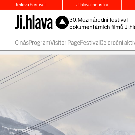
Ji.hlava Festival
Ji.hlava Industry
30. Mezinárodní festival
dokumentárních filmů Ji.h
O nás
Program
Visitor Page
Festival
Celoroční akti