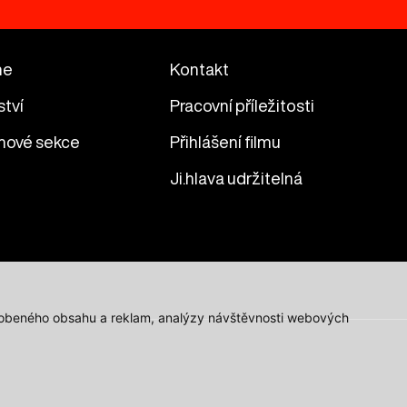
me
Kontakt
ství
Pracovní příležitosti
mové sekce
Přihlášení filmu
Ji.hlava udržitelná
působeného obsahu a reklam, analýzy návštěvnosti webových