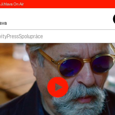
Ji.hlava On Air
lava
vity
Press
Spolupráce