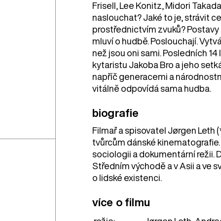
Frisell, Lee Konitz, Midori Tak
naslouchat? Jaké to je, strávit c
prostřednictvím zvuků? Postavy se
mluví o hudbě. Poslouchají. Vytvá
než jsou oni sami. Posledních 14 
kytaristu Jakoba Bro a jeho setk
napříč generacemi a národnostm
vitálně odpovídá sama hudba.
biografie
Filmař a spisovatel Jørgen Leth (
tvůrcům dánské kinematografie.
sociologii a dokumentární režii.
Středním východě a v Asii a ve 
o lidské existenci.
více o filmu
režie:
Jørgen Leth, Andr