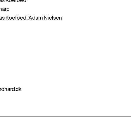
onard
eas Koefoed, Adam Nielsen
ronard.dk