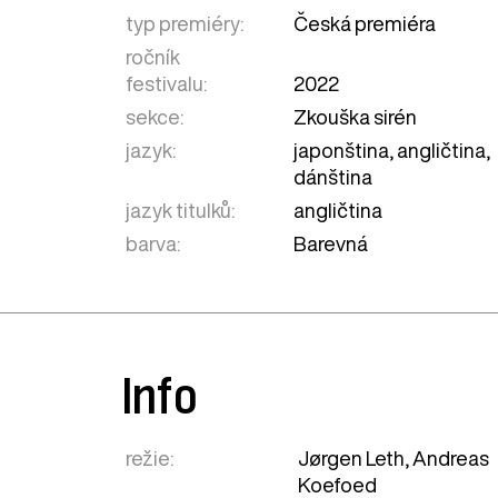
typ premiéry:
Česká premiéra
ročník
festivalu:
2022
sekce:
Zkouška sirén
jazyk:
japonština, angličtina,
dánština
jazyk titulků:
angličtina
barva:
Barevná
Info
režie:
Jørgen Leth, Andreas
Koefoed