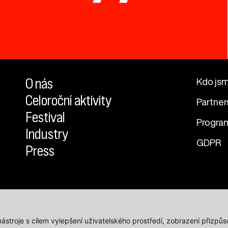
O nás
Kdo js
Celoroční aktivity
Partner
Festival
Progra
Industry
GDPR
Press
 nástroje s cílem vylepšení uživatelského prostředí, zobrazení přiz