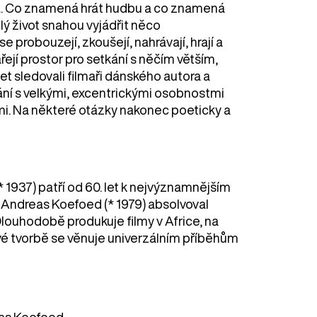
ada. Co znamená hrát hudbu a co znamená
elý život snahou vyjádřit něco
 probouzejí, zkoušejí, nahrávají, hrají a
řejí prostor pro setkání s něčím větším,
let sledovali filmaři dánského autora a
ání s velkými, excentrickými osobnostmi
i. Na některé otázky nakonec poeticky a
* 1937) patří od 60. let k nejvýznamnějším
 Andreas Koefoed (* 1979) absolvoval
 Dlouhodobě produkuje filmy v Africe, na
své tvorbě se věnuje univerzálním příběhům
eas Koefoed