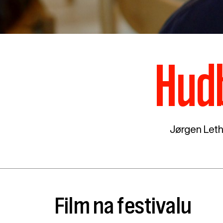
Hudb
Jørgen Let
Film na festivalu