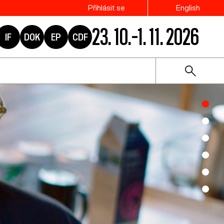
Přihlásit se
English
23. 10.–1. 11. 2026
IF
DOK
EP
CDF