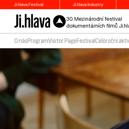
Ji.hlava Festival
Ji.hlava Industry
30. Mezinárodní festival
dokumentárních filmů Ji.h
O nás
Program
Visitor Page
Festival
Celoroční akti