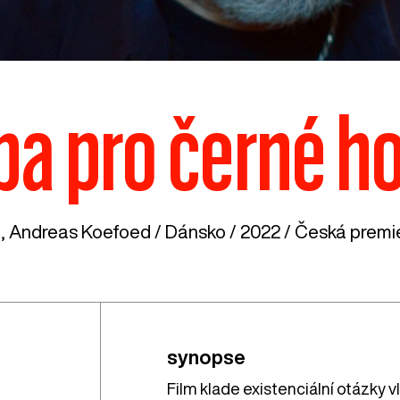
a pro černé h
h, Andreas Koefoed /
Dánsko
/ 2022 / Česká premié
synopse
Film klade existenciální otázky v