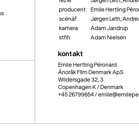
producent:
Emile Hertling Pér
ns
scénář:
Jørgen Leth, Andr
kamera:
Adam Jandrup
střih:
Adam Nielsen
kontakt
Emile Hertling Péronard
Ánorâk FIlm Denmark ApS
Wildersgade 32, 3.
Copenhagen K / Denmark
+45 26799654 / emile@emilepe