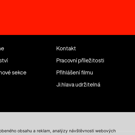
me
Kontakt
ství
Pracovní příležitosti
mové sekce
Přihlášení filmu
Ji.hlava udržitelná
působeného obsahu a reklam, analýzy návštěvnosti webových