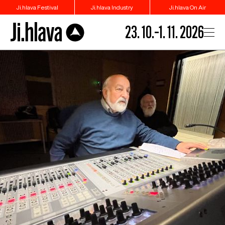
Ji.hlava Festival
Ji.hlava Industry
Ji.hlava On Air
23. 10.–1. 11. 2026