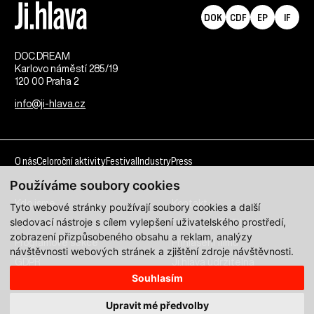
DOK
CDF
EP
IF
DOC.DREAM​
Karlovo náměstí 285/19
120 00 Praha 2
info@ji-hlava.cz
O nás
Celoroční aktivity
Festival
Industry
Press
Používáme soubory cookies
Kdo jsme
Kontakt
Tyto webové stránky používají soubory cookies a další
sledovací nástroje s cílem vylepšení uživatelského prostředí,
Partnerství
Pracovní příležitosti
zobrazení přizpůsobeného obsahu a reklam, analýzy
Programové sekce
Přihlášení filmu
návštěvnosti webových stránek a zjištění zdroje návštěvnosti.
GDPR
Ji.hlava udržitelná
Souhlasím
Všechna práva vyhrazena DOC.DREAM services s. r. o.
Upravit mé předvolby
Zásady zpracování osobních údajů pro MFDF Ji.hlava
zde