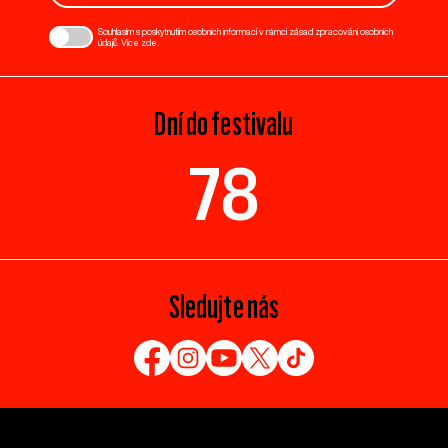
Souhlasím s poskytnutím osobních informací v rámci zásad zpracování osobních
údajů. Více
zde
.
Dní do festivalu
78
Sledujte nás