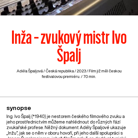
Inža – zvukový mistr Ivo
Špalj
Adéla Špaljová /
Česká republika
/ 2023 / Film již měl českou
festivalovou premiéru. / 70 min.
synopse
Ing. Ivo Špalj (*1940) je nestorem českého filmového zvuku a
jeho prostřednictvím můžeme nahlédnout do různých fází
zvukařské profese. Něžný dokument Adély Špaljové ukazuje
„Inžu“, jak se o něm v oboru hovoří, při jeho další spolupráci s