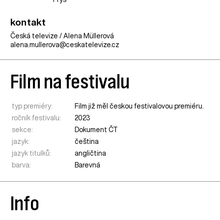
kontakt
Česká televize / Alena Müllerová
alena.mullerova@ceskatelevize.cz
Film na festivalu
typ premiéry:
Film již měl českou festivalovou premiéru.
ročník festivalu:
2023
sekce:
Dokument ČT
jazyk:
čeština
jazyk titulků:
angličtina
barva:
Barevná
Info