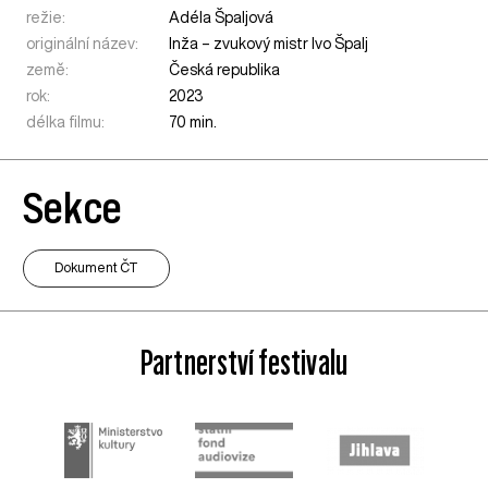
režie:
Adéla Špaljová
originální název:
Inža – zvukový mistr Ivo Špalj
země:
Česká republika
rok:
2023
délka filmu:
70 min.
Sekce
Dokument ČT
Partnerství festivalu