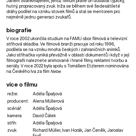
Janem Švankmajerem, jehož filmům právě on dodával typický,
hutný, propracovaný zvuk. Inža se během své šedesátileté
dráhy podílel na vzniku stovek filmů a stal se mentorem pro
nejméně jednu generaci zvukařů.
biografie
V roce 2002 ukončila studium na FAMU obor filmová a televizní
střihová skladba. Ve filmové branži pracuje od roku 1996,
podílela se na vzniku mnoha českých i zahraničních snímků.
Jako střihačka vyniká převážně v oblasti dokumentů i když v její
filmografii naleznete animované i hrané filmy, reklamní tvorbu a
seriály. V roce 2022 byla spolu s Tomášem Etzlerem nominována
na Českého lva za film
Nebe
.
více o filmu
režie:
Adéla Špaljová
producent:
Alena Müllerová
scénář:
Adéla Špaljová
kamera:
David Čálek
střih:
Adéla Špaljová
zvuk:
Richard Müller, Ivan Horák, Jan Čeněk, Jaroslav
Fryš