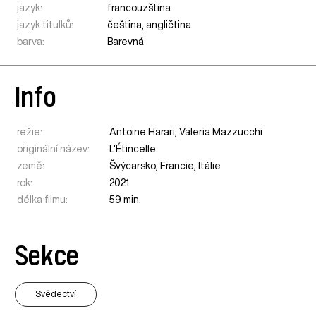
jazyk:
francouzština
jazyk titulků:
čeština, angličtina
barva:
Barevná
Info
režie:
Antoine Harari, Valeria Mazzucchi
originální název:
L'Étincelle
země:
Švýcarsko
,
Francie
,
Itálie
rok:
2021
délka filmu:
59 min.
Sekce
Svědectví