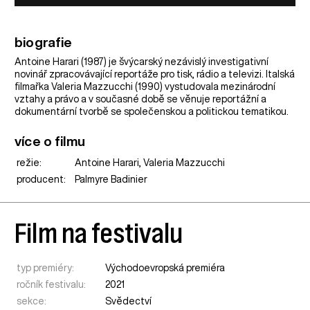
biografie
Antoine Harari (1987) je švýcarský nezávislý investigativní
novinář zpracovávající reportáže pro tisk, rádio a televizi. Italská
filmařka Valeria Mazzucchi (1990) vystudovala mezinárodní
vztahy a právo a v současné době se věnuje reportážní a
dokumentární tvorbě se společenskou a politickou tematikou.
více o filmu
režie:
Antoine Harari, Valeria Mazzucchi
producent:
Palmyre Badinier
Film na festivalu
typ premiéry:
Východoevropská premiéra
ročník festivalu:
2021
sekce:
Svědectví