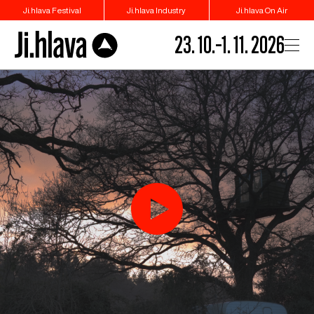
Ji.hlava Festival
Ji.hlava Industry
Ji.hlava On Air
23. 10.–1. 11. 2026