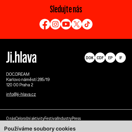
Sledujte nás
DOK
CDF
EP
IF
DOC.DREAM​
Karlovo náměstí 285/19
120 00 Praha 2
info@ji-hlava.cz
O nás
Celoroční aktivity
Festival
Industry
Press
Používáme soubory cookies