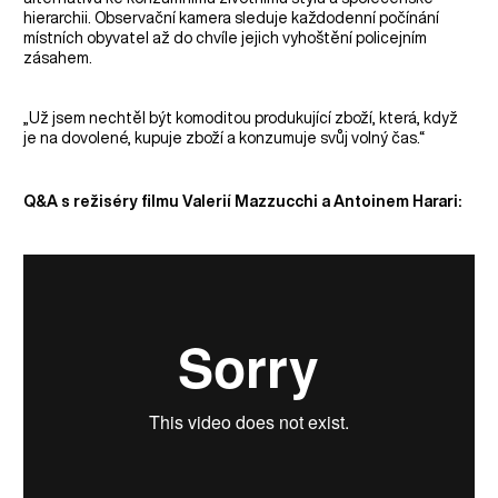
hierarchii. Observační kamera sleduje každodenní počínání
místních obyvatel až do chvíle jejich vyhoštění policejním
zásahem.
„Už jsem nechtěl být komoditou produkující zboží, která, když
je na dovolené, kupuje zboží a konzumuje svůj volný čas.“
Q&A s režiséry filmu Valerií Mazzucchi a Antoinem Harari: