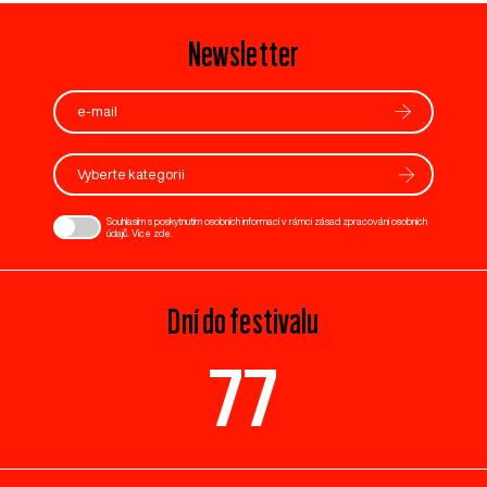
Newsletter
Vyberte kategorii
Souhlasím s poskytnutím osobních informací v rámci zásad zpracování osobních
údajů. Více
zde
.
Dní do festivalu
77