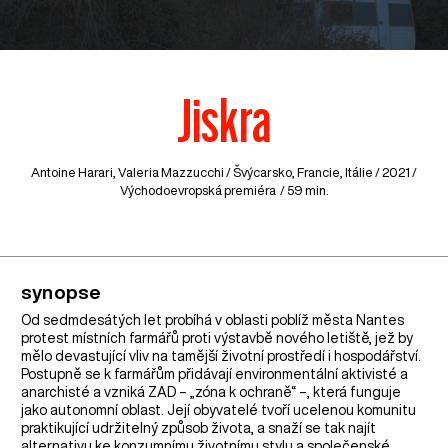
Jiskra
Antoine Harari, Valeria Mazzucchi /
Švýcarsko
,
Francie
,
Itálie
/ 2021 /
Východoevropská premiéra / 59 min.
synopse
Od sedmdesátých let probíhá v oblasti poblíž města Nantes
protest místních farmářů proti výstavbě nového letiště, jež by
mělo devastující vliv na tamější životní prostředí i hospodářství.
Postupně se k farmářům přidávají environmentální aktivisté a
anarchisté a vzniká ZAD – „zóna k ochraně“ –, která funguje
jako autonomní oblast. Její obyvatelé tvoří ucelenou komunitu
praktikující udržitelný způsob života, a snaží se tak najít
alternativu ke konzumnímu životnímu stylu a společenské