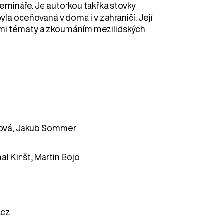
mináře. Je autorkou takřka stovky
yla oceňovaná v doma i v zahraničí. Její
ními tématy a zkoumáním mezilidských
tová, Jakub Sommer
al Kinšt, Martin Bojo
e
.cz