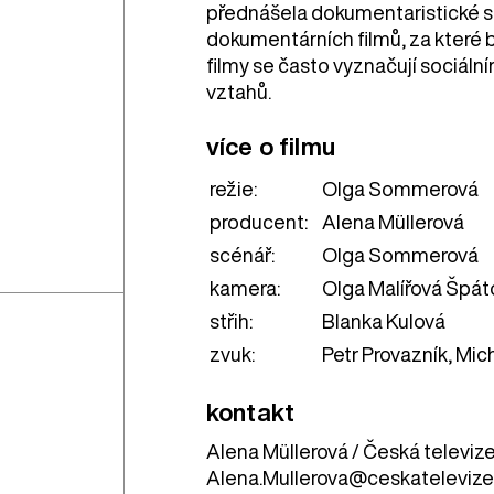
přednášela dokumentaristické se
dokumentárních filmů, za které b
filmy se často vyznačují sociál
vztahů.
více o filmu
režie:
Olga Sommerová
producent:
Alena Müllerová
scénář:
Olga Sommerová
kamera:
Olga Malířová Špá
střih:
Blanka Kulová
zvuk:
Petr Provazník, Mich
kontakt
Alena Müllerová / Česká televiz
Alena.Mullerova@ceskatelevize