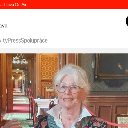
Ji.hlava On Air
lava
vity
Press
Spolupráce