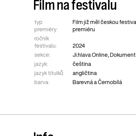
Film na festivalu
typ
Film již měl českou festiv
premiéry:
premiéru
ročník
festivalu:
2024
sekce:
Ji.hlava Online
,
Dokument
jazyk:
čeština
jazyk titulků:
angličtina
barva:
Barevná a Černobílá