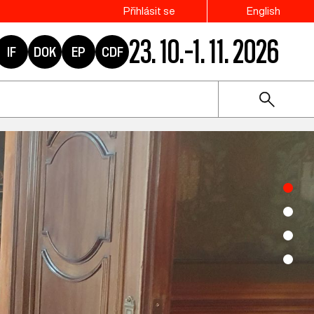
Přihlásit se
English
23. 10.–1. 11. 2026
IF
DOK
EP
CDF