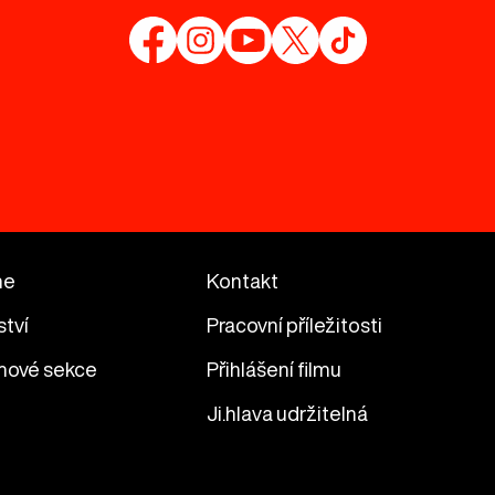
me
Kontakt
ství
Pracovní příležitosti
mové sekce
Přihlášení filmu
Ji.hlava udržitelná