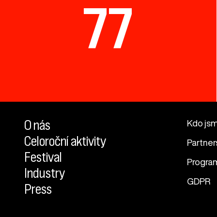
77
O nás
Kdo js
Celoroční aktivity
Partner
Festival
Progra
Industry
GDPR
Press