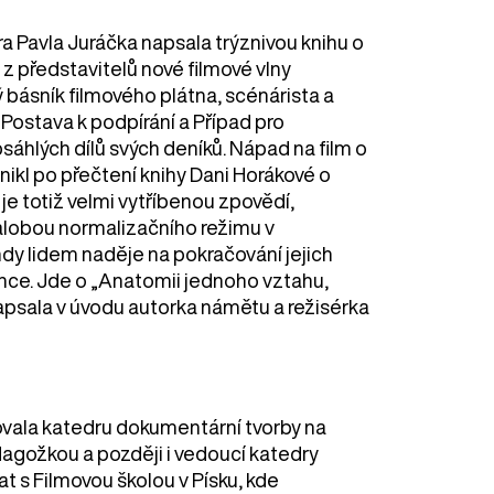
a Pavla Juráčka napsala trýznivou knihu o
 z představitelů nové filmové vlny
ý básník filmového plátna, scénárista a
 Postava k podpírání a Případ pro
bsáhlých dílů svých deníků. Nápad na film o
ikl po přečtení knihy Dani Horákové o
je totiž velmi vytříbenou zpovědí,
žalobou normalizačního režimu v
dy lidem naděje na pokračování jejich
ence. Jde o „Anatomii jednoho vztahu,
 napsala v úvodu autorka námětu a režisérka
ala katedru dokumentární tvorby na
dagožkou a později i vedoucí katedry
 s Filmovou školou v Písku, kde