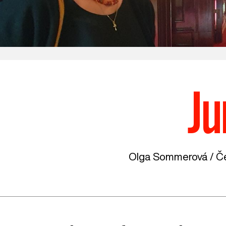
Ju
Olga Sommerová /
Če