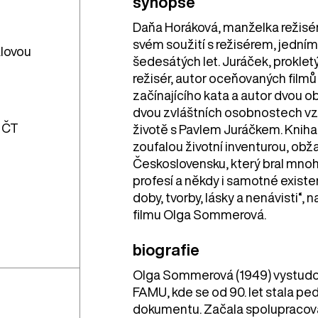
synopse
Daňa Horáková, manželka režisér
svém soužití s režisérem, jedním
alovou
šedesátých let. Juráček, proklet
režisér, autor oceňovaných filmů
začínajícího kata a autor dvou o
dvou zvláštních osobnostech vzn
 ČT
životě s Pavlem Juráčkem. Kniha 
zoufalou životní inventurou, ob
Československu, který bral mnoh
profesí a někdy i samotné exist
doby, tvorby, lásky a nenávisti“,
filmu Olga Sommerová.
biografie
Olga Sommerová (1949) vystudov
FAMU, kde se od 90. let stala pe
dokumentu. Začala spolupracovat