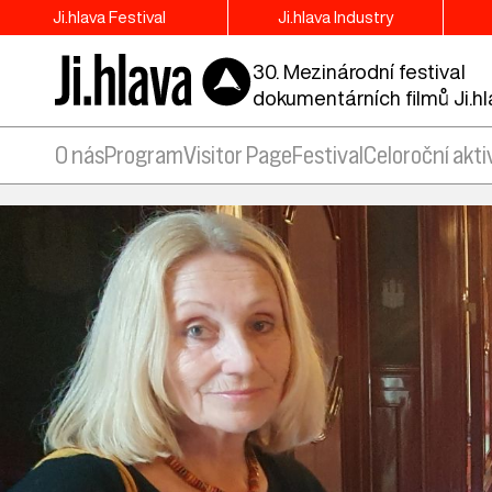
Ji.hlava Festival
Ji.hlava Industry
30. Mezinárodní festival
dokumentárních filmů Ji.h
O nás
Program
Visitor Page
Festival
Celoroční akti