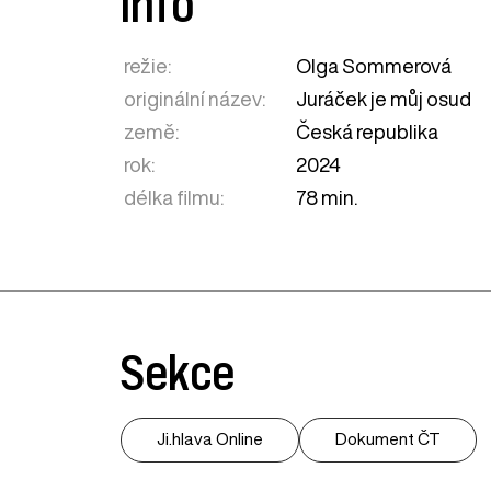
Info
režie:
Olga Sommerová
originální název:
Juráček je můj osud
země:
Česká republika
rok:
2024
délka filmu:
78 min.
Sekce
Ji.hlava Online
Dokument ČT