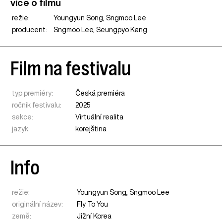
více o filmu
režie:
Youngyun Song, Sngmoo Lee
producent:
Sngmoo Lee, Seungpyo Kang
Film na festivalu
typ premiéry:
Česká premiéra
ročník festivalu:
2025
sekce:
Virtuální realita
jazyk:
korejština
Info
režie:
Youngyun Song, Sngmoo Lee
originální název:
Fly To You
země:
Jižní Korea