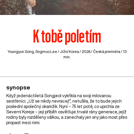
K tobě poletím
Youngyun Song, Sngmoo Lee /
Jižní Korea
/ 2024 / Česká premiéra / 13
min.
synopse
Když jedenáctiletá Songjeol vykřikla na svoji milovanou
sestřenici: „Už se nikdy nevracej!“, netušila, že to bude jejich
poslední společný okamžik. Nyní – 75 let poté, co uprchla ze
Severní Koreje – její příběh osvětluje trvalé rány generace, jejíž
rodiny byly rozděleny válkou, a zanechaly jen sny jako most přes
propast mezi nimi.