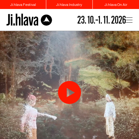
Ji.hlava Festival
Ji.hlava Industry
Ji.hlava On Air
23. 10.–1. 11. 2026