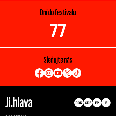
Dní do festivalu
77
Sledujte nás
DOK
CDF
EP
IF