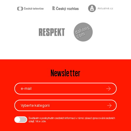
Newsletter
Vyberte kategorii
Souhlasím s poskytnutím osobních informací v rámci zásad zpracování osobních
údajů. Více
zde
.