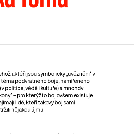
hož aktéři jsou symbolicky „uvězněni“ v
je téma podvratného boje, namířeného
v politice, vědě i kultuře) a mnohdy
ákony“ – pro kterýžto boj ovšem existuje
ímají lidé, kteří takový boj sami
ržili nějakou újmu.