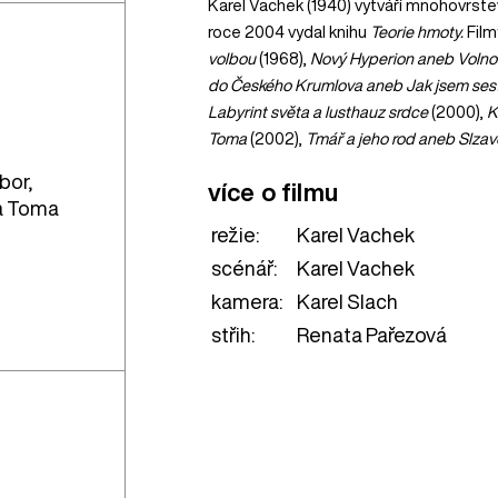
Karel Vachek (1940) vytváří mnohovrste
roce 2004 vydal knihu
Teorie hmoty.
Film
volbou
(1968),
Nový Hyperion aneb Volnos
do Českého Krumlova aneb Jak jsem sest
Labyrint světa a lusthauz srdce
(2000),
K
Toma
(2002),
Tmář a jeho rod aneb Slzav
bor,
více o filmu
ka Toma
režie:
Karel Vachek
scénář:
Karel Vachek
kamera:
Karel Slach
střih:
Renata Pařezová