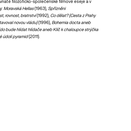
vnaté filozoficko-společenské filmové eseje a v
y:
Moravská Hellas
(1963),
Spřízněni
t, rovnost,
bratrství
(1992),
Co dělat?
(Cesta z Prahy
avoval novou vládu)
(1996),
Bohemia docta aneb
do bude hlídat hlídače aneb Klíč k chaloupce strýčka
é údolí pyramid
(2011).