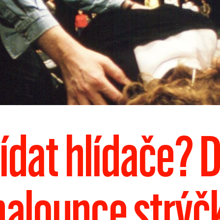
ídat hlídače? D
chaloupce strý