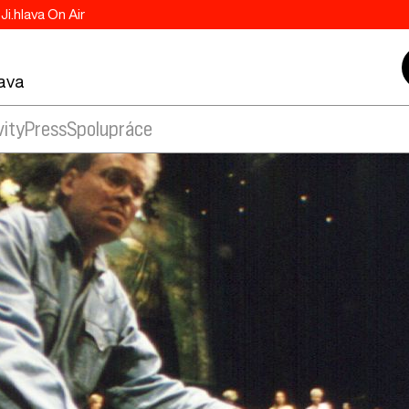
Ji.hlava On Air
lava
vity
Press
Spolupráce