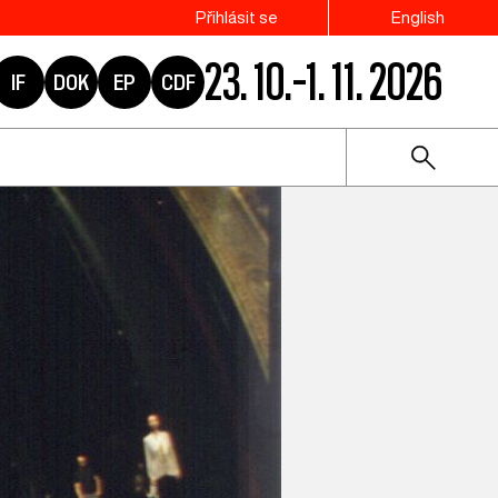
Přihlásit se
English
23. 10.–1. 11. 2026
IF
DOK
EP
CDF