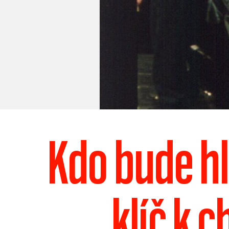
Kdo bude hl
klíč k 