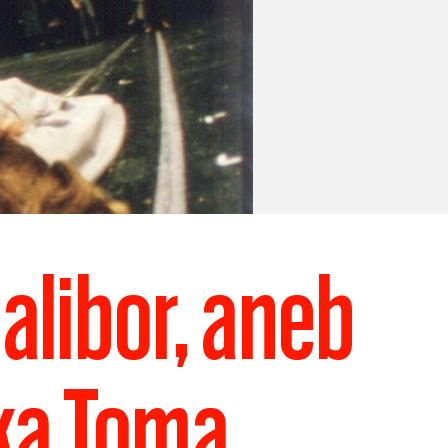
alibor, aneb
čka Toma