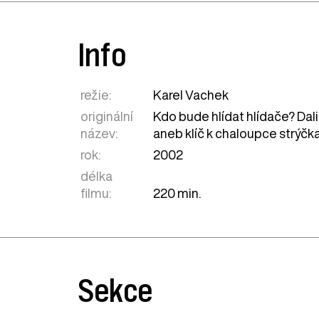
Info
režie:
Karel Vachek
originální
Kdo bude hlídat hlídače? Dali
název:
aneb klíč k chaloupce strýč
rok:
2002
délka
filmu:
220 min.
Sekce