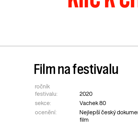
Film na festivalu
ročník
festivalu:
2020
sekce:
Vachek 80
ocenění:
Nejlepší český dokume
film