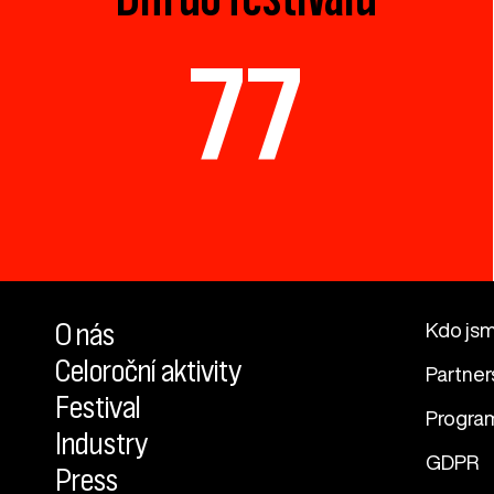
77
O nás
Kdo js
Celoroční aktivity
Partner
Festival
Progra
Industry
GDPR
Press