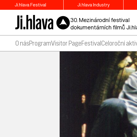
Ji.hlava Festival
Ji.hlava Industry
30. Mezinárodní festival
dokumentárních filmů Ji.h
O nás
Program
Visitor Page
Festival
Celoroční akti