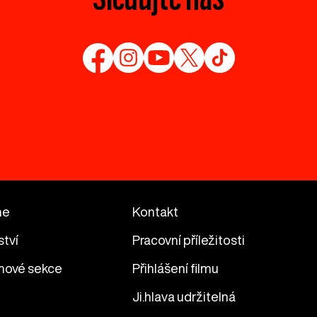
me
Kontakt
ství
Pracovní příležitosti
mové sekce
Přihlášení filmu
Ji.hlava udržitelná