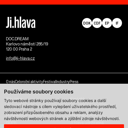
DOK
CDF
EP
IF
DOC.DREAM​
Karlovo náměstí 285/19
120 00 Praha 2
info@ji-hlava.cz
O nás
Celoroční aktivity
Festival
Industry
Press
Používáme soubory cookies
Kdo jsme
Kontakt
Tyto webové stránky používají soubory cookies a další
sledovací nástroje s cílem vylepšení uživatelského prostředí,
Partnerství
Pracovní příležitosti
zobrazení přizpůsobeného obsahu a reklam, analýzy
Programové sekce
Přihlášení filmu
návštěvnosti webových stránek a zjištění zdroje návštěvnosti.
GDPR
Ji.hlava udržitelná