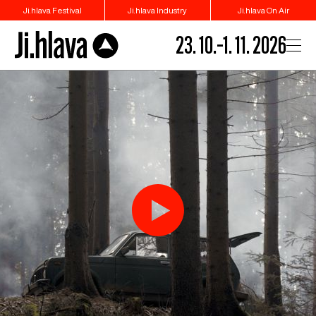
Ji.hlava Festival
Ji.hlava Industry
Ji.hlava On Air
23. 10.–1. 11. 2026