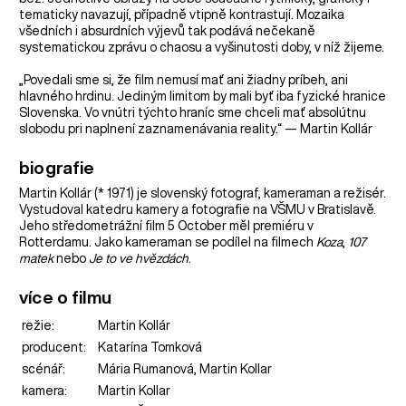
tematicky navazují, případně vtipně kontrastují. Mozaika
všedních i absurdních výjevů tak podává nečekaně
systematickou zprávu o chaosu a vyšinutosti doby, v níž žijeme.
„Povedali sme si, že film nemusí mať ani žiadny príbeh, ani
hlavného hrdinu. Jediným limitom by mali byť iba fyzické hranice
Slovenska. Vo vnútri týchto hraníc sme chceli mať absolútnu
slobodu pri naplnení zaznamenávania reality.“ — Martin Kollár
biografie
Martin Kollár (* 1971) je slovenský fotograf, kameraman a režisér.
Vystudoval katedru kamery a fotografie na VŠMU v Bratislavě.
Jeho středometrážní film 5 October měl premiéru v
Rotterdamu. Jako kameraman se podílel na filmech
Koza
,
107
matek
nebo
Je to ve hvězdách
.
více o filmu
režie:
Martin Kollár
producent:
Katarína Tomková
scénář:
Mária Rumanová, Martin Kollar
kamera:
Martin Kollar