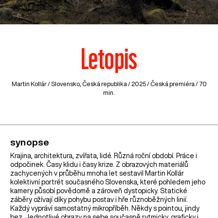
Letopis
Martin Kollár /
Slovensko
,
Česká republika
/ 2025 / Česká premiéra / 70
min.
synopse
Krajina, architektura, zvířata, lidé. Různá roční období. Práce i
odpočinek. Časy klidu i časy krize. Z obrazových materiálů
zachycených v průběhu mnoha let sestavil Martin Kollár
kolektivní portrét současného Slovenska, které pohledem jeho
kamery působí povědomě a zároveň dystopicky. Statické
záběry ožívají díky pohybu postav i hře různoběžných linií.
Každý vypráví samostatný mikropříběh. Někdy s pointou, jindy
bez. Jednotlivé obrazy na sebe současně rytmicky, graficky i