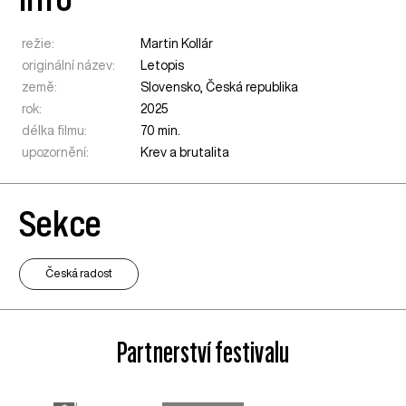
režie:
Martin Kollár
originální název:
Letopis
země:
Slovensko
,
Česká republika
rok:
2025
délka filmu:
70 min.
upozornění:
Krev a brutalita
Sekce
Česká radost
Partnerství festivalu