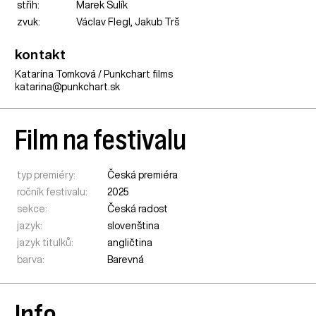
střih:
Marek Šulík
zvuk:
Václav Flegl, Jakub Trš
kontakt
Katarína Tomková / Punkchart films
katarina@punkchart.sk
Film na festivalu
typ premiéry:
Česká premiéra
ročník festivalu:
2025
sekce:
Česká radost
jazyk:
slovenština
jazyk titulků:
angličtina
barva:
Barevná
Info