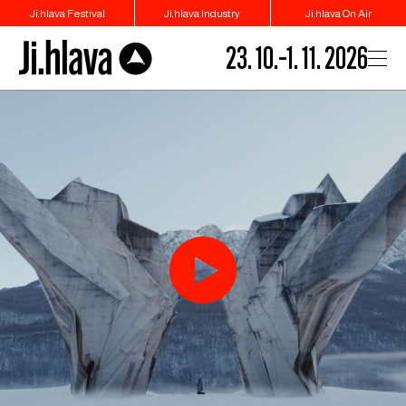
Ji.hlava Festival
Ji.hlava Industry
Ji.hlava On Air
23. 10.–1. 11. 2026