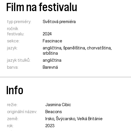
Film na festivalu
typ premiéry:
Světová premiéra
ročník
festivalu:
2024
sekce:
Fascinace
jazyk:
angličtina, španělština, chorvatština,
srbština
jazyk titulků:
angličtina
barva:
Barevná
Info
režie:
Jasmina Cibic
originální název:
Beacons
země:
Irsko
,
Švýcarsko
,
Velká Británie
rok:
2023