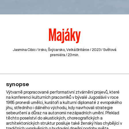
Majáky
Jasmina Cibic /
Irsko
,
Švýcarsko
,
Velká Británie
/ 2023 / Světová
premiéra / 23 min.
synopse
Výtvarně propracované performativní ztvárnění projevů, které
na konferenci kulturních pracovníků v bývalé Jugoslávii v roce
1985 pronesli umělci, kurátoři a kulturní diplomaté z evropského
jihu, středního i dálného východu, kdy navrhovali strategie
sebeurčení a důraz na autonomii nezápadních umění. Překlad
těchto poselství do akustických, choreografických a
architektonických struktur posiluje také ženský hlas chybějící v
tradičních vyprávěních o budování dnešní podoby světa.