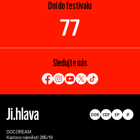
Dní do festivalu
77
Sledujte nás
DOK
CDF
EP
IF
DOC.DREAM​
Karlovo náměstí 285/19