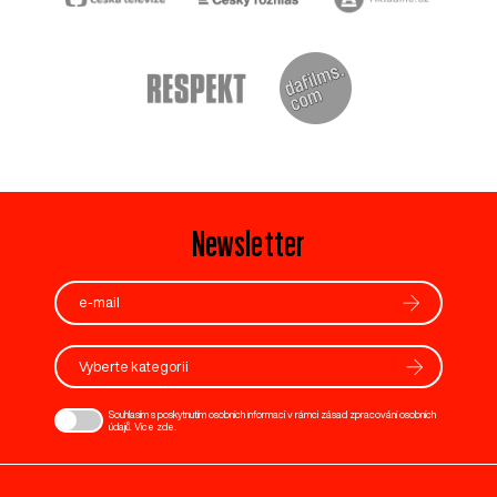
Newsletter
Vyberte kategorii
Souhlasím s poskytnutím osobních informací v rámci zásad zpracování osobních
údajů. Více
zde
.