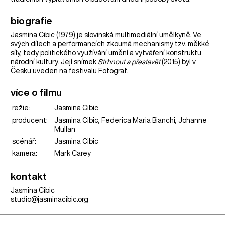
biografie
Jasmina Cibic (1979) je slovinská multimediální umělkyně. Ve
svých dílech a performancích zkoumá mechanismy tzv. měkké
síly, tedy politického využívání umění a vytváření konstruktu
národní kultury. Její snímek
Strhnout a přestavět
(2015) byl v
Česku uveden na festivalu Fotograf.
více o filmu
režie:
Jasmina Cibic
producent:
Jasmina Cibic, Federica Maria Bianchi, Johanne
Mullan
scénář:
Jasmina Cibic
kamera:
Mark Carey
kontakt
Jasmina Cibic
studio@jasminacibic.org