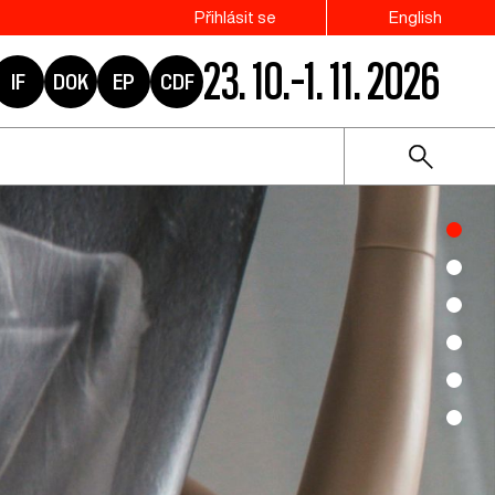
Přihlásit se
English
23. 10.–1. 11. 2026
IF
DOK
EP
CDF