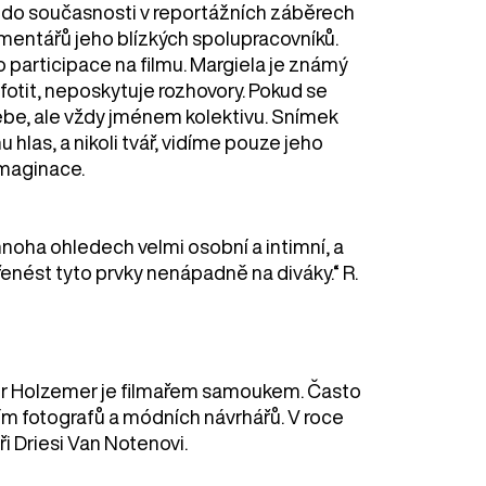
 do současnosti v reportážních záběrech
omentářů jeho blízkých spolupracovníků.
ho participace na filmu. Margiela je známý
fotit, neposkytuje rozhovory. Pokud se
ebe, ​​ale vždy jménem kolektivu. Snímek
 hlas, a nikoli tvář, vidíme pouze jeho
imaginace.
noha ohledech velmi osobní a intimní, a
enést tyto prvky nenápadně na diváky.“ R.
 Holzemer je filmařem samoukem. Často
ím fotografů a módních návrhářů. V roce
i Driesi Van Notenovi.