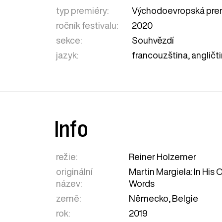
typ premiéry:
Východoevropská pre
ročník festivalu:
2020
sekce:
Souhvězdí
jazyk:
francouzština, angličt
Info
režie:
Reiner Holzemer
originální
Martin Margiela: In His
název:
Words
země:
Německo
,
Belgie
rok:
2019