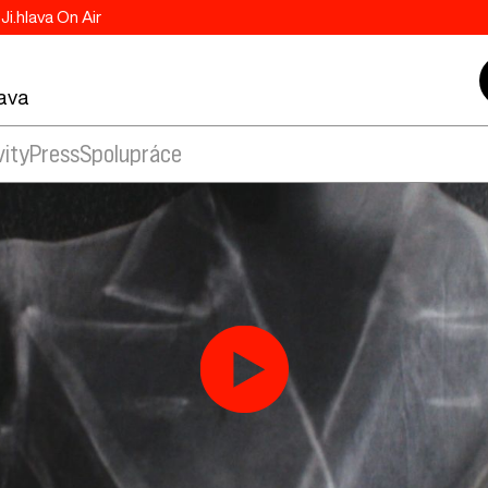
Ji.hlava On Air
lava
vity
Press
Spolupráce