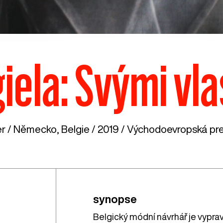
iela: Svými vla
r /
Německo
,
Belgie
/ 2019 / Východoevropská pre
synopse
Belgický módní návrhář je vypra