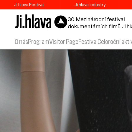
Ji.hlava Festival
Ji.hlava Industry
30. Mezinárodní festival
dokumentárních filmů Ji.h
O nás
Program
Visitor Page
Festival
Celoroční akti