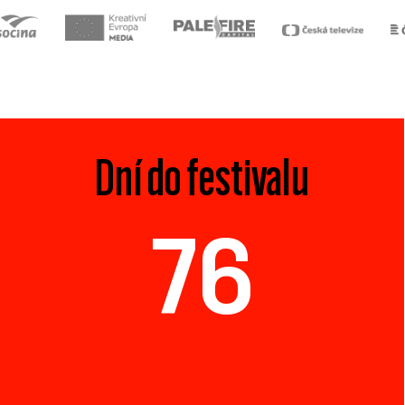
Dní do festivalu
76