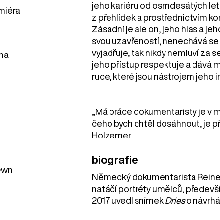
jeho kariéru od osmdesátých let
miéra
z přehlídek a prostřednictvím k
Zásadní je ale on, jeho hlas a je
svou uzavřeností, nenechává se 
vyjadřuje, tak nikdy nemluví za s
ina
jeho přístup respektuje a dává mu
ruce, které jsou nástrojem jeho 
„Má práce dokumentaristy je v m
čeho bych chtěl dosáhnout, je př
Holzemer
biografie
 Own
Německý dokumentarista Reiner
natáčí portréty umělců, předevš
2017 uvedl snímek
Dries
o návrhář