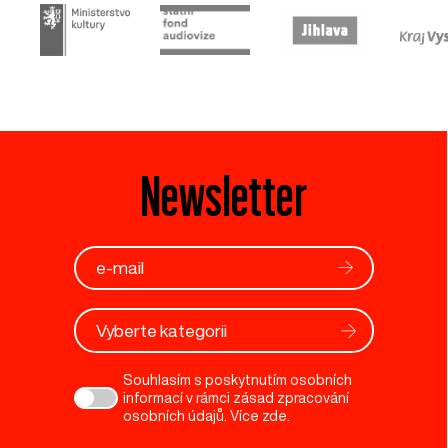
Newsletter
Vyberte kategorii
Souhlasím s poskytnutím osobních
informací v rámci zásad zpracování
osobních údajů. Více
zde
.