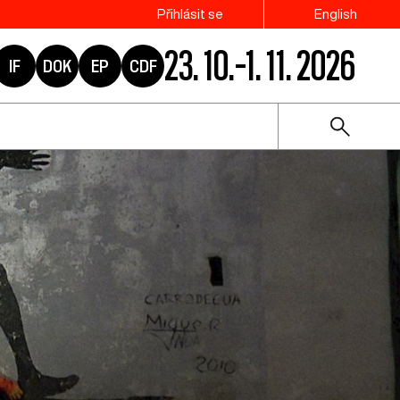
Přihlásit se
English
23. 10.–1. 11. 2026
IF
DOK
EP
CDF