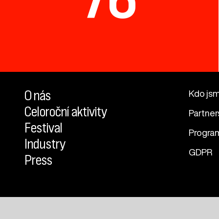
O nás
Kdo js
Celoroční aktivity
Partner
Festival
Progra
Industry
GDPR
Press