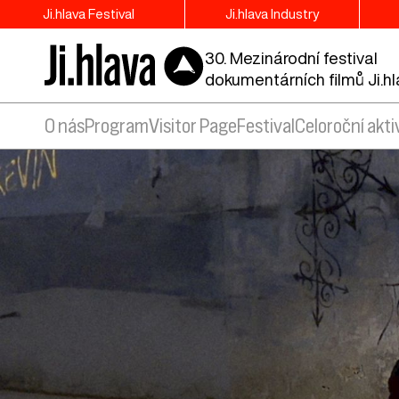
Ji.hlava Festival
Ji.hlava Industry
30. Mezinárodní festival
dokumentárních filmů Ji.h
O nás
Program
Visitor Page
Festival
Celoroční akti