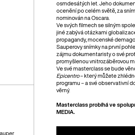
osmdesátých let. Jeho dokumentá
ocenění po celém světě, za sní
nominován na Oscara.
Ve svých filmech se silným spo
jiné zabývá otázkami globalizace
propagandy, mocenské demagogie
Sauperovy snímky na první pohl
zájmu dokumentaristy o své prot
promyšlenou vnitrozáběrovou m
Ve své masterclass se bude vě
Epicentro
– který můžete zhlédno
programu – a své observativní do
věrný.
Masterclass probíhá ve spolup
MEDIA.
Sauper