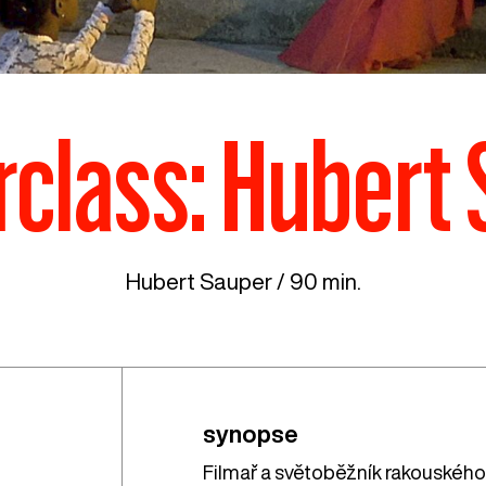
class: Hubert
Hubert Sauper / 90 min.
synopse
Filmař a světoběžník rakouského