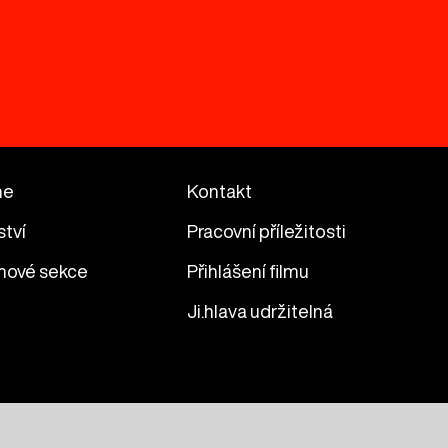
me
Kontakt
ství
Pracovní příležitosti
mové sekce
Přihlášení filmu
Ji.hlava udržitelná