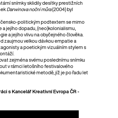
rní snímky sklidily desítky prestižních
mek
Darwinova noční můra
(2004) byl
lečensko-politickým podtextem se mimo
 a jejího dopadu, (neo)kolonialismu,
 a jejího vlivu na obyčejného člověka.
ed zaujmou velkou dávkou empatie a
agonisty a poetickým vizuálním stylem s
ontáží.
novat zejména svému poslednímu snímku
ut v rámci letošního festivalového
kumentaristické metodě, jíž je po řadu let
ráci s
Kancelář Kreativní Evropa ČR -