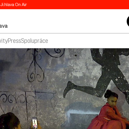
Ji.hlava On Air
lava
vity
Press
Spolupráce