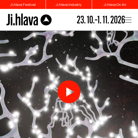
Ji.hlava Festival
Ji.hlava Industry
Ji.hlava On Air
23. 10.–1. 11. 2026