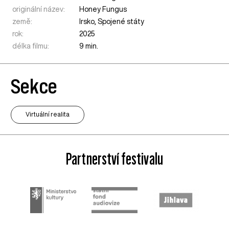
originální název:
Honey Fungus
země:
Irsko
,
Spojené státy
rok:
2025
délka filmu:
9 min.
Sekce
Virtuální realita
Partnerství festivalu