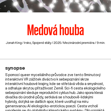
Medová houba
Jonah King /
Irsko
,
Spojené státy
/ 2025 / Mezinárodní premiéra / 9 min.
synopse
S pomocí queer myceliálního průvodce zve tento 9minutový
interaktivní VR zážitek diváctvo k sebepoznání skrze
interaktivní houbové krajiny, kde se střetává věda a smyslnost,
a odhaluje skrytou přitažlivost Země. Sci-fi cesta ekologického
sebepoznání sleduje reprodukční cyklus hub. Jako spora klesá
divačka do úrodné půdy, setkává se s houbově-lidskými
hybridy, dotýká se dalších spor, které uvolňují na míru
generovanou AI ekologicko-erotickou poezii. Cesta vrcholí
vynořením se do globálního klimatického systému. Dílo rozplétá