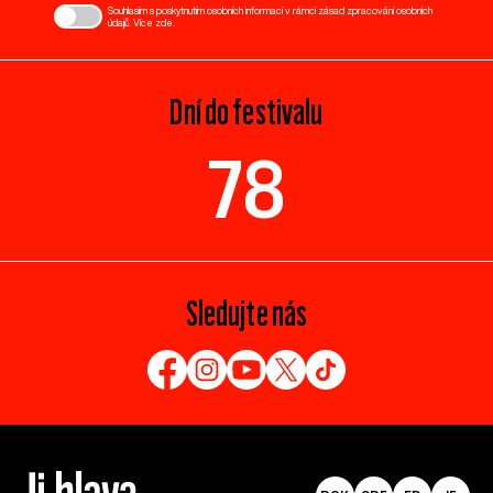
Souhlasím s poskytnutím osobních informací v rámci zásad zpracování osobních
údajů. Více
zde
.
Dní do festivalu
78
Sledujte nás