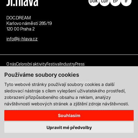
DOK
CDF
EP
IF
DOC.DREAM​
Karlovo náměstí 285/19
120 00 Praha 2
info@ji-hlava.cz
O nás
Celoroční aktivity
Festival
Industry
Press
Používáme soubory cookies
Kdo jsme
Kontakt
Tyto webové stránky používají soubory cookies a další
sledovací nástroje s cílem vylepšení uživatelského prostředí,
Partnerství
Pracovní příležitosti
zobrazení přizpůsobeného obsahu a reklam, analýzy
Programové sekce
Přihlášení filmu
návštěvnosti webových stránek a zjištění zdroje návštěvnosti.
GDPR
Ji.hlava udržitelná
Souhlasím
Všechna práva vyhrazena DOC.DREAM services s. r. o.
Upravit mé předvolby
Zásady zpracování osobních údajů pro MFDF Ji.hlava
zde