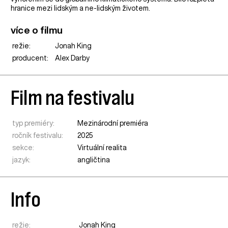
hranice mezi lidským a ne-lidským životem.
více o filmu
režie:
Jonah King
producent:
Alex Darby
Film na festivalu
typ premiéry:
Mezinárodní premiéra
ročník festivalu:
2025
sekce:
Virtuální realita
jazyk:
angličtina
Info
režie:
Jonah King