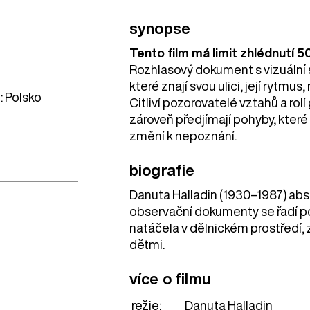
synopse
Tento film má limit zhlédnutí 5
Rozhlasový dokument s vizuální 
které znají svou ulici, její rytmus
 Polsko
Citliví pozorovatelé vztahů a rol
zároveň předjímají pohyby, kter
změní k nepoznání.
biografie
Danuta Halladin (1930–1987) absol
observační dokumenty se řadí po
natáčela v dělnickém prostředí,
dětmi.
více o filmu
režie:
Danuta Halladin