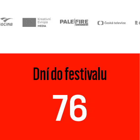
Dní do festivalu
76