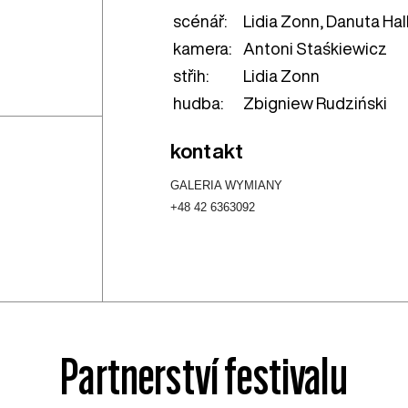
scénář:
Lidia Zonn, Danuta Hal
kamera:
Antoni Staśkiewicz
střih:
Lidia Zonn
hudba:
Zbigniew Rudziński
kontakt
GALERIA WYMIANY
+48 42 6363092
Partnerství festivalu