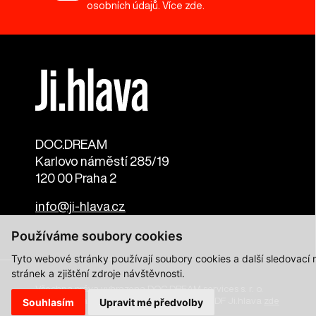
osobních údajů. Více
zde
.
DOC.DREAM​
Karlovo náměstí 285/19
120 00 Praha 2
info@ji-hlava.cz
Používáme soubory cookies
Tyto webové stránky používají soubory cookies a další sledovací
stránek a zjištění zdroje návštěvnosti.
Všechna práva vyhrazena DOC.DREAM services s. r. o.
Zásady zpracování osobních údajů pro MFDF Ji.hlava
zde
Souhlasím
Upravit mé předvolby