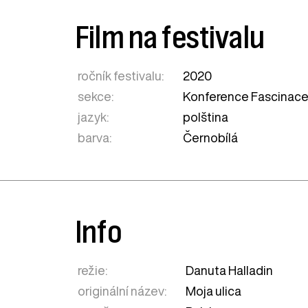
Film na festivalu
ročník festivalu:
2020
sekce:
Konference Fascinace:
jazyk:
polština
barva:
Černobílá
Info
režie:
Danuta Halladin
originální název:
Moja ulica