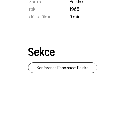
země:
Polsko
rok:
1965
délka filmu:
9 min.
Sekce
Konference Fascinace: Polsko