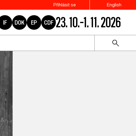
Přihlásit se
English
23. 10.–1. 11. 2026
IF
DOK
EP
CDF