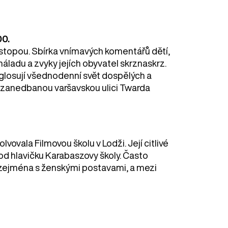
00.
stopou. Sbírka vnímavých komentářů dětí,
, náladu a zvyky jejích obyvatel skrznaskrz.
í glosují všednodenní svět dospělých a
é zanedbanou varšavskou ulici Twarda
vovala Filmovou školu v Lodži. Její citlivé
d hlavičku Karabaszovy školy. Často
 zejména s ženskými postavami, a mezi