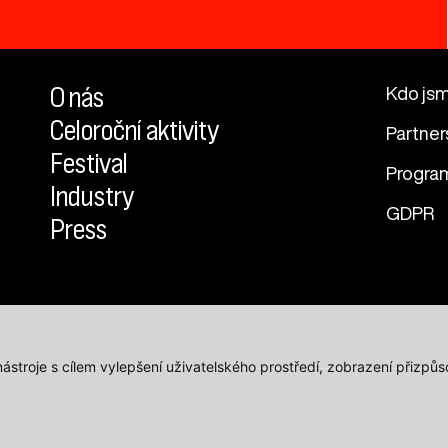
O nás
Kdo js
Celoroční aktivity
Partner
Festival
Progra
Industry
GDPR
Press
 nástroje s cílem vylepšení uživatelského prostředí, zobrazení přiz