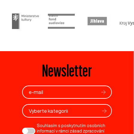
Newsletter
Vyberte kategorii
Souhlasím s poskytnutím osobních
informací v rámci zásad zpracování