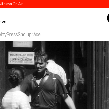
Ji.hlava On Air
lava
vity
Press
Spolupráce