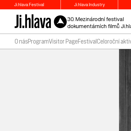
Ji.hlava Festival
Ji.hlava Industry
30. Mezinárodní festival
dokumentárních filmů Ji.h
O nás
Program
Visitor Page
Festival
Celoroční akti