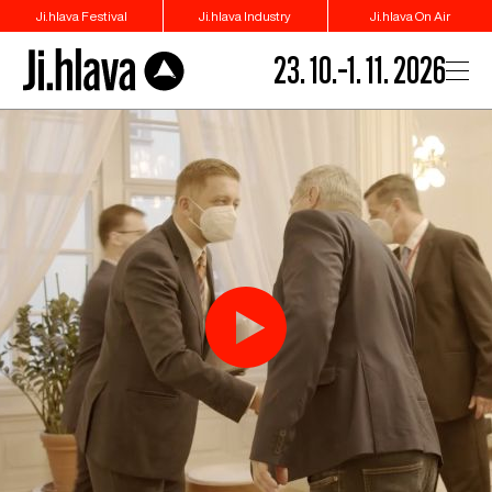
Ji.hlava Festival
Ji.hlava Industry
Ji.hlava On Air
23. 10.–1. 11. 2026