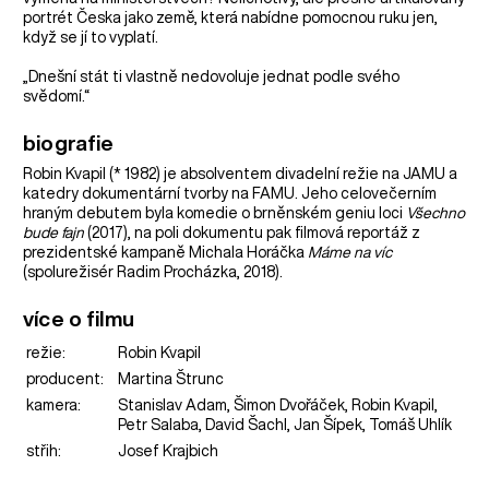
portrét Česka jako země, která nabídne pomocnou ruku jen,
když se jí to vyplatí.
„Dnešní stát ti vlastně nedovoluje jednat podle svého
svědomí.“
biografie
Robin Kvapil (* 1982) je absolventem divadelní režie na JAMU a
katedry dokumentární tvorby na FAMU. Jeho celovečerním
hraným debutem byla komedie o brněnském geniu loci
Všechno
bude fajn
(2017), na poli dokumentu pak filmová reportáž z
prezidentské kampaně Michala Horáčka
Máme na víc
(spolurežisér Radim Procházka, 2018).
více o filmu
režie:
Robin Kvapil
producent:
Martina Štrunc
kamera:
Stanislav Adam, Šimon Dvořáček, Robin Kvapil,
Petr Salaba, David Šachl, Jan Šípek, Tomáš Uhlík
střih:
Josef Krajbich