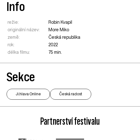
Info
režie:
Robin Kvapil
originální název:
More Miko
země:
Česká republika
rok:
2022
délka filmu:
75 min.
Sekce
Ji.hlava Online
Česká radost
Partnerství festivalu