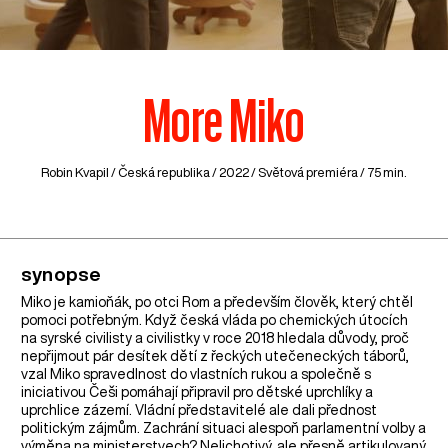
More Miko
Robin Kvapil /
Česká republika
/ 2022 / Světová premiéra / 75 min.
synopse
Miko je kamioňák, po otci Rom a především člověk, který chtěl
pomoci potřebným. Když česká vláda po chemických útocích
na syrské civilisty a civilistky v roce 2018 hledala důvody, proč
nepřijmout pár desítek dětí z řeckých utečeneckých táborů,
vzal Miko spravedlnost do vlastních rukou a společně s
iniciativou Češi pomáhají připravil pro dětské uprchlíky a
uprchlice zázemí. Vládní představitelé ale dali přednost
politickým zájmům. Zachrání situaci alespoň parlamentní volby a
výměna na ministerstvech? Nelichotivý, ale přesně artikulovaný