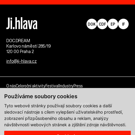
DOK
CDF
EP
IF
DOC.DREAM​
Karlovo náměstí 285/19
120 00 Praha 2
info@ji-hlava.cz
O nás
Celoroční aktivity
Festival
Industry
Press
Používáme soubory cookies
Kdo jsme
Kontakt
Tyto webové stránky používají soubory cookies a další
sledovací nástroje s cílem vylepšení uživatelského prostředí,
Partnerství
Pracovní příležitosti
zobrazení přizpůsobeného obsahu a reklam, analýzy
Programové sekce
Přihlášení filmu
návštěvnosti webových stránek a zjištění zdroje návštěvnosti.
GDPR
Ji.hlava udržitelná