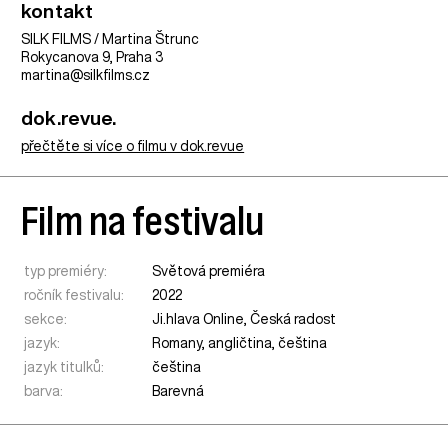
kontakt
SILK FILMS / Martina Štrunc
Rokycanova 9, Praha 3
martina@silkfilms.cz
dok.revue.
přečtěte si více o filmu v dok.revue
Film na festivalu
typ premiéry:
Světová premiéra
ročník festivalu:
2022
sekce:
Ji.hlava Online
,
Česká radost
jazyk:
Romany, angličtina, čeština
jazyk titulků:
čeština
barva:
Barevná