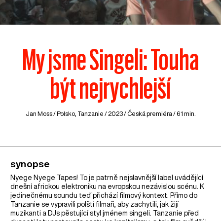
My jsme Singeli: Touha
být nejrychlejší
Jan Moss /
Polsko
,
Tanzanie
/ 2023 / Česká premiéra / 61 min.
synopse
Nyege Nyege Tapes! To je patrně nejslavnější label uvádějící
dnešní africkou elektroniku na evropskou nezávislou scénu. K
jedinečnému soundu teď přichází filmový kontext. Přímo do
Tanzanie se vypravili polští filmaři, aby zachytili, jak žijí
muzikanti a DJs pěstující styl jménem singeli. Tanzanie před