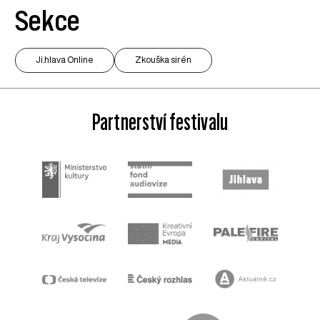
Sekce
Ji.hlava Online
Zkouška sirén
Partnerství festivalu