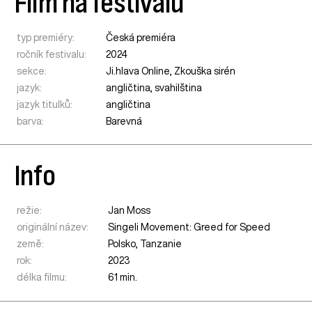
Film na festivalu
typ premiéry:
Česká premiéra
ročník festivalu:
2024
sekce:
Ji.hlava Online
,
Zkouška sirén
jazyk:
angličtina, svahilština
jazyk titulků:
angličtina
barva:
Barevná
Info
režie:
Jan Moss
originální název:
Singeli Movement: Greed for Speed
země:
Polsko
,
Tanzanie
rok:
2023
délka filmu:
61 min.