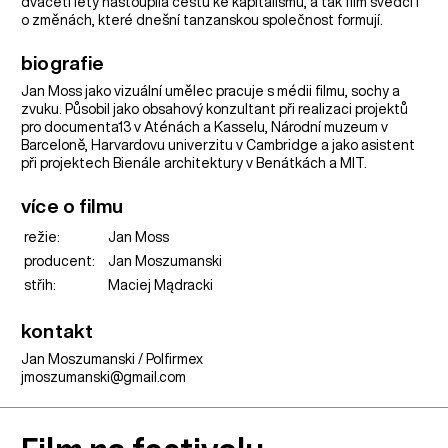
dvaceti lety nastoupila cestu ke kapitalismu, a tak film svědčí i
o změnách, které dnešní tanzanskou společnost formují.
biografie
Jan Moss jako vizuální umělec pracuje s médii filmu, sochy a
zvuku. Působil jako obsahový konzultant při realizaci projektů
pro documenta13 v Aténách a Kasselu, Národní muzeum v
Barceloně, Harvardovu univerzitu v Cambridge a jako asistent
při projektech Bienále architektury v Benátkách a MIT.
více o filmu
režie:
Jan Moss
producent:
Jan Moszumanski
střih:
Maciej Mądracki
kontakt
Jan Moszumanski / Polfirmex
jmoszumanski@gmail.com