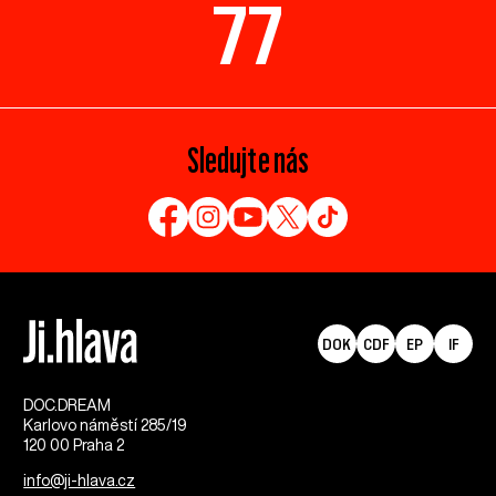
77
Sledujte nás
DOK
CDF
EP
IF
DOC.DREAM​
Karlovo náměstí 285/19
120 00 Praha 2
info@ji-hlava.cz