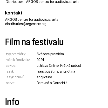
Distributor:
ARGOS centre for audiovisual arts
kontakt
ARGOS centre for audiovisual arts
distribution@argosarts.org
Film na festivalu
typ premiéry:
Světová premiéra
ročník festivalu:
2024
sekce:
Ji.hlava Online
,
Krátká radost
jazyk:
francouzština, angličtina
jazyk titulků:
angličtina
barva:
Barevná a Černobílá
Info