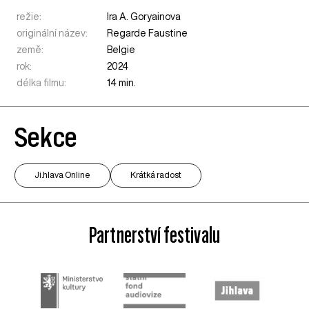
režie:
Ira A. Goryainova
originální název:
Regarde Faustine
země:
Belgie
rok:
2024
délka filmu:
14 min.
Sekce
Ji.hlava Online
Krátká radost
Partnerství festivalu