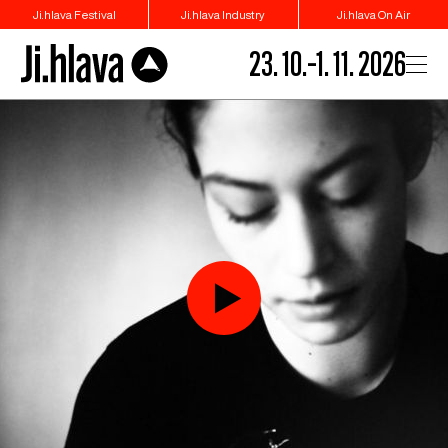
Ji.hlava Festival
Ji.hlava Industry
Ji.hlava On Air
23. 10.–1. 11. 2026