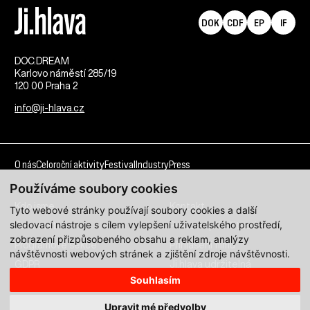
DOK
CDF
EP
IF
DOC.DREAM​
Karlovo náměstí 285/19
120 00 Praha 2
info@ji-hlava.cz
O nás
Celoroční aktivity
Festival
Industry
Press
Používáme soubory cookies
Kdo jsme
Kontakt
Tyto webové stránky používají soubory cookies a další
sledovací nástroje s cílem vylepšení uživatelského prostředí,
Partnerství
Pracovní příležitosti
zobrazení přizpůsobeného obsahu a reklam, analýzy
Programové sekce
Přihlášení filmu
návštěvnosti webových stránek a zjištění zdroje návštěvnosti.
GDPR
Ji.hlava udržitelná
Souhlasím
Všechna práva vyhrazena DOC.DREAM services s. r. o.
Upravit mé předvolby