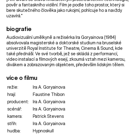
pověr a fantaskního vidění. Film je podle toho prostor, který si
bere skutečného člověka jako rukojmí, pohlcuje ho a navždy
uzavírá.“
biografie
Audiovizuální umělkyně a režisérka Ira Goryainova (1984)
absolvovala magisterské a doktorské studium na bruselské
univerzitě Royal Institute for Theatre, Cinema & Sound, kde
také přednáší. Ve své tvorbě, jež se skládá z performancí,
video instalací a filmových esejí, zkoumá vztah mezi kamerou,
divákem a zobrazovaným objektem, především lidským tělem.
více o filmu
režie:
Ira A. Goryainova
hrají:
Faustine Thibon
producent:
Ira A. Goryainova
scénář:
Ira A. Goryainova
kamera:
Patrick Stevens
střih:
Ira A. Goryainova
hudba:
Hypnoskull