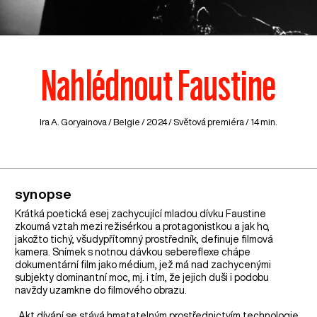
Nahlédnout Faustine
Ira A. Goryainova /
Belgie
/ 2024 / Světová premiéra / 14 min.
synopse
Krátká poetická esej zachycující mladou dívku Faustine
zkoumá vztah mezi režisérkou a protagonistkou a jak ho,
jakožto tichý, všudypřítomný prostředník, definuje filmová
kamera. Snímek s notnou dávkou sebereflexe chápe
dokumentární film jako médium, jež má nad zachycenými
subjekty dominantní moc, mj. i tím, že jejich duši i podobu
navždy uzamkne do filmového obrazu.
„Akt dívání se stává hmatatelným prostřednictvím technologie,