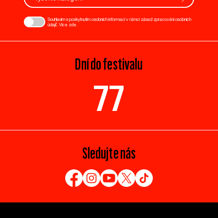
Souhlasím s poskytnutím osobních informací v rámci zásad zpracování osobních
údajů. Více
zde
.
Dní do festivalu
77
Sledujte nás