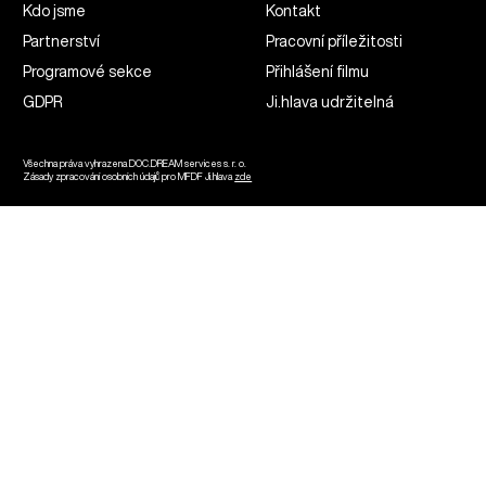
Kdo jsme
Kontakt
Partnerství
Pracovní příležitosti
Programové sekce
Přihlášení filmu
GDPR
Ji.hlava udržitelná
Všechna práva vyhrazena DOC.DREAM services s. r. o.
Zásady zpracování osobních údajů pro MFDF Ji.hlava
zde