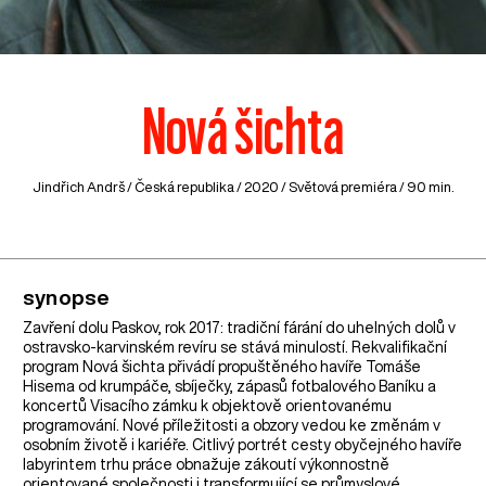
Nová šichta
Jindřich Andrš /
Česká republika
/ 2020 / Světová premiéra / 90 min.
synopse
Zavření dolu Paskov, rok 2017: tradiční fárání do uhelných dolů v
ostravsko-karvinském revíru se stává minulostí. Rekvalifikační
program Nová šichta přivádí propuštěného havíře Tomáše
Hisema od krumpáče, sbíječky, zápasů fotbalového Baníku a
koncertů Visacího zámku k objektově orientovanému
programování. Nové příležitosti a obzory vedou ke změnám v
osobním životě i kariéře. Citlivý portrét cesty obyčejného havíře
labyrintem trhu práce obnažuje zákoutí výkonnostně
orientované společnosti i transformující se průmyslové