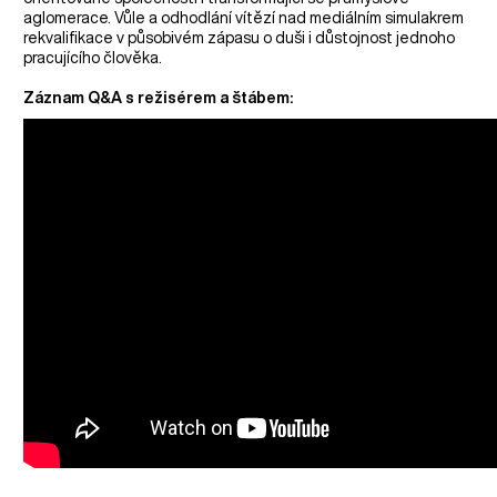
aglomerace. Vůle a odhodlání vítězí nad mediálním simulakrem
rekvalifikace v působivém zápasu o duši i důstojnost jednoho
pracujícího člověka.
Záznam Q&A s režisérem a štábem: