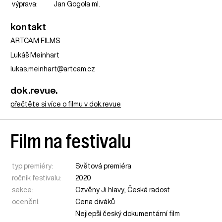
výprava:
Jan Gogola ml.
kontakt
ARTCAM FILMS
Lukáš Meinhart
lukas.meinhart@artcam.cz
dok.revue.
přečtěte si více o filmu v dok.revue
Film na festivalu
typ premiéry:
Světová premiéra
ročník festivalu:
2020
sekce:
Ozvěny Ji.hlavy
,
Česká radost
ocenění:
Cena diváků
Nejlepší český dokumentární film