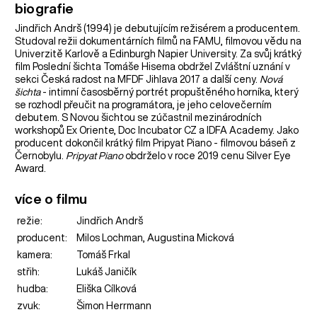
biografie
Jindřich Andrš (1994) je debutujícím režisérem a producentem.
Studoval režii dokumentárních filmů na FAMU, filmovou vědu na
Univerzitě Karlově a Edinburgh Napier University. Za svůj krátký
film Poslední šichta Tomáše Hisema obdržel Zvláštní uznání v
sekci Česká radost na MFDF Jihlava 2017 a další ceny.
Nová
šichta
- intimní časosběrný portrét propuštěného horníka, který
se rozhodl přeučit na programátora, je jeho celovečerním
debutem. S Novou šichtou se zúčastnil mezinárodních
workshopů Ex Oriente, Doc Incubator CZ a IDFA Academy. Jako
producent dokončil krátký film Pripyat Piano - filmovou báseň z
Černobylu.
Pripyat Piano
obdrželo v roce 2019 cenu Silver Eye
Award.
více o filmu
režie:
Jindřich Andrš
producent:
Milos Lochman, Augustina Micková
kamera:
Tomáš Frkal
střih:
Lukáš Janičík
hudba:
Eliška Cílková
zvuk:
Šimon Herrmann