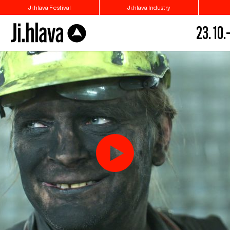
Ji.hlava Festival
Ji.hlava Industry
23. 10.–