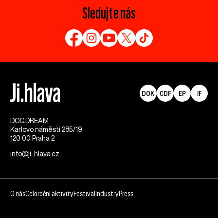
Sledujte nás
DOK
CDF
EP
IF
DOC.DREAM​
Karlovo náměstí 285/19
120 00 Praha 2
info@ji-hlava.cz
O nás
Celoroční aktivity
Festival
Industry
Press