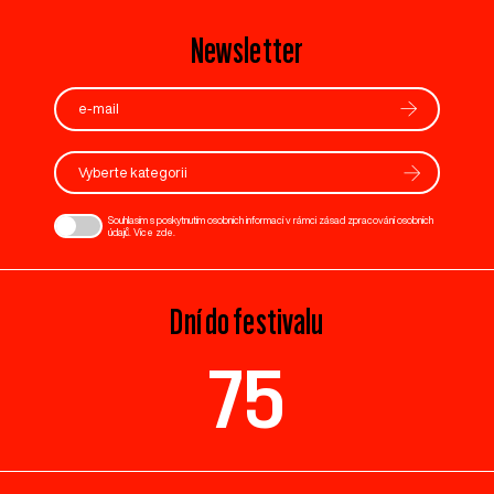
Newsletter
Vyberte kategorii
Souhlasím s poskytnutím osobních informací v rámci zásad zpracování osobních
údajů. Více
zde
.
Dní do festivalu
75