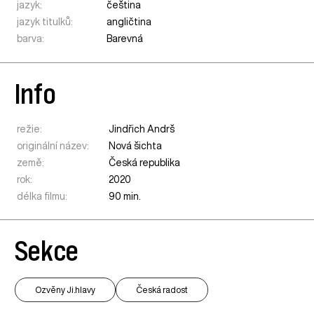
jazyk:
čeština
jazyk titulků:
angličtina
barva:
Barevná
Info
režie:
Jindřich Andrš
originální název:
Nová šichta
země:
Česká republika
rok:
2020
délka filmu:
90 min.
Sekce
Ozvěny Ji.hlavy
Česká radost