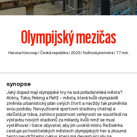
Olympijský mezičas
Haruna Honcoop /
Česká republika
/ 2023 / Světová premiéra / 77 min.
synopse
Jaký dopad mají olympijské hry na svá pořadatelská města?
Atény, Tokio, Peking a Paříž – města, která kvůli olympiádě
změnila urbanistický plán celých čtvrtí a navždy tak proměnila
svou podobu. Nevyužívané sportovní stadiony chátrají a
obrůstá je tráva, zatímco pozornost veřejnosti se soustředí na
výstavbu nových stadionů za miliardy, kvůli nimž se musí
vystěhovat i tisíce obyvatel, aby jim uvolnili místo. Režisérka
cestuje po hostitelských městech olympijských her a zkoumá
tento neudržitelný cyklus, který má devastující vliv na