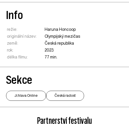
Info
režie:
Haruna Honcoop
originální název:
Olympijský mezičas
země:
Česká republika
rok:
2023
délka filmu:
77 min.
Sekce
Ji.hlava Online
Česká radost
Partnerství festivalu