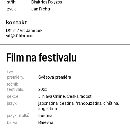
střih:
Dimitrios Polyzos
zvuk:
Jan Richtr
kontakt
D1film / Vít Janeček
vit@d1film.com
Film na festivalu
typ
premiéry:
Světová premiéra
ročník
festivalu:
2023
sekce:
Ji.hlava Online
,
Česká radost
jazyk:
japonština, čeština, francouzština, čínština,
angličtina
jazyk titulků:
čeština
barva:
Barevná