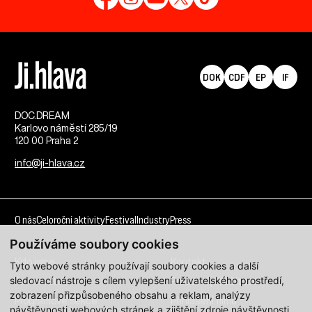
DOK
CDF
EP
IF
DOC.DREAM​
Karlovo náměstí 285/19
120 00 Praha 2
info@ji-hlava.cz
O nás
Celoroční aktivity
Festival
Industry
Press
Používáme soubory cookies
Kdo jsme
Kontakt
Tyto webové stránky používají soubory cookies a další
sledovací nástroje s cílem vylepšení uživatelského prostředí,
Partnerství
Pracovní příležitosti
zobrazení přizpůsobeného obsahu a reklam, analýzy
Programové sekce
Přihlášení filmu
návštěvnosti webových stránek a zjištění zdroje návštěvnosti.