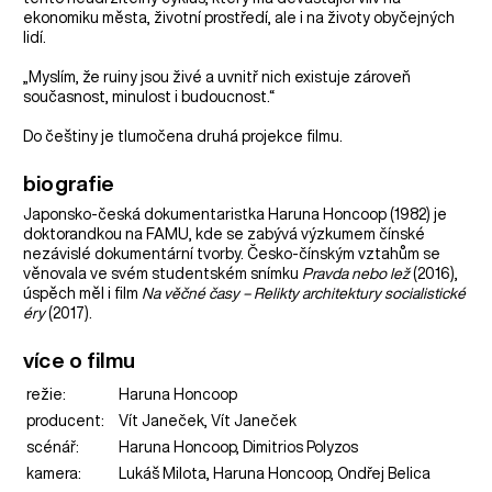
ekonomiku města, životní prostředí, ale i na životy obyčejných
lidí.
„Myslím, že ruiny jsou živé a uvnitř nich existuje zároveň
současnost, minulost i budoucnost.“
Do češtiny je tlumočena druhá projekce filmu.
biografie
Japonsko-česká dokumentaristka Haruna Honcoop (1982) je
doktorandkou na FAMU, kde se zabývá výzkumem čínské
nezávislé dokumentární tvorby. Česko-čínským vztahům se
věnovala ve svém studentském snímku
Pravda nebo lež
(2016),
úspěch měl i film
Na věčné časy – Relikty architektury socialistické
éry
(2017).
více o filmu
režie:
Haruna Honcoop
producent:
Vít Janeček, Vít Janeček
scénář:
Haruna Honcoop, Dimitrios Polyzos
kamera:
Lukáš Milota, Haruna Honcoop, Ondřej Belica