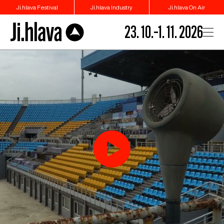
Ji.hlava Festival
Ji.hlava Industry
Ji.hlava On Air
23. 10.–1. 11. 2026