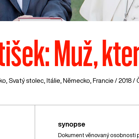
išek: Muž, kter
ko
,
Svatý stolec
,
Itálie
,
Německo
,
Francie
/ 2018 / 
synopse
Dokument věnovaný osobnosti pa