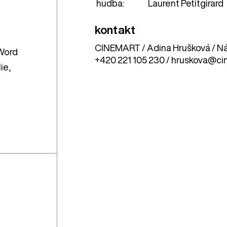
hudba:
Laurent Petitgirard
kontakt
CINEMART / Adina Hrušková / Nár
 Word
+420 221 105 230 / hruskova@ci
lie
,