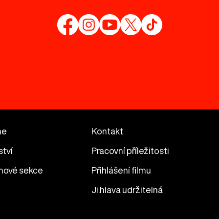
me
Kontakt
ství
Pracovní příležitosti
mové sekce
Přihlášení filmu
Ji.hlava udržitelná