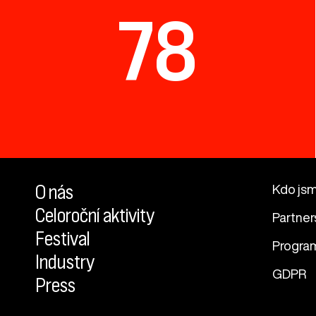
78
O nás
Kdo js
Celoroční aktivity
Partner
Festival
Progra
Industry
GDPR
Press