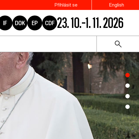
Přihlásit se
English
23. 10.–1. 11. 2026
IF
DOK
EP
CDF