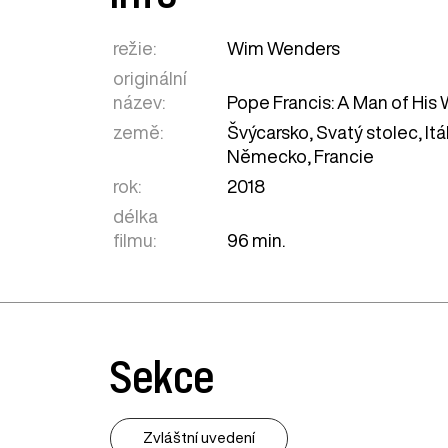
režie:
Wim Wenders
originální
název:
Pope Francis: A Man of His
země:
Švýcarsko
,
Svatý stolec
,
Itá
Německo
,
Francie
rok:
2018
délka
filmu:
96 min.
Sekce
Zvláštní uvedení