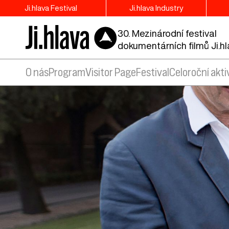
Ji.hlava Festival
Ji.hlava Industry
30. Mezinárodní festival
dokumentárních filmů Ji.h
O nás
Program
Visitor Page
Festival
Celoroční akti