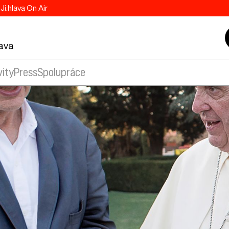
Ji.hlava On Air
lava
vity
Press
Spolupráce