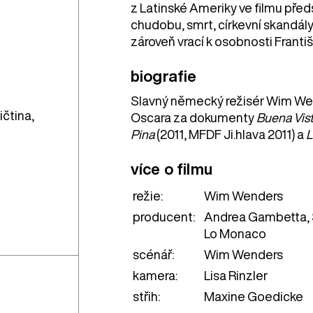
z Latinské Ameriky ve filmu pře
chudobu, smrt, církevní skandál
zároveň vrací k osobnosti Františ
biografie
Slavný německý režisér Wim Wend
ičtina,
Oscara za dokumenty
Buena Vist
Pina
(2011, MFDF Ji.hlava 2011) a
L
více o filmu
režie:
Wim Wenders
producent:
Andrea Gambetta, 
Lo Monaco
scénář:
Wim Wenders
kamera:
Lisa Rinzler
střih:
Maxine Goedicke