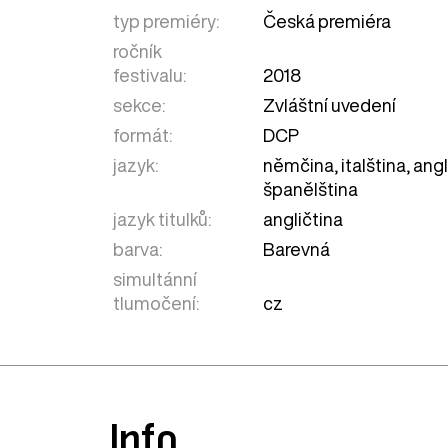
typ premiéry:
Česká premiéra
ročník
festivalu:
2018
sekce:
Zvláštní uvedení
formát:
DCP
jazyk:
němčina, italština, angl
španělština
jazyk titulků:
angličtina
barva:
Barevná
simultánní
tlumočení:
cz
Info