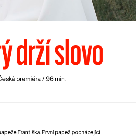
ý drží slovo
Česká premiéra / 96 min.
peže Františka. První papež pocházející