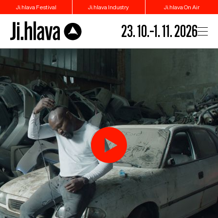
Ji.hlava Festival
Ji.hlava Industry
Ji.hlava On Air
23. 10.–1. 11. 2026