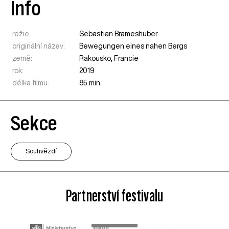
Info
režie:
Sebastian Brameshuber
originální název:
Bewegungen eines nahen Bergs
země:
Rakousko
,
Francie
rok:
2019
délka filmu:
85 min.
Sekce
Souhvězdí
Partnerství festivalu