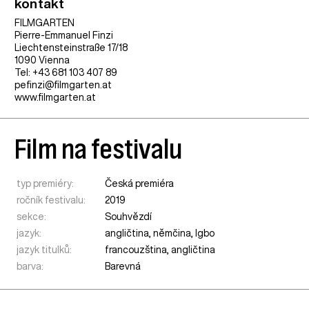
kontakt
FILMGARTEN
Pierre-Emmanuel Finzi
Liechtensteinstraße 17/18
1090 Vienna
Tel: +43 681 103 407 89
pefinzi@filmgarten.at
www.filmgarten.at
Film na festivalu
typ premiéry:
Česká premiéra
ročník festivalu:
2019
sekce:
Souhvězdí
jazyk:
angličtina, němčina, Igbo
jazyk titulků:
francouzština, angličtina
barva:
Barevná