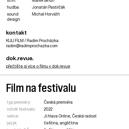
střih:
Marek Bihuň
hudba:
Jonatán Pastirčák
sound
Michal Horváth
design:
kontakt
KULI FILM / Radim Procházka
radim@radimprochazka.com
dok.revue.
přečtěte si více o filmu v dok.revue
Film na festivalu
typ premiéry:
Česká premiéra
ročník festivalu:
2022
sekce:
Ji.hlava Online
,
Česká radost
jazyk:
čeština, angličtina