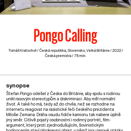
Pongo Calling
Tomáš Kratochvíl /
Česká republika
,
Slovensko
,
Velká Británie
/ 2022 /
Česká premiéra / 78 min.
synopse
Štefan Pongo odešel z Česka do Británie, aby spolu s rodinou
unikl rasovým stereotypům a diskriminaci. Aby měl normální
život. A také ho má, tedy až do chvíle, než se rozhodne na
internetu reagovat na rasistické řeči českého prezidenta
Miloše Zemana. Dráha osudu řidiče kamionu tak nabere úplně
jiný směr. Citlivě pojatý osobnostní i rodinný portrét, film-
argument, který proti zjednodušujícím, šovinistickým
hodnocením staví plnokrevný obraz, v němž jsou rasové otázky