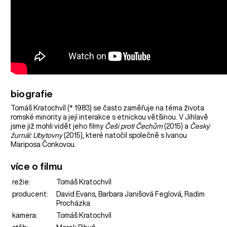
biografie
Tomáš Kratochvíl (* 1983) se často zaměřuje na téma života
romské minority a její interakce s etnickou většinou. V Jihlavě
jsme již mohli vidět jeho filmy
Češi proti Čechům
(2015) a
Český
žurnál: Ubytovny
(2015), které natočil společně s Ivanou
Mariposa Čonkovou.
více o filmu
režie:
Tomáš Kratochvíl
producent:
David Evans, Barbara Janišová Feglová, Radim
Procházka
kamera:
Tomáš Kratochvíl