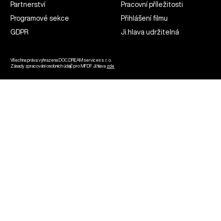
Partnerství
Pracovní příležitosti
Programové sekce
Přihlášení filmu
GDPR
Ji.hlava udržitelná
Všechna práva vyhrazena DOC.DREAM services s. r. o.
Zásady zpracování osobních údajů pro MFDF Ji.hlava
zde