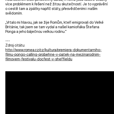
více problémem k řešení než žitou skutečností. Je to vyprávění
o cestě tam a zpátky napříč státy, přesvědčeními i naším
svědomím.
„Vrtalo mi hlavou, jak se žije Romům, kteří emigrovali do Velké
Británie, tak jsem se tam vydal a našel kamioňáka Štefana
Ponga a jeho báječnou velkou rodinu.“
---
Zdroj citátu:
http://www.romea.cz/cz/kultura/premiera-dokumentarniho-
filmu-pongo-calling-probehne-v-patek-na-mezinarodnim-
filmovem-festivalu-docfest-v-sheffieldu