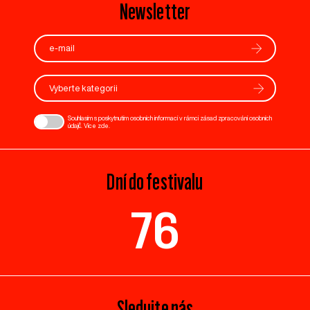
Newsletter
Vyberte kategorii
Souhlasím s poskytnutím osobních informací v rámci zásad zpracování osobních
údajů. Více
zde
.
Dní do festivalu
76
Sledujte nás