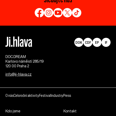
DOK
CDF
EP
IF
DOC.DREAM​
Karlovo náměstí 285/19
120 00 Praha 2
info@ji-hlava.cz
O nás
Celoroční aktivity
Festival
Industry
Press
Kdo jsme
Kontakt