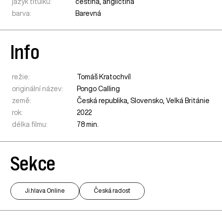
jazyk titulků:
čeština, angličtina
barva:
Barevná
Info
režie:
Tomáš Kratochvíl
originální název:
Pongo Calling
země:
Česká republika
,
Slovensko
,
Velká Británie
rok:
2022
délka filmu:
78 min.
Sekce
Ji.hlava Online
Česká radost