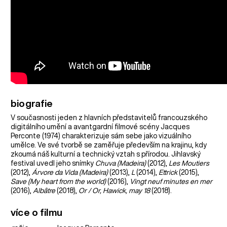
biografie
V současnosti jeden z hlavních představitelů francouzského
digitálního umění a avantgardní filmové scény Jacques
Perconte (1974) charakterizuje sám sebe jako vizuálního
umělce. Ve své tvorbě se zaměřuje především na krajinu, kdy
zkoumá náš kulturní a technický vztah s přírodou. Jihlavský
festival uvedl jeho snímky
Chuva (Madeira)
(2012),
Les Moutiers
(2012),
Árvore da Vida (Madeira)
(2013),
L
(2014),
Ettrick
(2015),
Save (My heart from the world)
(2016),
Vingt neuf minutes en mer
(2016),
Albâtre
(2018),
Or / Or, Hawick, may 18
(2018).
více o filmu