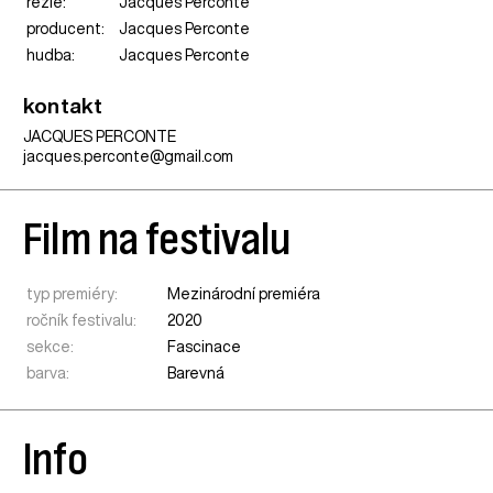
režie:
Jacques Perconte
producent:
Jacques Perconte
hudba:
Jacques Perconte
kontakt
JACQUES PERCONTE
jacques.perconte@gmail.com
Film na festivalu
typ premiéry:
Mezinárodní premiéra
ročník festivalu:
2020
sekce:
Fascinace
barva:
Barevná
Info