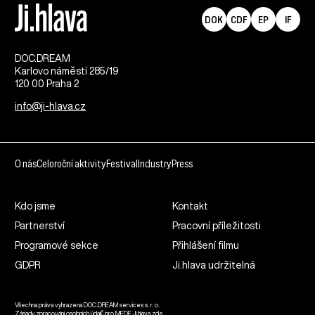
DOK
CDF
EP
IF
DOC.DREAM​
Karlovo náměstí 285/19
120 00 Praha 2
info@ji-hlava.cz
O nás
Celoroční aktivity
Festival
Industry
Press
Kdo jsme
Kontakt
Partnerství
Pracovní příležitosti
Programové sekce
Přihlášení filmu
GDPR
Ji.hlava udržitelná
Všechna práva vyhrazena DOC.DREAM services s. r. o.
Zásady zpracování osobních údajů pro MFDF Ji.hlava
zde