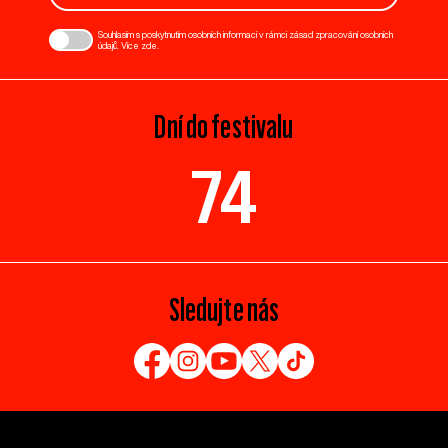
Souhlasím s poskytnutím osobních informací v rámci zásad zpracování osobních
údajů. Více
zde
.
Dní do festivalu
74
Sledujte nás