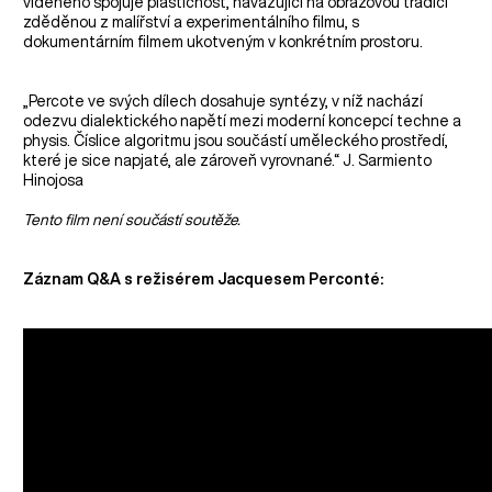
viděného spojuje plastičnost, navazující na obrazovou tradici
zděděnou z malířství a experimentálního filmu, s
dokumentárním filmem ukotveným v konkrétním prostoru.
„Percote ve svých dílech dosahuje syntézy, v níž nachází
odezvu dialektického napětí mezi moderní koncepcí techne a
physis. Číslice algoritmu jsou součástí uměleckého prostředí,
které je sice napjaté, ale zároveň vyrovnané.“ J. Sarmiento
Hinojosa
Tento film není součástí soutěže.
Záznam Q&A s režisérem Jacquesem Perconté: