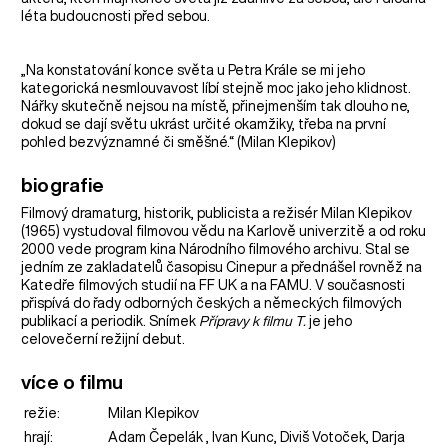
léta budoucnosti před sebou.
„Na konstatování konce světa u Petra Krále se mi jeho
kategorická nesmlouvavost líbí stejně moc jako jeho klidnost.
Nářky skutečně nejsou na místě, přinejmenším tak dlouho ne,
dokud se dají světu ukrást určité okamžiky, třeba na první
pohled bezvýznamné či směšné.“ (Milan Klepikov)
biografie
Filmový dramaturg, historik, publicista a režisér Milan Klepikov
(1965) vystudoval filmovou vědu na Karlově univerzitě a od roku
2000 vede program kina Národního filmového archivu. Stal se
jedním ze zakladatelů časopisu Cinepur a přednášel rovněž na
Katedře filmových studií na FF UK a na FAMU. V současnosti
přispívá do řady odborných českých a německých filmových
publikací a periodik. Snímek
Přípravy k filmu T.
je jeho
celovečerní režijní debut.
více o filmu
režie:
Milan Klepikov
hrají:
Adam Čepelák , Ivan Kunc, Diviš Votoček, Darja