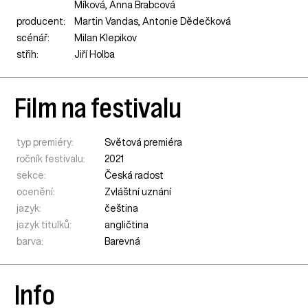
Míková, Anna Brabcová
producent:
Martin Vandas, Antonie Dědečková
scénář:
Milan Klepikov
střih:
Jiří Holba
Film na festivalu
typ premiéry:
Světová premiéra
ročník festivalu:
2021
sekce:
Česká radost
ocenění:
Zvláštní uznání
jazyk:
čeština
jazyk titulků:
angličtina
barva:
Barevná
Info