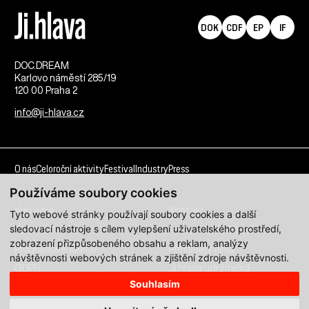
DOK
CDF
EP
IF
DOC.DREAM​
Karlovo náměstí 285/19
120 00 Praha 2
info@ji-hlava.cz
O nás
Celoroční aktivity
Festival
Industry
Press
Používáme soubory cookies
Kdo jsme
Kontakt
Tyto webové stránky používají soubory cookies a další
sledovací nástroje s cílem vylepšení uživatelského prostředí,
Partnerství
Pracovní příležitosti
zobrazení přizpůsobeného obsahu a reklam, analýzy
Programové sekce
Přihlášení filmu
návštěvnosti webových stránek a zjištění zdroje návštěvnosti.
GDPR
Ji.hlava udržitelná
Souhlasím
Všechna práva vyhrazena DOC.DREAM services s. r. o.