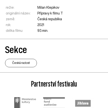
režie:
Milan Klepikov
originální název:
Přípravy k filmu T
země:
Česká republika
rok:
2021
délka filmu:
93 min.
Sekce
Česká radost
Partnerství festivalu