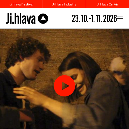
Ji.hlava Festival
Ji.hlava Industry
Ji.hlava On Air
23. 10.–1. 11. 2026