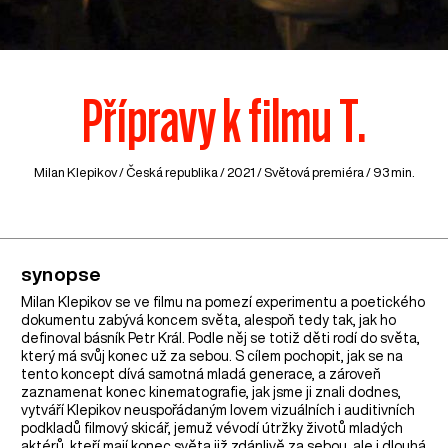
Přípravy k filmu T.
Milan Klepikov /
Česká republika
/ 2021 / Světová premiéra / 93 min.
synopse
Milan Klepikov se ve filmu na pomezí experimentu a poetického
dokumentu zabývá koncem světa, alespoň tedy tak, jak ho
definoval básník Petr Král. Podle něj se totiž děti rodí do světa,
který má svůj konec už za sebou. S cílem pochopit, jak se na
tento koncept dívá samotná mladá generace, a zároveň
zaznamenat konec kinematografie, jak jsme ji znali dodnes,
vytváří Klepikov neuspořádaným lovem vizuálních i auditivních
podkladů filmový skicář, jemuž vévodí útržky životů mladých
aktérů, kteří mají konec světa již zdánlivě za sebou, ale i dlouhá