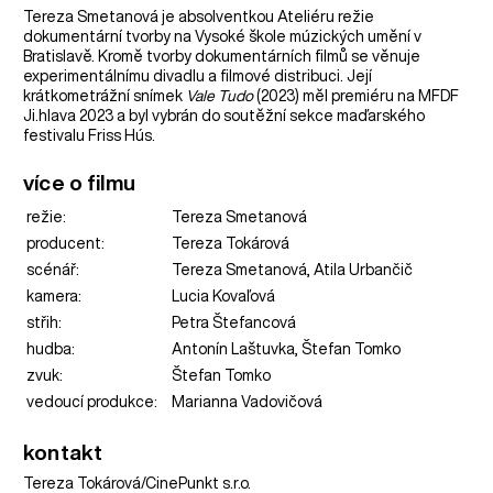
Tereza Smetanová je absolventkou Ateliéru režie
dokumentární tvorby na Vysoké škole múzických umění v
Bratislavě. Kromě tvorby dokumentárních filmů se věnuje
experimentálnímu divadlu a filmové distribuci. Její
krátkometrážní snímek
Vale Tudo
(2023) měl premiéru na MFDF
Ji.hlava 2023 a byl vybrán do soutěžní sekce maďarského
festivalu Friss Hús.
více o filmu
režie:
Tereza Smetanová
producent:
Tereza Tokárová
scénář:
Tereza Smetanová, Atila Urbančič
kamera:
Lucia Kovaľová
střih:
Petra Štefancová
hudba:
Antonín Laštuvka, Štefan Tomko
zvuk:
Štefan Tomko
vedoucí produkce:
Marianna Vadovičová
kontakt
Tereza Tokárová/CinePunkt s.r.o.