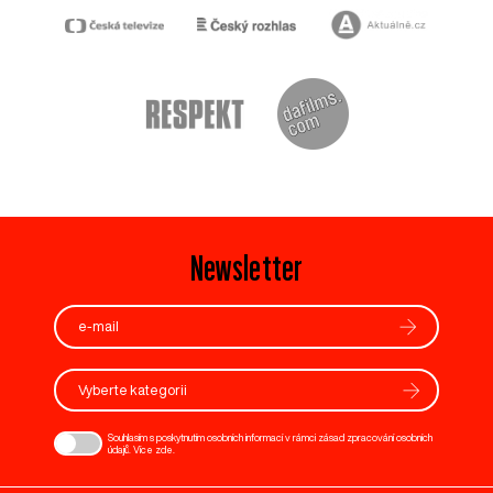
Newsletter
Vyberte kategorii
Souhlasím s poskytnutím osobních informací v rámci zásad zpracování osobních
údajů. Více
zde
.