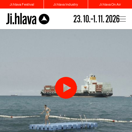
Ji.hlava Festival
Ji.hlava Industry
Ji.hlava On Air
23. 10.–1. 11. 2026