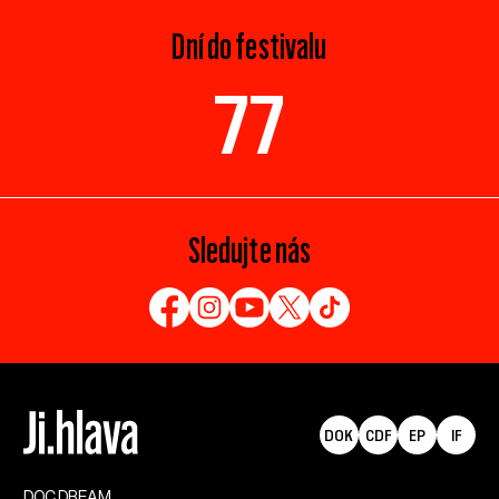
Dní do festivalu
77
Sledujte nás
DOK
CDF
EP
IF
DOC.DREAM​