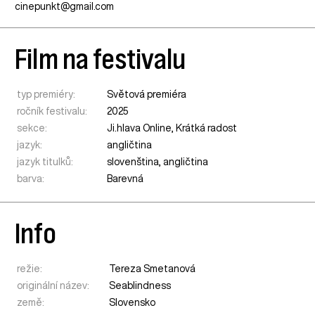
cinepunkt@gmail.com
Film na festivalu
typ premiéry:
Světová premiéra
ročník festivalu:
2025
sekce:
Ji.hlava Online
,
Krátká radost
jazyk:
angličtina
jazyk titulků:
slovenština, angličtina
barva:
Barevná
Info
režie:
Tereza Smetanová
originální název:
Seablindness
země:
Slovensko