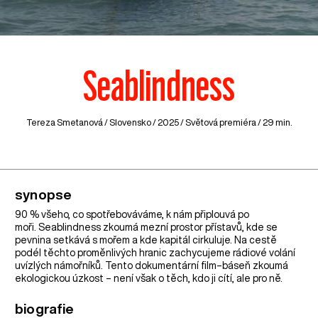
Seablindness
Tereza Smetanová /
Slovensko
/ 2025 / Světová premiéra / 29 min.
synopse
90 % všeho, co spotřebováváme, k nám připlouvá po
moři. Seablindness zkoumá mezní prostor přístavů, kde se
pevnina setkává s mořem a kde kapitál cirkuluje. Na cestě
podél těchto proměnlivých hranic zachycujeme rádiové volání
uvízlých námořníků. Tento dokumentární film–báseň zkoumá
ekologickou úzkost – není však o těch, kdo ji cítí, ale pro ně.
biografie