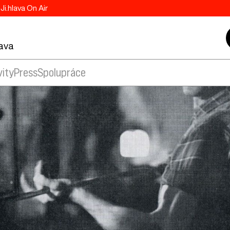
Ji.hlava On Air
lava
vity
Press
Spolupráce