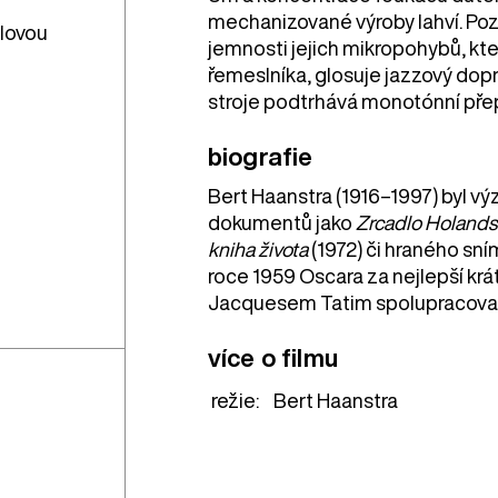
mechanizované výroby lahví. Poz
alovou
jemnosti jejich mikropohybů, kt
řemeslníka, glosuje jazzový d
stroje podtrhává monotónní přep
biografie
Bert Haanstra (1916–1997) byl vý
dokumentů jako
Zrcadlo Holands
kniha života
(1972) či hraného sn
roce 1959 Oscara za nejlepší kr
Jacquesem Tatim spolupracoval
více o filmu
režie:
Bert Haanstra