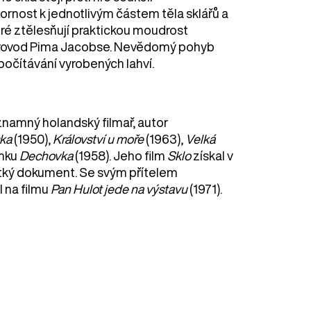
ornost k jednotlivým částem těla sklářů a
eré ztělesňují praktickou moudrost
oprovod Pima Jacobse. Nevědomý pohyb
očítávání vyrobených lahví.
znamný holandský filmař, autor
ka
(1950),
Království u moře
(1963),
Velká
ímku
Dechovka
(1958). Jeho film
Sklo
získal v
átký dokument. Se svým přítelem
 na filmu
Pan Hulot jede na výstavu
(1971).