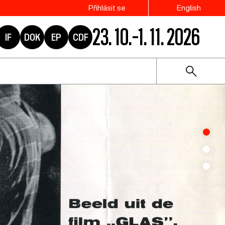
Přihlásit se
English
23. 10.–1. 11. 2026
IF
DOK
EP
CDF