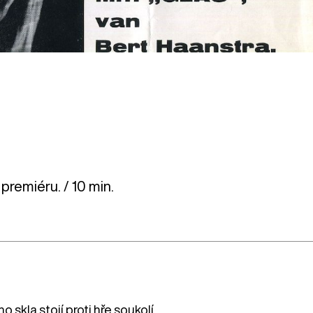
 premiéru. / 10 min.
skla stojí proti hře soukolí