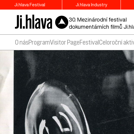
Ji.hlava Festival
Ji.hlava Industry
30. Mezinárodní festival
dokumentárních filmů Ji.h
O nás
Program
Visitor Page
Festival
Celoroční akti