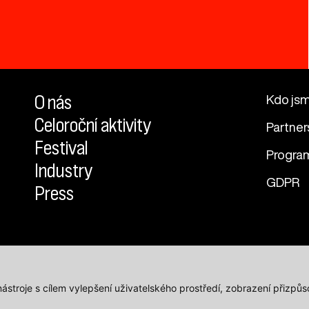
O nás
Kdo js
Celoroční aktivity
Partner
Festival
Progra
Industry
GDPR
Press
 nástroje s cílem vylepšení uživatelského prostředí, zobrazení přiz