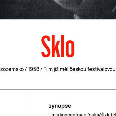
Sklo
izozemsko
/ 1958 / Film již měl českou festivalovou
synopse
Um a koncentrace foukačů dutého 