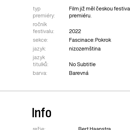
typ
Film již měl českou festiv
premiéry:
premiéru.
ročník
festivalu:
2022
sekce:
Fascinace: Pokrok
jazyk:
nizozemština
jazyk
titulků:
No Subtitle
barva:
Barevná
Info
režie:
Bert Haanstra