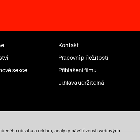
me
Kontakt
ství
Pracovní příležitosti
mové sekce
Přihlášení filmu
Ji.hlava udržitelná
působeného obsahu a reklam, analýzy návštěvnosti webových