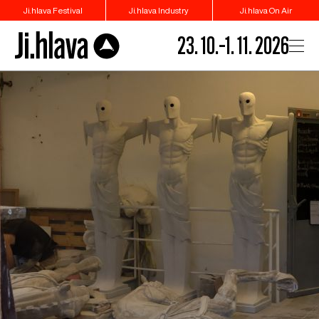
Ji.hlava Festival
Ji.hlava Industry
Ji.hlava On Air
23. 10.–1. 11. 2026