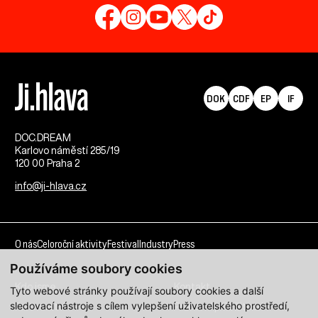
DOK
CDF
EP
IF
DOC.DREAM​
Karlovo náměstí 285/19
120 00 Praha 2
info@ji-hlava.cz
O nás
Celoroční aktivity
Festival
Industry
Press
Používáme soubory cookies
Kdo jsme
Kontakt
Tyto webové stránky používají soubory cookies a další
sledovací nástroje s cílem vylepšení uživatelského prostředí,
Partnerství
Pracovní příležitosti