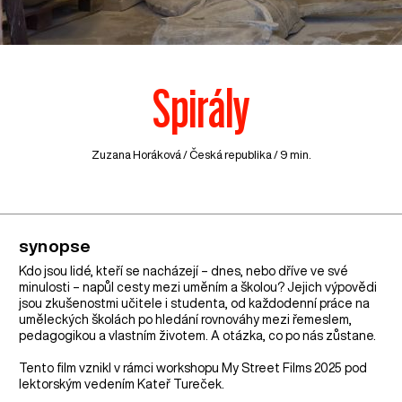
Spirály
Zuzana Horáková /
Česká republika
/ 9 min.
synopse
Kdo jsou lidé, kteří se nacházejí – dnes, nebo dříve ve své
minulosti – napůl cesty mezi uměním a školou? Jejich výpovědi
jsou zkušenostmi učitele i studenta, od každodenní práce na
uměleckých školách po hledání rovnováhy mezi řemeslem,
pedagogikou a vlastním životem. A otázka, co po nás zůstane.
Tento film vznikl v rámci workshopu My Street Films 2025 pod
lektorským vedením Kateř Tureček.