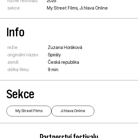
ročník festivalu:
2025
sekce:
My Street Films
,
Ji.hlava Online
Info
režie:
Zuzana Horáková
originální název:
Spirály
země:
Česká republika
délka filmu:
9 min.
Sekce
My Street Films
Ji.hlava Online
Partnerství festivalu