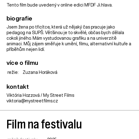
Tento film bude uvedený v online edici MFDF Ji.hlava.
biografie
Jsem žena po třicítce, která už nějaký čas pracuje jako
pedagog na SUPŠ. Většinou je to skvělé, občas bych dělala
cokoli jiného. Mám vystudovanou grafiku a na univerzitě
animaci. Můj zájem směřuje k umění, filmu, alternativní kultuře a
příběhům nejen lidí.
více o filmu
režie:
Zuzana Horáková
kontakt
Viktória Hozzová / My Street Films
viktoria@mystreetfilms.cz
Film na festivalu