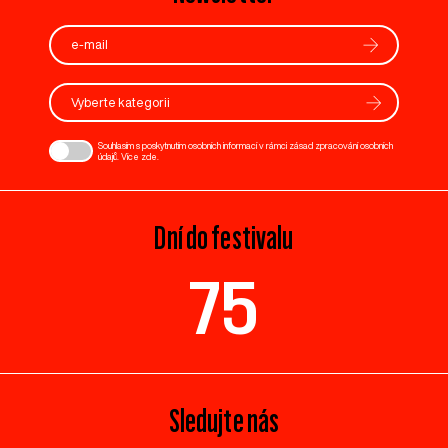
Vyberte kategorii
Souhlasím s poskytnutím osobních informací v rámci zásad zpracování osobních
údajů. Více
zde
.
Dní do festivalu
75
Sledujte nás