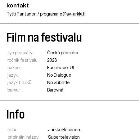
kontakt
Tytti Rantanen / programme@av-arkki.fi
Film na festivalu
typ premiéry:
Česká premiéra
ročník festivalu:
2023
sekce:
Fascinace: UI
jazyk:
No Dialogue
jazyk titulků:
No Subtitle
barva:
Barevná
Info
režie:
Jarkko Räsänen
originální název:
Supertelevision