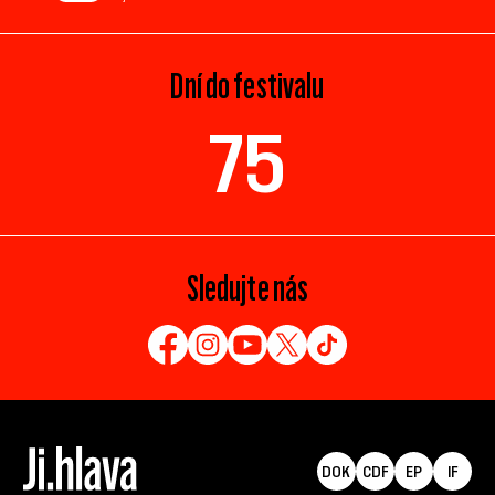
Dní do festivalu
75
Sledujte nás
DOK
CDF
EP
IF