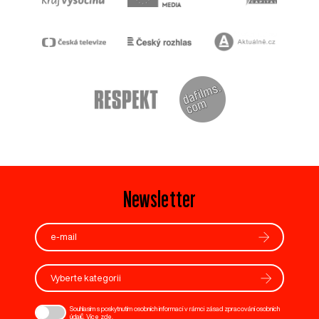
Newsletter
Vyberte kategorii
Souhlasím s poskytnutím osobních informací v rámci zásad zpracování osobních
údajů. Více
zde
.