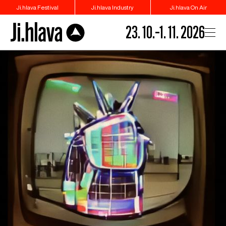
Ji.hlava Festival
Ji.hlava Industry
Ji.hlava On Air
23. 10.–1. 11. 2026