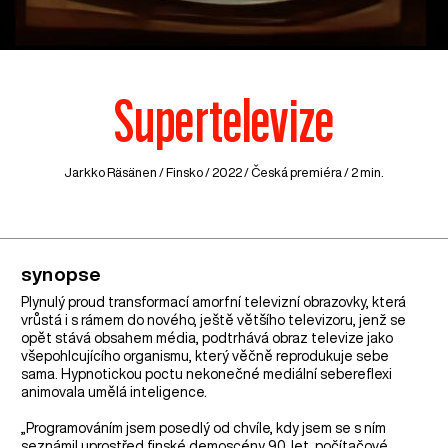
Supertelevize
Jarkko Räsänen /
Finsko
/ 2022 / Česká premiéra / 2 min.
synopse
Plynulý proud transformací amorfní televizní obrazovky, která
vrůstá i s rámem do nového, ještě většího televizoru, jenž se
opět stává obsahem média, podtrhává obraz televize jako
všepohlcujícího organismu, který věčně reprodukuje sebe
sama. Hypnotickou poctu nekonečné mediální sebereflexi
animovala umělá inteligence.
„Programováním jsem posedlý od chvíle, kdy jsem se s ním
seznámil uprostřed finské demoscény 90. let, počítačové