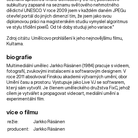
subkultury zapsané na seznamu světového nehmotného
dědictví UNESCO. V roce 2009 jsem v každém daném JPEGu
otevřel portál do jiných dimenzí tím, že jsem jako svou
diplomovou práci na magisterském studiu vymyslel algoritmus
ve stylu třídění pixelů. Od té doby studuji jeho variace.“
Zdroj citátu: Umělcovo prohlášení k jeho nejnovějšímu filmu,
Kultama.
biografie
Multimediální umělec Jarkko Räsänen (1984) pracuje s videem,
fotografií, zvukovými instalacemi a softwarovým designem. V
roce 2011 absolvoval Finskou akademii výtvarných umění, obor
Umění času a prostoru. Vystupuje jako Live VJ se softwarem,
který sám vytvořil. Je členem uměleckého družstva FixC, jehož
cílem je vytvářet a propagovat videoart, mediální umění a
experimentální film.
více o filmu
režie:
Jarkko Räsänen
producent:
Jarkko Räsänen