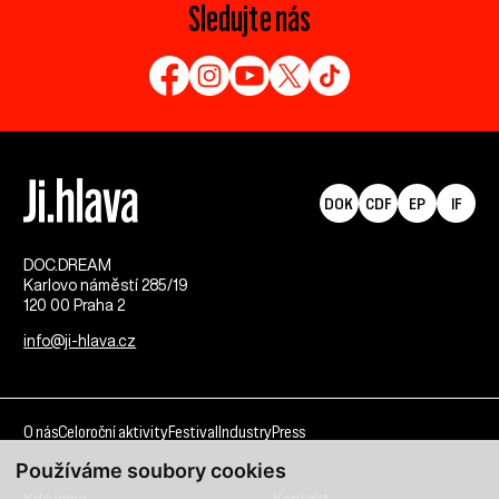
Sledujte nás
DOK
CDF
EP
IF
DOC.DREAM​
Karlovo náměstí 285/19
120 00 Praha 2
info@ji-hlava.cz
O nás
Celoroční aktivity
Festival
Industry
Press
Používáme soubory cookies