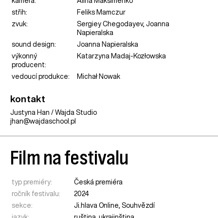
kamera:
Alina Maksimenko
střih:
Feliks Mamczur
zvuk:
Sergiey Chegodayev, Joanna
Napieralska
sound design:
Joanna Napieralska
výkonný
Katarzyna Madaj-Kozłowska
producent:
vedoucí produkce:
Michał Nowak
kontakt
Justyna Han / Wajda Studio
jhan@wajdaschool.pl
Film na festivalu
typ premiéry:
Česká premiéra
ročník festivalu:
2024
sekce:
Ji.hlava Online
,
Souhvězdí
jazyk:
ruština, ukrajinština