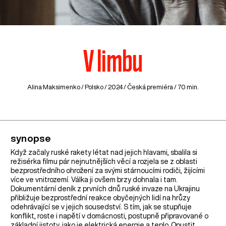
V limbu
Alina Maksimenko /
Polsko
/ 2024 / Česká premiéra / 70 min.
synopse
Když začaly ruské rakety létat nad jejich hlavami, sbalila si
režisérka filmu pár nejnutnějších věcí a rozjela se z oblasti
bezprostředního ohrožení za svými stárnoucími rodiči, žijícími
více ve vnitrozemí. Válka ji ovšem brzy dohnala i tam.
Dokumentární deník z prvních dnů ruské invaze na Ukrajinu
přibližuje bezprostřední reakce obyčejných lidí na hrůzy
odehrávající se v jejich sousedství. S tím, jak se stupňuje
konflikt, roste i napětí v domácnosti, postupně připravované o
základní jistoty, jako je elektrická energie a teplo. Opustit