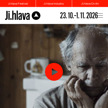
Ji.hlava Festival
Ji.hlava Industry
Ji.hlava On Air
23. 10.–1. 11. 2026