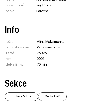
jazyk titulků:
angličtina
barva:
Barevná
Info
režie:
Alina Maksimenko
originální název:
W zawieszeniu
země:
Polsko
rok:
2024
délka filmu:
70 min.
Sekce
Ji.hlava Online
Souhvězdí