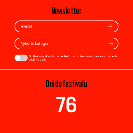
Newsletter
Vyberte kategorii
Souhlasím s poskytnutím osobních informací v rámci zásad zpracování osobních
údajů. Více
zde
.
Dní do festivalu
76