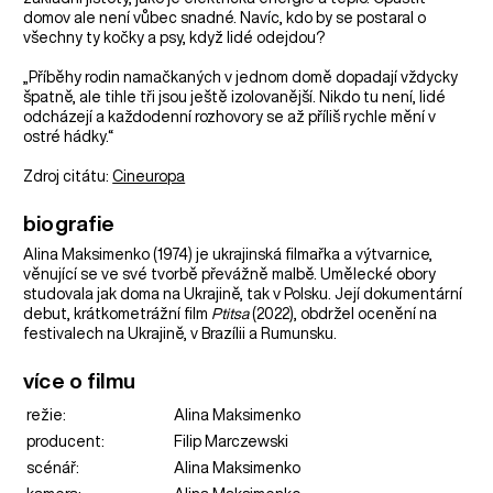
domov ale není vůbec snadné. Navíc, kdo by se postaral o
všechny ty kočky a psy, když lidé odejdou?
„Příběhy rodin namačkaných v jednom domě dopadají vždycky
špatně, ale tihle tři jsou ještě izolovanější. Nikdo tu není, lidé
odcházejí a každodenní rozhovory se až příliš rychle mění v
ostré hádky.“
Zdroj citátu:
Cineuropa
biografie
Alina Maksimenko (1974) je ukrajinská filmařka a výtvarnice,
věnující se ve své tvorbě převážně malbě. Umělecké obory
studovala jak doma na Ukrajině, tak v Polsku. Její dokumentární
debut, krátkometrážní film
Ptitsa
(2022), obdržel ocenění na
festivalech na Ukrajině, v Brazílii a Rumunsku.
více o filmu
režie:
Alina Maksimenko
producent:
Filip Marczewski
scénář:
Alina Maksimenko