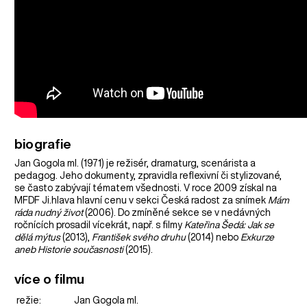
biografie
Jan Gogola ml. (1971) je režisér, dramaturg, scenárista a
pedagog. Jeho dokumenty, zpravidla reflexivní či stylizované,
se často zabývají tématem všednosti. V roce 2009 získal na
MFDF Ji.hlava hlavní cenu v sekci Česká radost za snímek
Mám
ráda nudný život
(2006). Do zmíněné sekce se v nedávných
ročnících prosadil vícekrát, např. s filmy
Kateřina Šedá: Jak se
dělá mýtus
(2013),
František svého druhu
(2014) nebo
Exkurze
aneb Historie současnosti
(2015).
více o filmu
režie:
Jan Gogola ml.