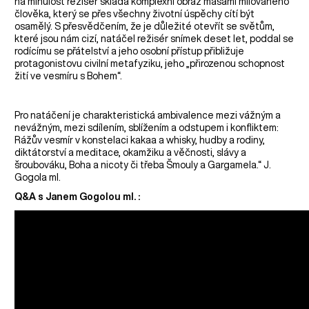
na minulost režisér skládá komplexní obraz masami milovaného
člověka, který se přes všechny životní úspěchy cítí být
osamělý. S přesvědčením, že je důležité otevřít se světům,
které jsou nám cizí, natáčel režisér snímek deset let, poddal se
rodícímu se přátelství a jeho osobní přístup přibližuje
protagonistovu civilní metafyziku, jeho „přirozenou schopnost
žití ve vesmíru s Bohem“.
Pro natáčení je charakteristická ambivalence mezi vážným a
nevážným, mezi sdílením, sblížením a odstupem i konfliktem:
Rážův vesmír v konstelaci kakaa a whisky, hudby a rodiny,
diktátorství a meditace, okamžiku a věčnosti, slávy a
šroubováku, Boha a nicoty či třeba Šmouly a Gargamela.“ J.
Gogola ml.
Q&A s Janem Gogolou ml. :