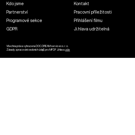
Kdo jsme
Kontakt
Partnerství
Pracovní příležitosti
Programové sekce
Přihlášení filmu
GDPR
Ji.hlava udržitelná
Všechna práva vyhrazena DOC.DREAM services s. r. o.
Zásady zpracování osobních údajů pro MFDF Ji.hlava
zde