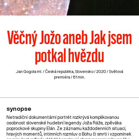
Věčný Jožo aneb Jak jsem
potkal hvězdu
Jan Gogola ml. /
Česká republika
,
Slovensko
/ 2020 / Světová
premiéra / 81 min.
synopse
Netradiční dokumentární portrét rozkrývá komplikovanou
osobnost slovenské hudební legendy Joža Ráže, zpěváka
poprockové skupiny Elán. Ze záznamu každodenních situací,
hravých momentů, intimních rozmluv o Bohu či smrti i vzpomínek