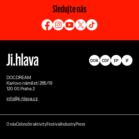
Sledujte nás
DOK
CDF
EP
IF
DOC.DREAM​
Karlovo náměstí 285/19
120 00 Praha 2
info@ji-hlava.cz
O nás
Celoroční aktivity
Festival
Industry
Press