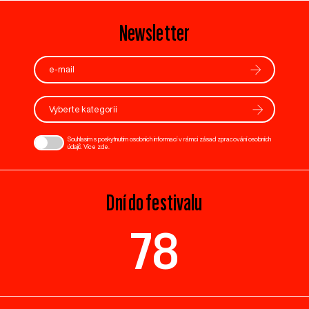
Newsletter
Vyberte kategorii
Souhlasím s poskytnutím osobních informací v rámci zásad zpracování osobních
údajů. Více
zde
.
Dní do festivalu
78