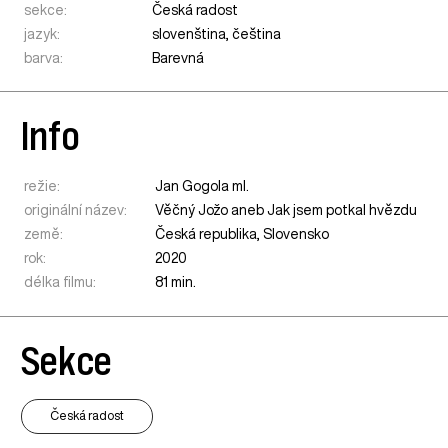
sekce:
Česká radost
jazyk:
slovenština, čeština
barva:
Barevná
Info
režie:
Jan Gogola ml.
originální název:
Věčný Jožo aneb Jak jsem potkal hvězdu
země:
Česká republika
,
Slovensko
rok:
2020
délka filmu:
81 min.
Sekce
Česká radost