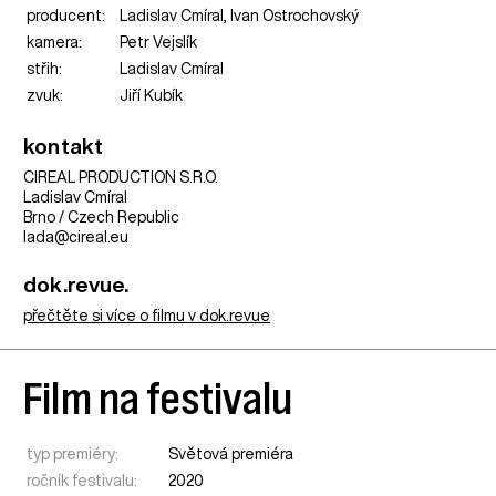
producent:
Ladislav Cmíral, Ivan Ostrochovský
kamera:
Petr Vejslík
střih:
Ladislav Cmíral
zvuk:
Jiří Kubík
kontakt
CIREAL PRODUCTION S.R.O.
Ladislav Cmíral
Brno / Czech Republic
lada@cireal.eu
dok.revue.
přečtěte si více o filmu v dok.revue
Film na festivalu
typ premiéry:
Světová premiéra
ročník festivalu:
2020