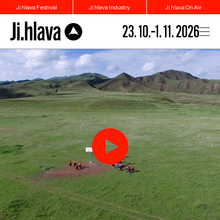
Ji.hlava Festival
Ji.hlava Industry
Ji.hlava On Air
23. 10.–1. 11. 2026