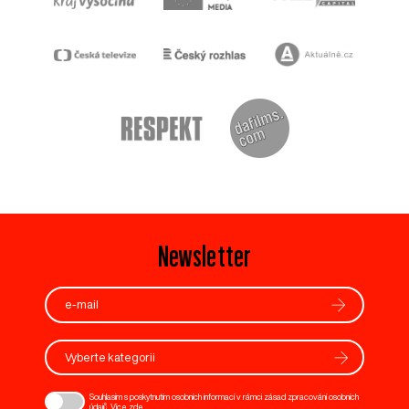
Newsletter
Vyberte kategorii
Souhlasím s poskytnutím osobních informací v rámci zásad zpracování osobních
údajů. Více
zde
.