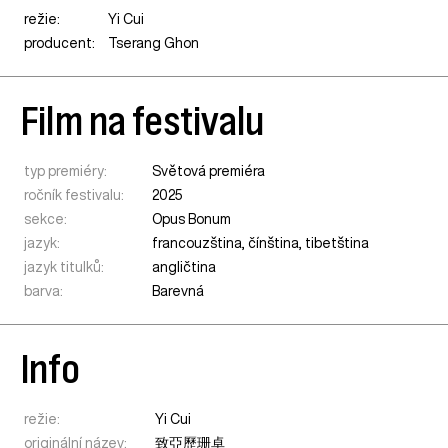
režie:
Yi Cui
producent:
Tserang Ghon
Film na festivalu
typ premiéry:
Světová premiéra
ročník festivalu:
2025
sekce:
Opus Bonum
jazyk:
francouzština, čínština, tibetština
jazyk titulků:
angličtina
barva:
Barevná
Info
režie:
Yi Cui
originální název:
致亞歷珊卓