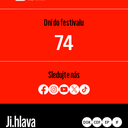
Dní do festivalu
74
Sledujte nás
DOK
CDF
EP
IF