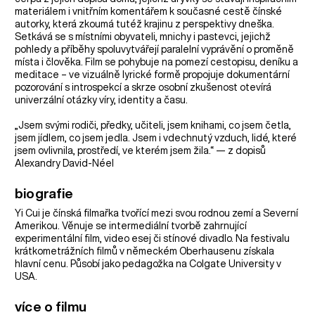
materiálem i vnitřním komentářem k současné cestě čínské
autorky, která zkoumá tutéž krajinu z perspektivy dneška.
Setkává se s místními obyvateli, mnichy i pastevci, jejichž
pohledy a příběhy spoluvytvářejí paralelní vyprávění o proměně
místa i člověka. Film se pohybuje na pomezí cestopisu, deníku a
meditace – ve vizuálně lyrické formě propojuje dokumentární
pozorování s introspekcí a skrze osobní zkušenost otevírá
univerzální otázky víry, identity a času.
„Jsem svými rodiči, předky, učiteli, jsem knihami, co jsem četla,
jsem jídlem, co jsem jedla. Jsem i vdechnutý vzduch, lidé, které
jsem ovlivnila, prostředí, ve kterém jsem žila.“ — z dopisů
Alexandry David-Néel
biografie
Yi Cui je čínská filmařka tvořící mezi svou rodnou zemí a Severní
Amerikou. Věnuje se intermediální tvorbě zahrnující
experimentální film, video esej či stínové divadlo. Na festivalu
krátkometrážních filmů v německém Oberhausenu získala
hlavní cenu. Působí jako pedagožka na Colgate University v
USA.
více o filmu