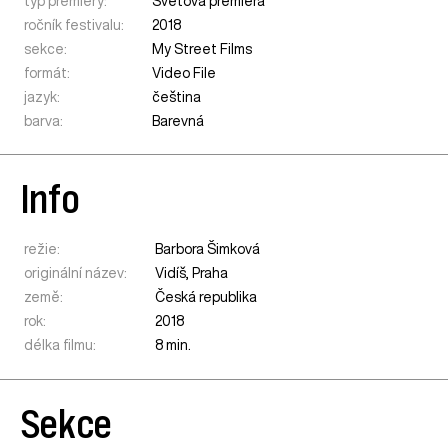
typ premiéry:
Světová premiéra
ročník festivalu:
2018
sekce:
My Street Films
formát:
Video File
jazyk:
čeština
barva:
Barevná
Info
režie:
Barbora Šimková
originální název:
Vidíš, Praha
země:
Česká republika
rok:
2018
délka filmu:
8 min.
Sekce