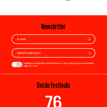
Newsletter
Vyberte kategorii
Souhlasím s poskytnutím osobních informací v rámci zásad zpracování osobních
údajů. Více
zde
.
Dní do festivalu
76