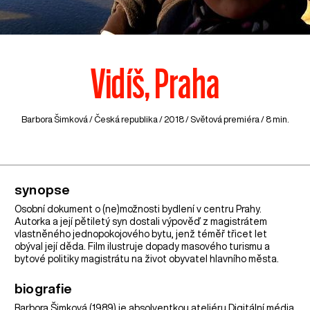
Vidíš, Praha
Barbora Šimková /
Česká republika
/ 2018 / Světová premiéra / 8 min.
synopse
Osobní dokument o (ne)možnosti bydlení v centru Prahy.
Autorka a její pětiletý syn dostali výpověď z magistrátem
vlastněného jednopokojového bytu, jenž téměř třicet let
obýval její děda. Film ilustruje dopady masového turismu a
bytové politiky magistrátu na život obyvatel hlavního města.
biografie
Barbora Šimková (1989) je absolventkou ateliéru Digitální média