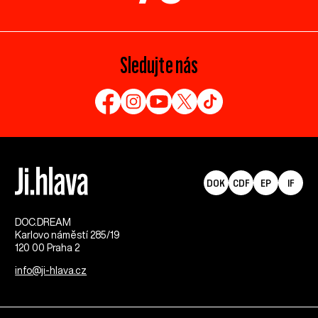
Sledujte nás
DOK
CDF
EP
IF
DOC.DREAM​
Karlovo náměstí 285/19
120 00 Praha 2
info@ji-hlava.cz