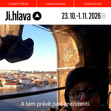
Ji.hlava Festival
Ji.hlava Industry
Ji.hlava On Air
23. 10.–1. 11. 2026