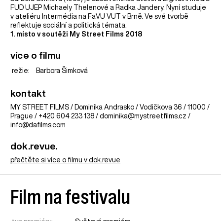
FUD UJEP Michaely Thelenové a Radka Jandery. Nyní studuje
v ateliéru Intermédia na FaVU VUT v Brně. Ve své tvorbě
reflektuje sociální a politická témata.
1. místo v soutěži My Street Films 2018
více o filmu
režie:
Barbora Šimková
kontakt
MY STREET FILMS / Dominika Andrasko / Vodičkova 36 / 11000 /
Prague / +420 604 233 138 / dominika@mystreetfilms.cz /
info@dafilms.com
dok.revue.
přečtěte si více o filmu v dok.revue
Film na festivalu