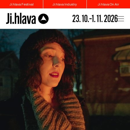
Ji.hlava Festival
Ji.hlava Industry
Ji.hlava On Air
23. 10.–1. 11. 2026