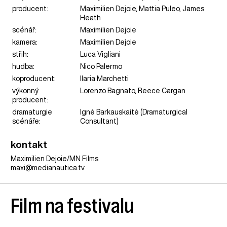
producent:
Maximilien Dejoie, Mattia Puleo, James
Heath
scénář:
Maximilien Dejoie
kamera:
Maximilien Dejoie
střih:
Luca Vigliani
hudba:
Nico Palermo
koproducent:
Ilaria Marchetti
výkonný
Lorenzo Bagnato, Reece Cargan
producent:
dramaturgie
Ignė Barkauskaitė (Dramaturgical
scénáře:
Consultant)
kontakt
Maximilien Dejoie/MN Films
maxi@medianautica.tv
Film na festivalu