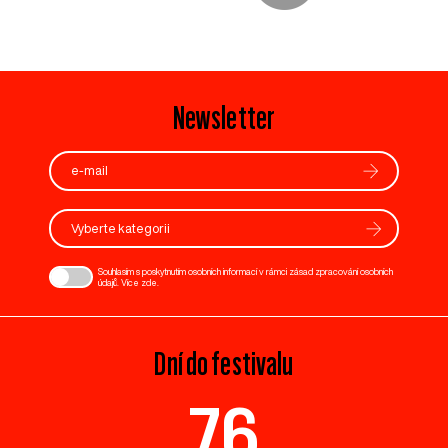
Newsletter
Vyberte kategorii
Souhlasím s poskytnutím osobních informací v rámci zásad zpracování osobních
údajů. Více
zde
.
Dní do festivalu
76