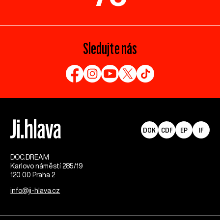
Sledujte nás
DOK
CDF
EP
IF
DOC.DREAM​
Karlovo náměstí 285/19
120 00 Praha 2
info@ji-hlava.cz