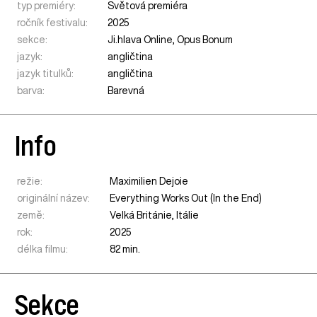
typ premiéry:
Světová premiéra
ročník festivalu:
2025
sekce:
Ji.hlava Online
,
Opus Bonum
jazyk:
angličtina
jazyk titulků:
angličtina
barva:
Barevná
Info
režie:
Maximilien Dejoie
originální název:
Everything Works Out (In the End)
země:
Velká Británie
,
Itálie
rok:
2025
délka filmu:
82 min.
Sekce