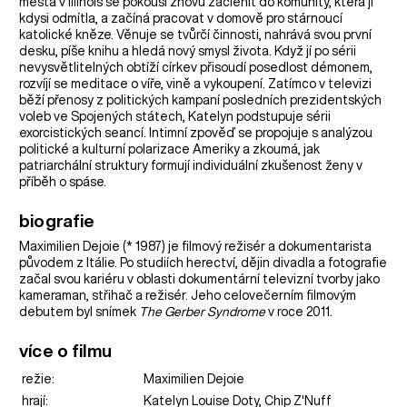
města v Illinois se pokouší znovu začlenit do komunity, která ji
kdysi odmítla, a začíná pracovat v domově pro stárnoucí
katolické kněze. Věnuje se tvůrčí činnosti, nahrává svou první
desku, píše knihu a hledá nový smysl života. Když jí po sérii
nevysvětlitelných obtíží církev přisoudí posedlost démonem,
rozvíjí se meditace o víře, vině a vykoupení. Zatímco v televizi
běží přenosy z politických kampaní posledních prezidentských
voleb ve Spojených státech, Katelyn podstupuje sérii
exorcistických seancí. Intimní zpověď se propojuje s analýzou
politické a kulturní polarizace Ameriky a zkoumá, jak
patriarchální struktury formují individuální zkušenost ženy v
příběh o spáse.
biografie
Maximilien Dejoie (* 1987) je filmový režisér a dokumentarista
původem z Itálie. Po studiích herectví, dějin divadla a fotografie
začal svou kariéru v oblasti dokumentární televizní tvorby jako
kameraman, střihač a režisér. Jeho celovečerním filmovým
debutem byl snímek
The Gerber Syndrome
v roce 2011.
více o filmu
režie:
Maximilien Dejoie
hrají:
Katelyn Louise Doty, Chip Z'Nuff