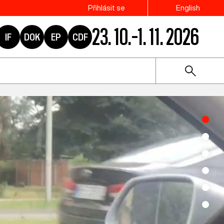
Přihlásit se
English
23. 10.–1. 11. 2026
IF
DOK
EP
CDF