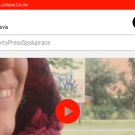
Ji.hlava On Air
lava
vity
Press
Spolupráce