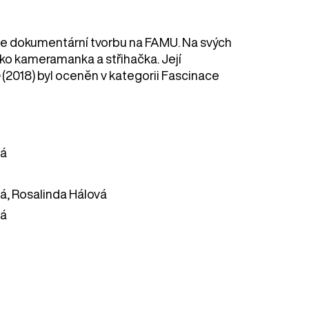
je dokumentární tvorbu na FAMU. Na svých
jako kameramanka a střihačka. Její
e
(2018) byl oceněn v kategorii Fascinace
vá
á, Rosalinda Hálová
vá