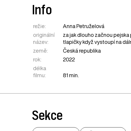
Info
režie:
Anna Petruželová
originální
za jak dlouho začnou pejska 
název:
tlapičky když vystoupí na dál
země:
Česká republika
rok:
2022
délka
filmu:
81 min.
Sekce