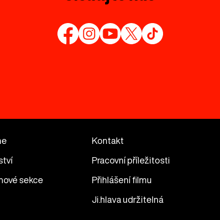
me
Kontakt
ství
Pracovní příležitosti
mové sekce
Přihlášení filmu
Ji.hlava udržitelná