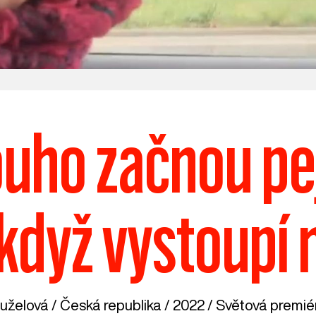
ouho začnou pe
 když vystoupí n
uželová /
Česká republika
/ 2022 / Světová premiér