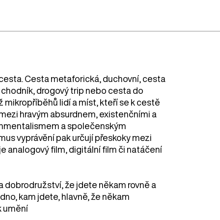
esta. Cesta metaforická, duchovní, cesta
, chodník, drogový trip nebo cesta do
 mikropříběhů lidí a míst, kteří se k cestě
je mezi hravým absurdnem, existenčními a
ironmentalismem a společenským
us vyprávění pak určují přeskoky mezi
analogový film, digitální film či natáčení
a dobrodružství, že jdete někam rovně a
jedno, kam jdete, hlavně, že někam
k umění