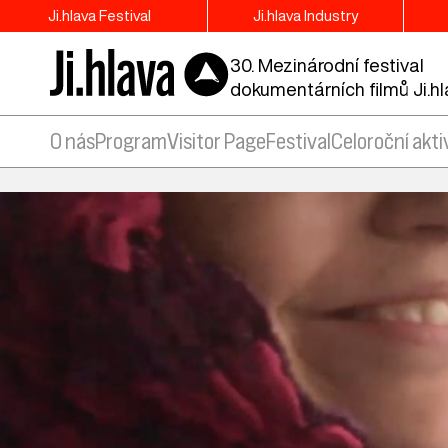
Ji.hlava Festival
Ji.hlava Industry
30. Mezinárodní festival
dokumentárních filmů Ji.h
O nás
Program
Visitor Page
Festival
Celoroční akti