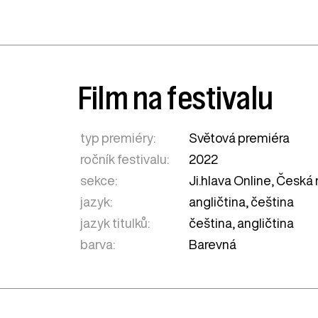
Film na festivalu
typ premiéry:
Světová premiéra
ročník festivalu:
2022
sekce:
Ji.hlava Online
,
Česká 
jazyk:
angličtina, čeština
jazyk titulků:
čeština, angličtina
barva:
Barevná