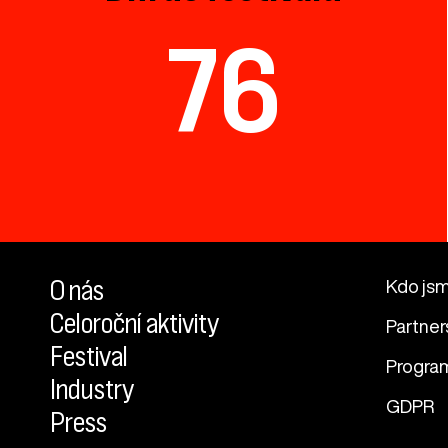
76
O nás
Kdo js
Celoroční aktivity
Partner
Festival
Progra
Industry
GDPR
Press