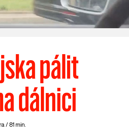
jska pálit
a dálnici
a / 81 min.