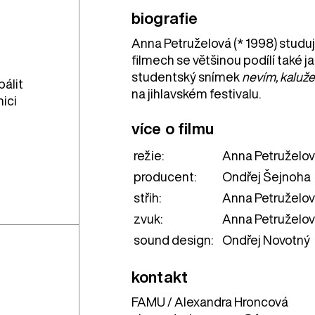
biografie
Anna Petruželová (* 1998) studu
filmech se většinou podílí také 
studentský snímek
nevím, kaluž
pálit
na jihlavském festivalu.
nici
více o filmu
režie:
Anna Petruželo
producent:
Ondřej Šejnoha
střih:
Anna Petruželov
zvuk:
Anna Petruželo
sound design:
Ondřej Novotný
kontakt
FAMU / Alexandra Hroncová