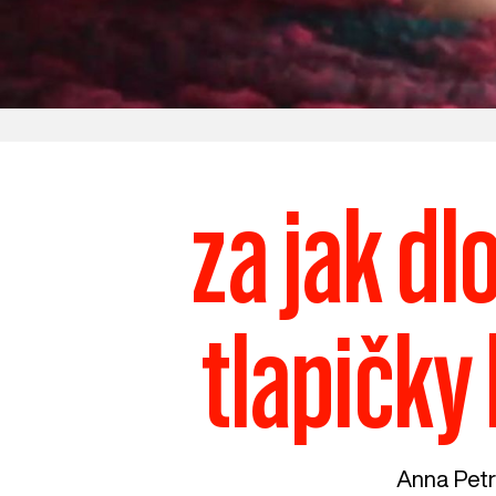
za jak dl
tlapičky
Anna Petr