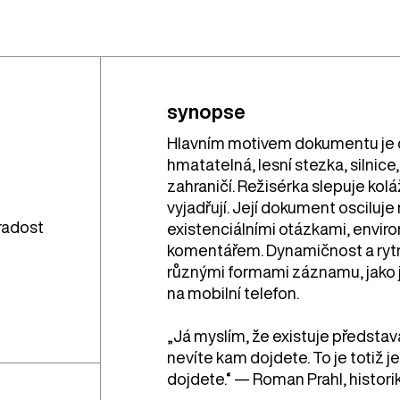
synopse
Hlavním motivem dokumentu je c
hmatatelná, lesní stezka, silnice
zahraničí. Režisérka slepuje koláž
vyjadřují. Její dokument oscilu
radost
existenciálními otázkami, env
komentářem. Dynamičnost a rytm
různými formami záznamu, jako je 
na mobilní telefon.
„Já myslím, že existuje představ
nevíte kam dojdete. To je totiž 
dojdete.“ — Roman Prahl, histori