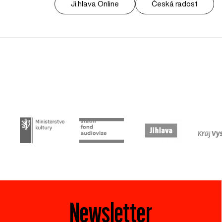
Ji.hlava Online
Česká radost
Newsletter