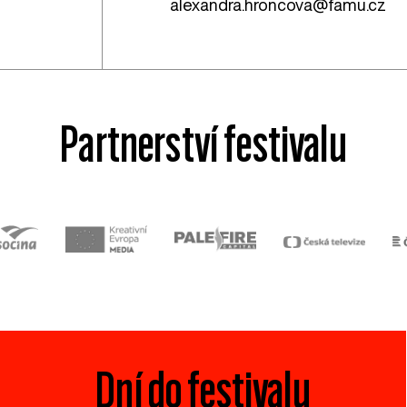
alexandra.hroncova@famu.cz
Partnerství festivalu
Dní do festivalu