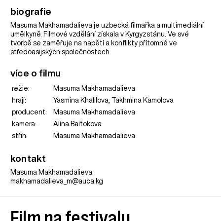
biografie
Masuma Makhamadalieva je uzbecká filmařka a multimediální
umělkyně. Filmové vzdělání získala v Kyrgyzstánu. Ve své
tvorbě se zaměřuje na napětí a konflikty přítomné ve
středoasijských společnostech.
více o filmu
režie:
Masuma Makhamadalieva
hrají:
Yasmina Khalilova, Takhmina Kamolova
producent:
Masuma Makhamadalieva
kamera:
Alina Baitokova
střih:
Masuma Makhamadalieva
kontakt
Masuma Makhamadalieva
makhamadalieva_m@auca.kg
Film na festivalu