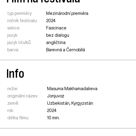
typ premiéry:
Mezinárodní premiéra
ročník festivalu:
2024
sekce:
Fascinace
jazyk:
bez dialogu
jazyk titulků:
angličtina
barva:
Barevná a Černobílá
Info
režie:
Masuma Makhamadalieva
originální název:
Jonjuvoz
země:
Uzbekistán
,
Kyrgyzstán
rok:
2024
délka filmu:
10 min.