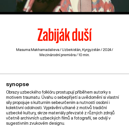
Zabiják duší
Masuma Makhamadalieva /
Uzbekistán
,
Kyrgyzstán
/ 2024 /
Mezinárodní premiéra / 10 min.
synopse
Obrazy uzbeckého folklóru prostupují příběhem autorky s
motivem traumatu. Úvahu o sebepřijetí a uvědomění si vlastní
síly propojuje s kulturním sebeurčením a nutností osobní i
kolektivní odolnosti. Vyprávění utkané z motivů tradiční
uzbecké kultury, skrze materiály převzaté z různých zdrojů
včetně archivních uzbeckých filmů a fotografií, se odvíjí v
sugestivním zvukovém designu.