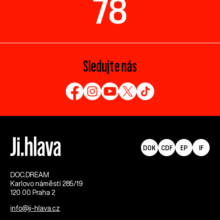
78
Sledujte nás
DOK
CDF
EP
IF
DOC.DREAM​
Karlovo náměstí 285/19
120 00 Praha 2
info@ji-hlava.cz