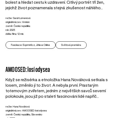
bolest a hledat cestu k uzdravení. Citlivý portrét tří žen,
jejichž život poznamenala stejná zkušenost náhlého...
režie: Sarah Lomenová
originální název: Amnion
země: Česká republika
rok: 2025
délka filmu: 12 min.
Fascinace: Exprmntl.cz, Ji.hlava Online
Světová premiéra
AMOOSED: losí odysea
Když se režisérka a etnoložka Hana Nováková setkala s
losem, změnilo jí to život. A nebyla první. Prastarým
totemovým zvířetem, jedním z největších savců severní
polokoule, jsou již po staletí fascinováni lidé napříč...
režie: Hana Nováková
originální název: AMOOSED: losí odysea
země: Česká republika, Slovensko