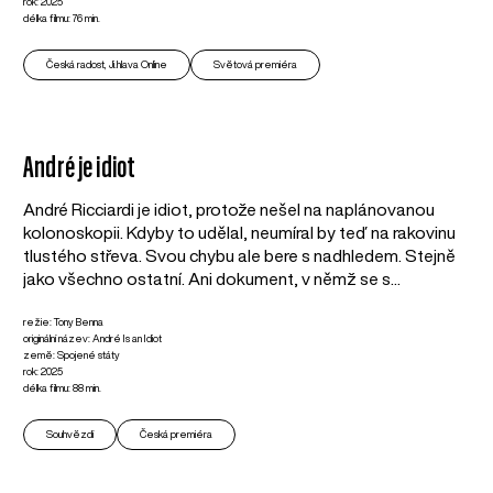
rok: 2025
délka filmu: 76 min.
Česká radost, Ji.hlava Online
Světová premiéra
André je idiot
André Ricciardi je idiot, protože nešel na naplánovanou
kolonoskopii. Kdyby to udělal, neumíral by teď na rakovinu
tlustého střeva. Svou chybu ale bere s nadhledem. Stejně
jako všechno ostatní. Ani dokument, v němž se s...
režie: Tony Benna
originální název: André Is an Idiot
země: Spojené státy
rok: 2025
délka filmu: 88 min.
Souhvězdí
Česká premiéra