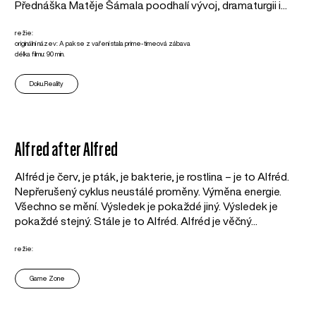
Přednáška Matěje Šámala poodhalí vývoj, dramaturgii i...
režie:
originální název: A pak se z vaření stala prime-timeová zábava
délka filmu: 90 min.
Doku.Reality
Alfred after Alfred
Alfréd je červ, je pták, je bakterie, je rostlina – je to Alfréd.
Nepřerušený cyklus neustálé proměny. Výměna energie.
Všechno se mění. Výsledek je pokaždé jiný. Výsledek je
pokaždé stejný. Stále je to Alfréd. Alfréd je věčný...
režie:
Game Zone