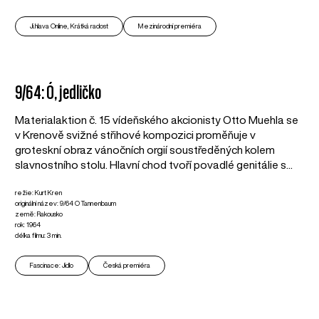
Ji.hlava Online, Krátká radost
Mezinárodní premiéra
9/64: Ó, jedličko
Materialaktion č. 15 vídeňského akcionisty Otto Muehla se
v Krenově svižné střihové kompozici proměňuje v
groteskní obraz vánočních orgií soustředěných kolem
slavnostního stolu. Hlavní chod tvoří povadlé genitálie s...
režie: Kurt Kren
originální název: 9/64 O Tannenbaum
země: Rakousko
rok: 1964
délka filmu: 3 min.
Fascinace: Jídlo
Česká premiéra