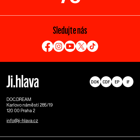
Sledujte nás
DOK
CDF
EP
IF
DOC.DREAM​
Karlovo náměstí 285/19
120 00 Praha 2
info@ji-hlava.cz