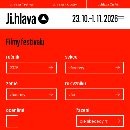
Ji.hlava Festival
Ji.hlava Industry
Ji.hlava On Air
23. 10.–1. 11. 2026
Filmy festivalu
ročník
sekce
2025
všechny
země
rok vzniku
všechny
vše
oceněné
řazení
dle abecedy ↑