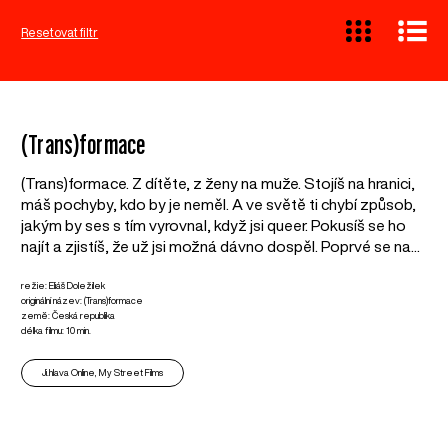
Resetovat filtr
(Trans)formace
(Trans)formace. Z dítěte, z ženy na muže. Stojíš na hranici,
máš pochyby, kdo by je neměl. A ve světě ti chybí způsob,
jakým by ses s tím vyrovnal, když jsi queer. Pokusíš se ho
najít a zjistíš, že už jsi možná dávno dospěl. Poprvé se na...
režie: Eliáš Doležílek
originální název: (Trans)formace
země: Česká republika
délka filmu: 10 min.
Ji.hlava Online, My Street Films