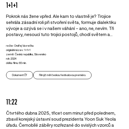
1+1+1
Pokrok nás žene vpřed. Ale kam to vlastně je? Trojice
sehrála zásadní roli při stvoření světa, formuje dialektiku
vývoje a ozývá se i v našem váhání – ano, ne, nevím. Tři
postavy, nesoucí tuto trojici postojů, chodí světem a...
režie: Ondřej Vavrečka
originální název: 1+1+1
země: Česká republika, Slovensko
rok: 2024
délka filmu: 65 min.
Dokument ČT
Film již měl českou festivalovou premiéru
11:22
Čtvrtého dubna 2025, třicet osm minut před polednem,
zbavil korejský ústavní soud prezidenta Yoon Suk Yeola
úřadu. Černobílé záběry rozřezané do svislých vzorců a