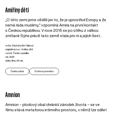
Amiřiny děti
„O této zemi jsme věděli jen to, že je uprostřed Evropy a že
nemá ráda muslimy,“ vzpomíná Amira na první kontakt
s Českou republikou. V roce 2015 se po útěku z válkou
zmítané Sýrie právě tato země stala pro ni a jejích šest...
režie: Markéta Ekrt Válková
originální název: Amiřiny děti
země: Česká republika
rok: 2025
délka filmu: 84 min.
Česká radost
Světová premiéra
Amnion
Amnion – plodový obal chránící zárodek života – se ve
filmu stává metaforou intimního prostoru, v němž lze sdílet