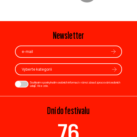
Newsletter
Vyberte kategorii
Souhlasím s poskytnutím osobních informací v rámci zásad zpracování osobních
údajů. Více
zde
.
Dní do festivalu
76