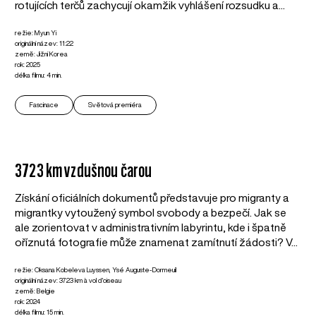
rotujících terčů zachycují okamžik vyhlášení rozsudku a...
režie: Myun Yi
originální název: 11:22
země: Jižní Korea
rok: 2025
délka filmu: 4 min.
Fascinace
Světová premiéra
3723 km vzdušnou čarou
Získání oficiálních dokumentů představuje pro migranty a
migrantky vytoužený symbol svobody a bezpečí. Jak se
ale zorientovat v administrativním labyrintu, kde i špatně
oříznutá fotografie může znamenat zamítnutí žádosti? V...
režie: Oksana Kobeleva Luyssen, Ysé Auguste-Dormeuil
originální název: 3723 km à vol d'oiseau
země: Belgie
rok: 2024
délka filmu: 15 min.