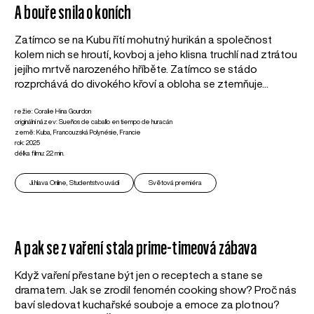
A bouře snila o koních
Zatímco se na Kubu řítí mohutný hurikán a společnost
kolem nich se hroutí, kovboj a jeho klisna truchlí nad ztrátou
jejího mrtvě narozeného hříběte. Zatímco se stádo
rozprchává do divokého křoví a obloha se ztemňuje...
režie: Coralie Hina Gourdon
originální název: Sueños de caballo en tiempo de huracán
země: Kuba, Francouzská Polynésie, Francie
rok: 2025
délka filmu: 22 min.
Ji.hlava Online, Studentstvo uvádí
Světová premiéra
A pak se z vaření stala prime-timeová zábava
Když vaření přestane být jen o receptech a stane se
dramatem. Jak se zrodil fenomén cooking show? Proč nás
baví sledovat kuchařské souboje a emoce za plotnou?